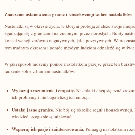
Znaczenie​ ustanowienia granic i konsekwencji⁤ wobec nastolatków
Nastolatki są w okresie życia, w którym próbują znaleźć swoje miejsce
zgadzając się z granicami narzuconymi ‌przez dorosłych.‍ Bunty nas
‍konsekwencji zarówno negatywnych, jak i pozytywnych. Warto zastan
tym trudnym okresem i pomóc młodym ludziom odnaleźć się w świeci
W jaki⁢ sposób możemy pomóc‍ nastolatkom przejść przez ​ten burzl
radzenie sobie z buntem nastolatków:
Wykazuj zrozumienie i empatię.
Nastolatki chcą się⁣ czuć zrozu
ich problemy i nie bagatelizuj ⁤ich emocji.
Ustalaj jasne granice.
Nie bój się określić reguł i konsekwencji.⁢
wiedzieć, czego się spodziewać.
Wspieraj ich pasje ‍i zainteresowania.
Pomagaj nastolatkom rozwij