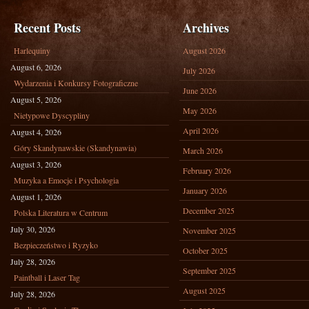
Recent Posts
Archives
Harlequiny
August 2026
August 6, 2026
July 2026
Wydarzenia i Konkursy Fotograficzne
June 2026
August 5, 2026
May 2026
Nietypowe Dyscypliny
April 2026
August 4, 2026
Góry Skandynawskie (Skandynawia)
March 2026
August 3, 2026
February 2026
Muzyka a Emocje i Psychologia
January 2026
August 1, 2026
December 2025
Polska Literatura w Centrum
July 30, 2026
November 2025
Bezpieczeństwo i Ryzyko
October 2025
July 28, 2026
September 2025
Paintball i Laser Tag
August 2025
July 28, 2026