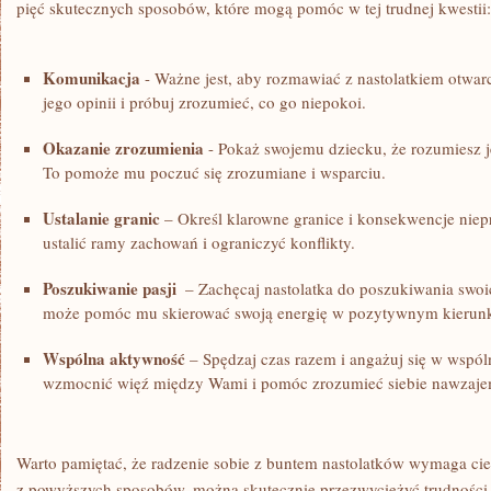
pięć skutecznych sposobów, ‌które mogą pomóc w tej trudnej ‌kwestii:
Komunikacja
-‌ Ważne​ jest, aby rozmawiać z nastolatkiem otwar
jego opinii​ i próbuj zrozumieć, co go niepokoi.
Okazanie zrozumienia
‍- ‌Pokaż swojemu‌ dziecku, że rozumiesz 
To pomoże ‍mu poczuć się zrozumiane i wsparciu.
Ustalanie ​granic
– Określ klarowne granice‌ i konsekwencje niep
ustalić ramy zachowań i ‍ograniczyć konflikty.
Poszukiwanie pasji
⁤ – Zachęcaj nastolatka do poszukiwania swoic
może pomóc mu skierować swoją energię w pozytywnym⁤ kierun
Wspólna aktywność
– Spędzaj czas razem i angażuj się w ⁣wspól
wzmocnić więź między Wami i pomóc zrozumieć siebie nawzaje
Warto pamiętać, że radzenie sobie z buntem nastolatków wymaga cierp
z powyższych sposobów, można skutecznie przezwyciężyć trudności 