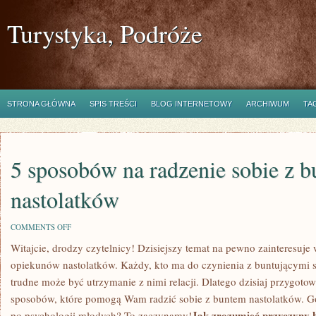
Turystyka, Podróże
STRONA GŁÓWNA
SPIS TREŚCI
BLOG INTERNETOWY
ARCHIWUM
TA
5 sposobów na radzenie sobie z 
nastolatków
ON
COMMENTS OFF
5
Witajcie, drodzy czytelnicy! Dzisiejszy temat na pewno zainteresuje‍
SPOSOBÓW
NA
⁤opiekunów nastolatków. Każdy, kto ma do czynienia z buntującymi 
RADZENIE
SOBIE
trudne może być‍ utrzymanie z nimi relacji. Dlatego​ dzisiaj ⁢przygo
Z
sposobów, które pomogą ​Wam radzić sobie z buntem nastolatków. G
BUNTEM
NASTOLATKÓW
Jak​ zrozumieć przyczyny 
po psychologii młodych? To zaczynamy!