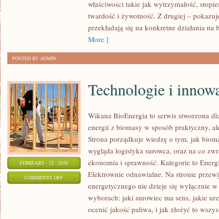
właściwości takie jak wytrzymałość, stopie
twardość i żywotność. Z drugiej – pokazuje
przekładają się na konkretne działania na
More ]
POSTED BY ADMIN
Technologie i innow
Wikana BioEnergia to serwis stworzona dl
energii z biomasy w sposób praktyczny, al
Strona porządkuje wiedzę o tym, jak bioma
wygląda logistyka surowca, oraz na co z
ekonomia i sprawność. Kategorie to Energ
FEBRUARY - 12 - 2026
Elektrownie odnawialne. Na stronie przewi
ON
COMMENTS OFF
energetycznego nie dzieje się wyłącznie w
TECHNOLOGIE
wyborach: jaki surowiec ma sens, jakie urz
I
ocenić jakość paliwa, i jak złożyć to wsz
INNOWACJE