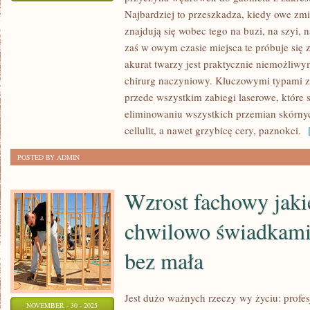
W
Najbardziej to przeszkadza, kiedy owe zmi
WIELU
znajdują się wobec tego na buzi, na szyi, 
PRZYPADKACH
zaś w owym czasie miejsca te próbuje się
JEST
akurat twarzy jest praktycznie niemożli
TAK,
chirurg naczyniowy. Kluczowymi typami za
przede wszystkim zabiegi laserowe, które 
ŻE
eliminowaniu wszystkich przemian skórnych
KTOŚ
cellulit, a nawet grzybicę cery, paznokci.
[
MA
SZPECĄCE
POSTED BY ADMIN
ZMIANY
SKÓRNE,
Wzrost fachowy jaki
JEST
TO
chwilowo świadkami
bez mała
Jest dużo ważnych rzeczy wy życiu: profesj
NOVEMBER - 30 - 2025