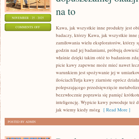
na to
NOVEMBER - 25 - 2025
ON
Kawa, jak wszystkie inne produkty jest o
COMMENTS OFF
badaczy, którzy Kawa, jak wszystkie inne 
W
zamiłowania wielu eksploratorów, którzy sp
POLSCE
godzin nad jej badaniami, próbują dowieść
POWSZECHNE
właśnie dzięki takim otóż to badaniom zda
JEST
picie kawy zapewne może mieć nawet lecz
SPOŻYWANIE
warunkiem jest spożywanie jej w umiarko
ALKOHOLU
ilościachTutja kawy ziarniste oprócz dział
PRZY
polepszającego przedsięwzięcie metaboliz
KAŻDEJ
bezzwłocznie poprawia się pamięć krótkot
DOPUSZCZALNEJ
inteligencję. Wypicie kawy powoduje też d
OKAZJI.
jak wiemy kiedy mózg
[ Read More ]
BEZ
WZGLĘDU
POSTED BY ADMIN
NA
TO