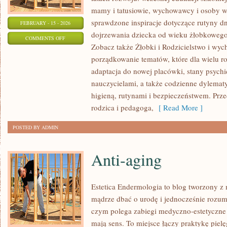
mamy i tatusiowie, wychowawcy i osoby ws
sprawdzone inspiracje dotyczące rutyny d
FEBRUARY - 15 - 2026
dojrzewania dziecka od wieku żłobkowego 
ON
COMMENTS OFF
Zobacz także Żłobki i Rodzicielstwo i wych
EDUKACJA
porządkowanie tematów, które dla wielu r
WCZESNOSZKOLNA
adaptacja do nowej placówki, stany psychi
nauczycielami, a także codzienne dylemat
higieną, rutynami i bezpieczeństwem. Prz
rodzica i pedagoga,
[ Read More ]
POSTED BY ADMIN
Anti-aging
Estetica Endermologia to blog tworzony z 
mądrze dbać o urodę i jednocześnie rozumi
czym polega zabiegi medyczno-estetyczne 
mają sens. To miejsce łączy praktykę piel