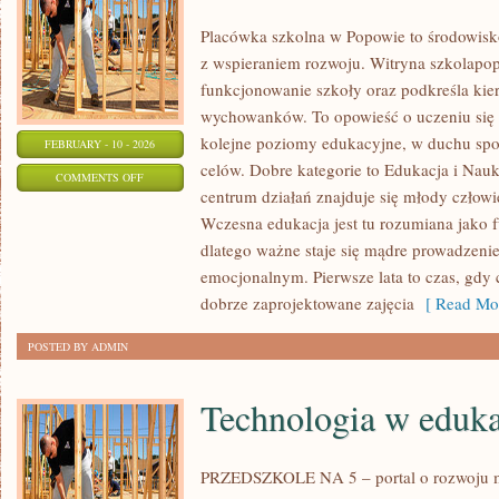
Placówka szkolna w Popowie to środowisko
z wspieraniem rozwoju. Witryna szkolapop
funkcjonowanie szkoły oraz podkreśla ki
wychowanków. To opowieść o uczeniu się o
kolejne poziomy edukacyjne, w duchu spok
FEBRUARY - 10 - 2026
celów. Dobre kategorie to Edukacja i Nauk
ON
COMMENTS OFF
centrum działań znajduje się młody człowi
SZKOŁA
Wczesna edukacja jest tu rozumiana jako 
A
dlatego ważne staje się mądre prowadzeni
RYNEK
emocjonalnym. Pierwsze lata to czas, gdy 
PRACY
dobrze zaprojektowane zajęcia
[ Read Mor
POSTED BY ADMIN
Technologia w eduka
PRZEDSZKOLE NA 5 – portal o rozwoju m