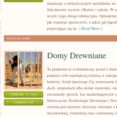
inspiracje z różnych krajów przekładać n
UCZNIOWIE
Szkolnictwo wyższe i Rodzic i szkoła. W c
I
uczeń i jego droga edukacyjna. Opisujem
ICH
jak wspierać sprawczość, a także jak łago
GŁOS
pojawiające się na
[ Read More ]
POSTED BY ADMIN
Domy Drewniane
Ta platforma to rozbudowany portal o bu
praktyce robi największą różnicę w ustroj
budowy. Jeżeli interesuje Cię wznoszenie 
dach, stropodach albo detale stolarskie, z
zrozumiały sposób, bez marketingowych o
FEBRUARY - 13 - 2026
Nowoczesne Technologie Drewniane i Nor
ON
COMMENTS OFF
serwisu jest surowiec drzewny widziane z 
DOMY
inżynierskiej, stolarskiej oraz codziennej
DREWNIANE