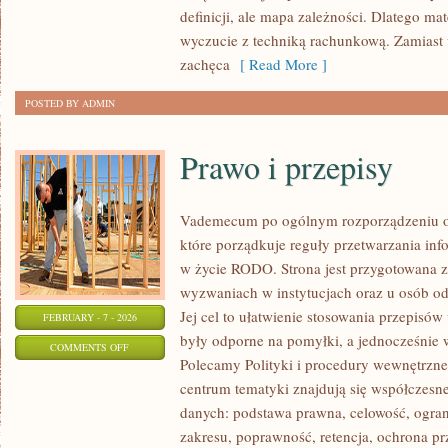
I
definicji, ale mapa zależności. Dlatego mat
NAUKA
wyczucie z techniką rachunkową. Zamiast 
zachęca
[ Read More ]
POSTED BY ADMIN
Prawo i przepisy
Vademecum po ogólnym rozporządzeniu o 
które porządkuje reguły przetwarzania in
w życie RODO. Strona jest przygotowana 
wyzwaniach w instytucjach oraz u osób o
Jej cel to ułatwienie stosowania przepisów
FEBRUARY - 7 - 2026
były odporne na pomyłki, a jednocześnie 
ON
COMMENTS OFF
Polecamy Polityki i procedury wewnętrzne
PRAWO
centrum tematyki znajdują się współczesn
I
danych: podstawa prawna, celowość, ogra
PRZEPISY
zakresu, poprawność, retencja, ochrona pr