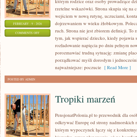
którym rodzice oraz osoby prowadzące dzi
rzetelne wskazówki. Strona skupia się na 
wejściem w nową rutynę, uczuciami, kont
dojrzewaniem w wieku żłobkowym. Poleca
FEBRUARY - 9 - 2026
ruch. Strona nie jest zbiorem definicji. T
ON
COMMENTS OFF
tym, jak wspierać dziecko, kiedy pojawia 
TECHNOLOGIA
rozładowanie napięcia po dniu pełnym now
W
porozmawiać trudną sytuację: zmianę placó
EDUKACJI
porządkować myśli dorosłym i jednocześn
najważniejsze: poczucie
[ Read More ]
POSTED BY ADMIN
Tropiki marzeń
PensjonatPolonia.pl to przewodnik dla osó
odkrywać Europę od strony nadmorskich m
którym wypoczynek łączy się z konkretn