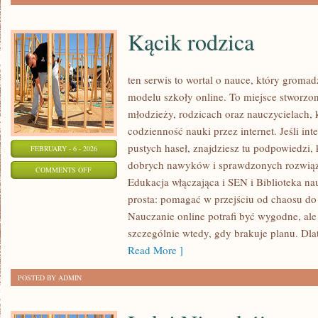
Kącik rodzica
ten serwis to wortal o nauce, który gromad
modelu szkoły online. To miejsce stworzon
młodzieży, rodzicach oraz nauczycielach, 
codzienność nauki przez internet. Jeśli int
pustych haseł, znajdziesz tu podpowiedzi,
FEBRUARY - 6 - 2026
dobrych nawyków i sprawdzonych rozwiąza
ON
COMMENTS OFF
Edukacja włączająca i SEN i Biblioteka nau
KĄCIK
prosta: pomagać w przejściu od chaosu do 
RODZICA
Nauczanie online potrafi być wygodne, al
szczególnie wtedy, gdy brakuje planu. Dla
Read More ]
POSTED BY ADMIN