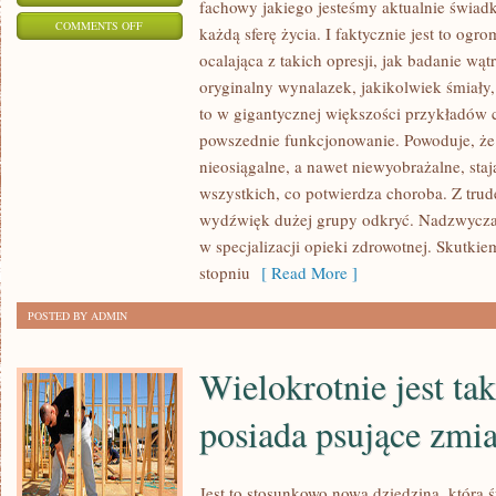
fachowy jakiego jesteśmy aktualnie świad
ON
COMMENTS OFF
każdą sferę życia. I faktycznie jest to og
WZROST
ocalająca z takich opresji, jak badanie wąt
FACHOWY
oryginalny wynalazek, jakikolwiek śmiały,
JAKIEGO
to w gigantycznej większości przykładów c
JESTEŚMY
powszednie funkcjonowanie. Powoduje, że
CHWILOWO
nieosiągalne, a nawet niewyobrażalne, staj
wszystkich, co potwierdza choroba. Z tru
ŚWIADKAMI
wydźwięk dużej grupy odkryć. Nadzwyczaj
PRZENIKA
w specjalizacji opieki zdrowotnej. Skutki
NA
stopniu
[ Read More ]
BEZ
MAŁA
POSTED BY ADMIN
Wielokrotnie jest tak
posiada psujące zmi
Jest to stosunkowo nowa dziedzina, która 