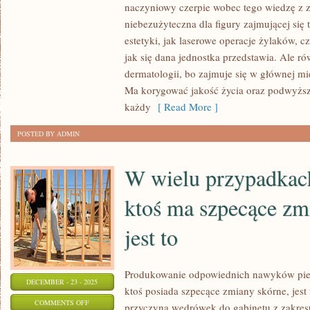
TAK
naczyniowy czerpie wobec tego wiedzę z z
WŁAŚCIWIE
niebezużyteczna dla figury zajmującej się 
DZIECKO
estetyki, jak laserowe operacje żylaków, c
ZAPADA
jak się dana jednostka przedstawia. Ale r
dermatologii, bo zajmuje się w głównej m
NA
Ma korygować jakość życia oraz podwyższ
JAKĄŚ
każdy
[ Read More ]
POWAŻNĄ
DOLEGLIWOŚĆ
POSTED BY ADMIN
NATURALNYM
W wielu przypadkach 
ktoś ma szpecące zm
jest to
Produkowanie odpowiednich nawyków pielę
DECEMBER - 23 - 2025
ktoś posiada szpecące zmiany skórne, jest 
ON
COMMENTS OFF
przyczyna wędrówek do gabinetu z zakres