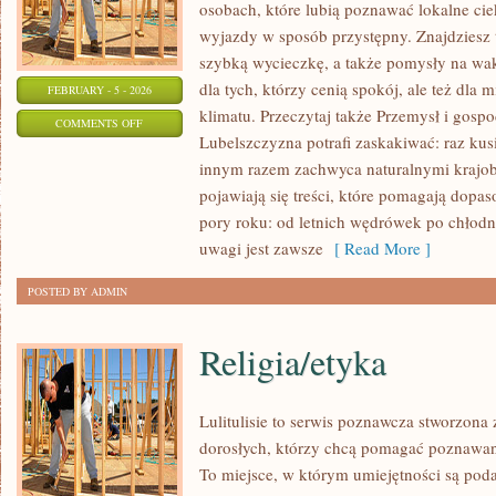
osobach, które lubią poznawać lokalne ci
wyjazdy w sposób przystępny. Znajdziesz t
szybką wycieczkę, a także pomysły na wak
dla tych, którzy cenią spokój, ale też dla
FEBRUARY - 5 - 2026
klimatu. Przeczytaj także Przemysł i gospo
ON
COMMENTS OFF
Lubelszczyzna potrafi zaskakiwać: raz kus
MIEJSCA
innym razem zachwyca naturalnymi krajobr
NA
pojawiają się treści, które pomagają dopa
WEEKEND
pory roku: od letnich wędrówek po chłodn
uwagi jest zawsze
[ Read More ]
POSTED BY ADMIN
Religia/etyka
Lulitulisie to serwis poznawcza stworzona
dorosłych, którzy chcą pomagać poznawani
To miejsce, w którym umiejętności są pod