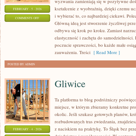
wyzwania zamieniają się w pozytywne doś
kształcenie z wyobraźnią, dzięki czemu uc
FEBRUARY - 5 - 2026
i wybierać to, co najbardziej ciekawi. Pol
ON
COMMENTS OFF
Główną ideą jest stworzenie życzliwej prze
RELIGIA/ETYKA
odbywa się krok po kroku. Zamiast narzu
elastyczność i zachęta do samodzielności.
poczucie sprawczości, bo każde małe osiągn
zauważenia. Treści
[ Read More ]
POSTED BY ADMIN
Gliwice
Ta platforma to blog podróżniczy poświęc
miejsce, w którym zbieramy konkretne pro
okolic. Jeśli szukasz gotowych planów, kr
rozbudowanych tras zwiedzania, znajdziesz
z naciskiem na praktykę. To Śląsk bez prz
FEBRUARY - 4 - 2026