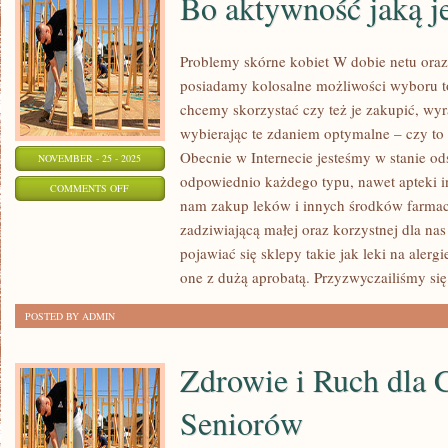
Bo aktywność jaką je
Problemy skórne kobiet W dobie netu oraz
posiadamy kolosalne możliwości wyboru to
chcemy skorzystać czy też je zakupić, wyra
wybierając te zdaniem optymalne – czy to
Obecnie w Internecie jesteśmy w stanie o
NOVEMBER - 25 - 2025
odpowiednio każdego typu, nawet apteki i
ON
COMMENTS OFF
nam zakup leków i innych środków farmac
BO
zadziwiającą małej oraz korzystnej dla nas
AKTYWNOŚĆ
pojawiać się sklepy takie jak leki na alerg
JAKĄ
one z dużą aprobatą. Przyzwyczailiśmy się
JEST
LEK
POSTED BY ADMIN
NA
STAWY
Zdrowie i Ruch dla C
Seniorów