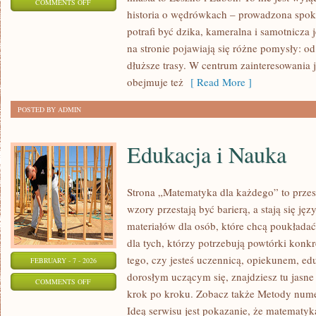
ON
COMMENTS OFF
historia o wędrówkach – prowadzona spok
GOSTYŃ
potrafi być dzika, kameralna i samotnicza 
na stronie pojawiają się różne pomysły: 
dłuższe trasy. W centrum zainteresowania j
obejmuje też
[ Read More ]
POSTED BY ADMIN
Edukacja i Nauka
Strona „Matematyka dla każdego” to przes
wzory przestają być barierą, a stają się ję
materiałów dla osób, które chcą poukłada
dla tych, którzy potrzebują powtórki konk
tego, czy jesteś uczennicą, opiekunem, ed
FEBRUARY - 7 - 2026
dorosłym uczącym się, znajdziesz tu jasne
ON
COMMENTS OFF
krok po kroku. Zobacz także Metody num
EDUKACJA
Ideą serwisu jest pokazanie, że matematyk