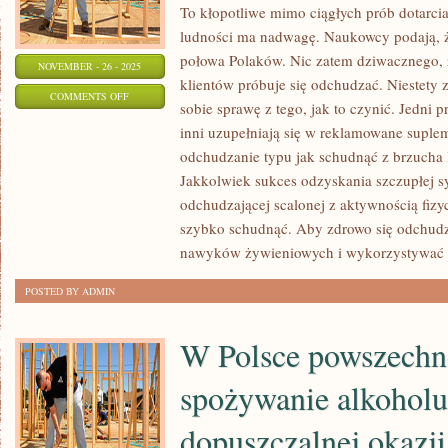
To kłopotliwe mimo ciągłych prób dotarcia
ludności ma nadwagę. Naukowcy podają, ż
połowa Polaków. Nic zatem dziwacznego, ż
NOVEMBER - 26 - 2025
klientów próbuje się odchudzać. Niestety z
ON
COMMENTS OFF
sobie sprawę z tego, jak to czynić. Jedni p
ISTOTNA
inni uzupełniają się w reklamowane supl
CZEŚĆ
odchudzanie typu jak schudnąć z brzucha l
SPOŁECZEŃSTWA
Jakkolwiek sukces odzyskania szczupłej sy
MA
odchudzającej scalonej z aktywnością fiz
TUSZĘ.
szybko schudnąć. Aby zdrowo się odchudz
NAUKOWCY
nawyków żywieniowych i wykorzystywać
PRZEKAZUJĄ
POSTED BY ADMIN
W Polsce powszechne
spożywanie alkoholu
dopuszczalnej okazj