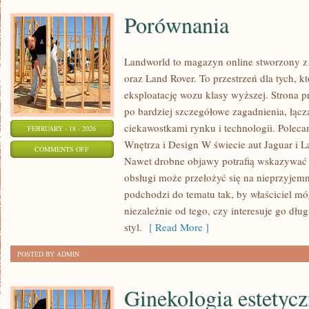
Porównania
Landworld to magazyn online stworzony z
oraz Land Rover. To przestrzeń dla tych, k
eksploatację wozu klasy wyższej. Strona 
po bardziej szczegółowe zagadnienia, łąc
ciekawostkami rynku i technologii. Polec
FEBRUARY - 18 - 2026
Wnętrza i Design W świecie aut Jaguar i La
ON
COMMENTS OFF
Nawet drobne objawy potrafią wskazywać 
PORÓWNANIA
obsługi może przełożyć się na nieprzyjem
podchodzi do tematu tak, by właściciel m
niezależnie od tego, czy interesuje go długi
styl.
[ Read More ]
POSTED BY ADMIN
Ginekologia estetycz