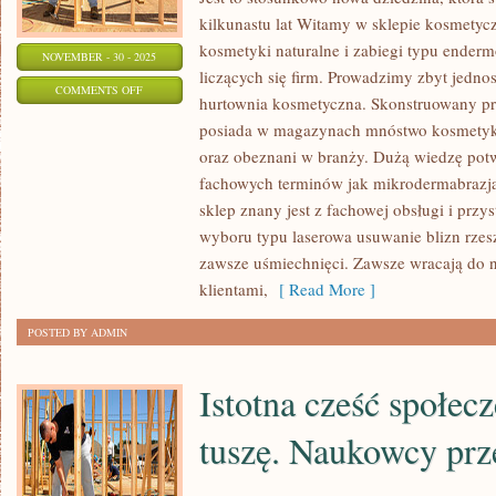
kilkunastu lat Witamy w sklepie kosmety
kosmetyki naturalne i zabiegi typu enderm
NOVEMBER - 30 - 2025
liczących się firm. Prowadzimy zbyt jedno
ON
COMMENTS OFF
hurtownia kosmetyczna. Skonstruowany pr
WIELOKROTNIE
posiada w magazynach mnóstwo kosmetyk
JEST
oraz obeznani w branży. Dużą wiedzę potw
TAK,
fachowych terminów jak mikrodermabrazja
ŻE
sklep znany jest z fachowej obsługi i przy
KTOŚ
wyboru typu laserowa usuwanie blizn rzes
POSIADA
zawsze uśmiechnięci. Zawsze wracają do nas
PSUJĄCE
klientami,
[ Read More ]
ZMIANY
POSTED BY ADMIN
SKÓRNE
Istotna cześć społec
tuszę. Naukowcy prz