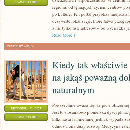
dziedzictwa i współczesności. W centrum 
ON
COMMENTS OFF
regionu: od tętniących życiem centrów po n
GLIWICE
po kulturę. Ten portal przybliża miejsca z
oczywiste lokalizacje, które łatwo przegap
a nie tylko listę adresów – bo wycieczka j
Read More ]
POSTED BY ADMIN
Kiedy tak właściwie
na jakąś poważną do
naturalnym
Powszechnie uważa się, że picie obszernej
DECEMBER - 23 - 2025
Jest to stosunkowo pionierska dyscyplina, 
ON
COMMENTS OFF
kilkunastu lat, niemniej jednak wypada za
KIEDY
odniosła ona duży rozwój. Medycyna estety