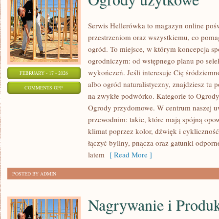
Serwis Hellerówka to magazyn online po
przestrzeniom oraz wszystkiemu, co poma
ogród. To miejsce, w którym koncepcja sp
ogrodniczym: od wstępnego planu po sele
wykończeń. Jeśli interesuje Cię śródziem
FEBRUARY - 17 - 2026
albo ogród naturalistyczny, znajdziesz tu 
ON
COMMENTS OFF
na zwykłe podwórko. Kategorie to Ogrody 
OGRODY
Ogrody przydomowe. W centrum naszej u
UŻYTKOWE
przewodnim: takie, które mają spójną opo
klimat poprzez kolor, dźwięk i cyklicznoś
łączyć byliny, pnącza oraz gatunki odporn
latem
[ Read More ]
POSTED BY ADMIN
Nagrywanie i Produ