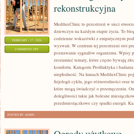
rekonstrukcyjna
MediluxClinic to przestrzeń w sieci stwor
dziewczyn na każdym etapie życia. To blog
codzienne wskazówki z empatycznym pode
FEBRUARY - 17 - 2026
wyzwań. W centrum tej przestrzeni stoi p
ON
COMMENTS OFF
poznawanie sygnałów organizmu. Wpisy p
GINEKOLOGIA
zrozumieć tematy, które często bywają zło
ESTETYCZNA
komfortu. Kategorie Profilaktyka i badania
I
niepłodność. Na łamach MediluxClinic poj
REKONSTRUKCYJNA
fizjologii cyklu, jego różnorodności oraz 
które mogą świadczyć o przemęczeniu. Om
dolegliwości takie jak bolesne miesiączkow
przedmiesiączkowe czy spadki energii. K
POSTED BY ADMIN
Ogrody użytkowe