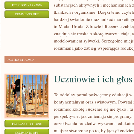
substancjach aktywnych i mechanizmach 
FEBRUARY - 15 - 2026
tkankach i organizmie. Dzięki temu czyte
ON
COMMENTS OFF
bardziej świadomie oraz unikać marketing
ANTI-
to Moda, Uroda, Zdrowie i Recenzje zabi
AGING
znajduje się troska o skórę twarzy i ciała,
modelowaniem sylwetki. Szczególne miejs
rozumiana jako zabieg wspierająca redukcję
POSTED BY ADMIN
Uczniowie i ich głos
To oddolny portal poświęcony edukacji w 
kontynentalnym oraz światowym. Powstał z
rozumieć szkołę i uczenie się nie tylko „tu
perspektywie: jak zmieniają się programy,
oczekiwania rodziców, wyzwania edukatorów
FEBRUARY - 14 - 2026
miejsce stworzone po to, by łączyć codzien
ON
COMMENTS OFF