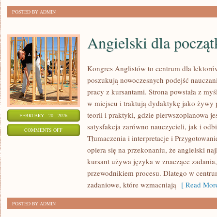
POSTED BY ADMIN
Angielski dla począ
Kongres Anglistów to centrum dla lektorów
poszukują nowoczesnych podejść nauczan
pracy z kursantami. Strona powstała z myśl
w miejscu i traktują dydaktykę jako żywy 
teorii i praktyki, gdzie pierwszoplanowa je
FEBRUARY - 20 - 2026
satysfakcja zarówno nauczycieli, jak i od
ON
COMMENTS OFF
Tłumaczenia i interpretacje i Przygotowan
ANGIELSKI
opiera się na przekonaniu, że angielski naj
DLA
kursant używa języka w znaczące zadania, a
POCZĄTKUJĄCYCH
przewodnikiem procesu. Dlatego w centrum
zadaniowe, które wzmacniają
[ Read More
POSTED BY ADMIN