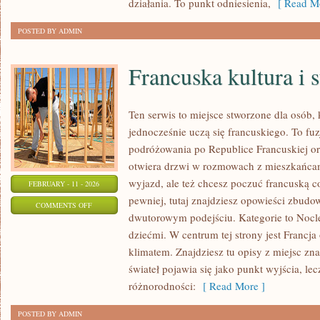
działania. To punkt odniesienia,
[ Read Mo
POSTED BY ADMIN
Francuska kultura i s
Ten serwis to miejsce stworzone dla osób, 
jednocześnie uczą się francuskiego. To fu
podróżowania po Republice Francuskiej o
otwiera drzwi w rozmowach z mieszkańcami
wyjazd, ale też chcesz poczuć francuską 
FEBRUARY - 11 - 2026
pewniej, tutaj znajdziesz opowieści zbudo
ON
COMMENTS OFF
dwutorowym podejściu. Kategorie to Nocleg
FRANCUSKA
dziećmi. W centrum tej strony jest Francja 
KULTURA
klimatem. Znajdziesz tu opisy z miejsc zn
I
świateł pojawia się jako punkt wyjścia, le
STYL
różnorodności:
[ Read More ]
ŻYCIA
POSTED BY ADMIN