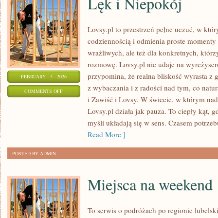
Lęk i Niepokój
Lovsy.pl to przestrzeń pełne uczuć, w któr
codziennością i odmienia proste momenty w
wrażliwych, ale też dla konkretnych, któr
rozmowę. Lovsy.pl nie udaje na wyreżyser
przypomina, że realna bliskość wyrasta z 
FEBRUARY - 5 - 2026
z wybaczania i z radości nad tym, co natu
ON
COMMENTS OFF
i Zawiść i Lovsy. W świecie, w którym na
LĘK
Lovsy.pl działa jak pauza. To ciepły kąt, 
I
myśli układają się w sens. Czasem potrzebu
NIEPOKÓJ
Read More ]
POSTED BY ADMIN
Miejsca na weekend
To serwis o podróżach po regionie lubelsk