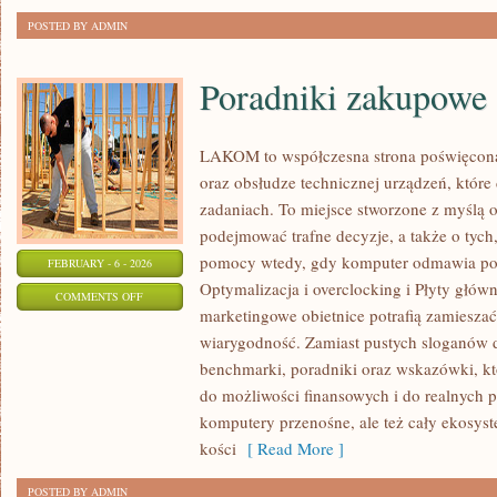
POSTED BY ADMIN
Poradniki zakupowe
LAKOM to współczesna strona poświęcon
oraz obsłudze technicznej urządzeń, które
zadaniach. To miejsce stworzone z myślą o
podejmować trafne decyzje, a także o tych
pomocy wtedy, gdy komputer odmawia posł
FEBRUARY - 6 - 2026
Optymalizacja i overclocking i Płyty głów
ON
COMMENTS OFF
marketingowe obietnice potrafią zamiesza
PORADNIKI
wiarygodność. Zamiast pustych sloganów d
ZAKUPOWE
benchmarki, poradniki oraz wskazówki, k
do możliwości finansowych i do realnych 
komputery przenośne, ale też cały ekosyst
kości
[ Read More ]
POSTED BY ADMIN