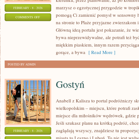
kierunku, przez planowanie, aż po komfort
marzysz o egzotycznej przygodzie w tropika
FEBRUARY - 8 - 2026
pomogą Ci zamienić pomysł w sensowny 
ON
COMMENTS OFF
na stronie to Plaże przyjazne zwierzakom i
TROPIKI
Główną ideą portalu jest pokazanie, że wi
MARZEŃ
bywa nieprzewidywalne, ale potrafi też b
miękkim piaskiem, innym razem przyciąg
gorące, a bywa
[ Read More ]
POSTED BY ADMIN
Gostyń
Anabell z Kalisza to portal podróżniczy s
wielkopolskim – miejscu, które potrafi za
miejsce dla miłośników wędrówek, gdzie pr
Jeśli szukasz planu na krótką podróż, chce
zaglądają wszyscy, znajdziesz tu propozyc
FEBRUARY - 8 - 2026
miasta to Leszno i Luboń. To nie jest wył