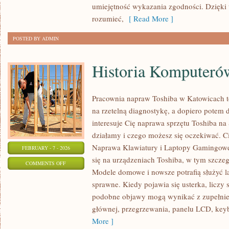
umiejętność wykazania zgodności. Dzięki 
rozumieć,
[ Read More ]
POSTED BY ADMIN
Historia Komputeró
Pracownia napraw Toshiba w Katowicach t
na rzetelną diagnostykę, a dopiero potem 
interesuje Cię naprawa sprzętu Toshiba na 
działamy i czego możesz się oczekiwać. Ci
Naprawa Klawiatury i Laptopy Gamingowe.
FEBRUARY - 7 - 2026
się na urządzeniach Toshiba, w tym szczegól
ON
COMMENTS OFF
Modele domowe i nowsze potrafią służyć la
HISTORIA
sprawne. Kiedy pojawia się usterka, liczy 
KOMPUTERÓW
podobne objawy mogą wynikać z zupełnie 
głównej, przegrzewania, panelu LCD, key
More ]