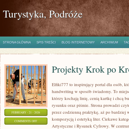
Turystyka, Podróże
STRONA GŁÓWNA
SPIS TREŚCI
BLOG INTERNETOWY
ARCHIWUM
TA
Projekty Krok po K
Elfiki777 to inspirujący portal dla osób, k
handwriting w sposób świadomy. To miejsc
którzy kochają linię, cenią kartkę i chcą
rysunku oraz piśmie. Strona prowadzi czyt
przez codzienną praktykę, aż po bardziej
FEBRUARY - 21 - 2026
kompozycją i estetyką liter. Ciekawe kategor
ON
COMMENTS OFF
Artystyczne i Rysunek Cyfrowy. W centrum 
PROJEKTY