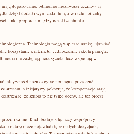
 mają dopasowanie. odmienne możliwości uczniów są
ydła dzięki dodatkowym zadaniom, a w razie potrzeby
ości. Taka proporcja między oczekiwaniami a
chnologiczna. Technologia mogą wspierać naukę, ułatwiać
ne korzystanie z internetu. Jednocześnie szkoła pamięta,
timedia nie zastępują nauczyciela, lecz wspierają w
wań. aktywności pozalekcyjne pomagają poszerzać
 ze stresem, a inicjatywy pokazują, że kompetencje mają
ostrzegać, że szkoła to nie tylko oceny, ale też proces
prozdrowotne. Ruch buduje siłę, uczy współpracy i
ska o naturę może pojawiać się w małych decyzjach,
się od prostych wyborów. Tak rozumiana szkoła kształtuje