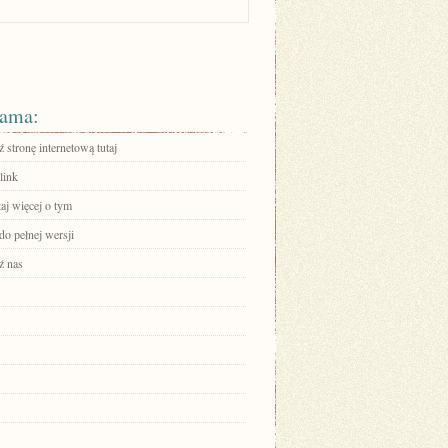
ama:
stronę internetową tutaj
link
aj więcej o tym
do pełnej wersji
ź nas