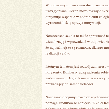
W codziennym nauczaniu duże znaczenie
uwzględniane. Uczeń może rozwijać skrz
otrzymuje wsparcie w nadrobieniu zaległ
wyrozumiałością sprzyja motywacji.
Nowoczesna szkoła to także sprawność te
wizualizację i wprowadzać w odpowiedzial
że najważniejsze są rozmowa, dlatego mul
realizacji celów.
Istotnym tematem jest rozwój zaintereso
horyzonty. Konkursy uczą radzenia sobie
zastosowanie. Dzięki temu uczeń zaczyna d
prowadzący do samodzielności.
Nauczanie obejmuje również wychowanie 
pomaga zredukować napięcie. Z kolei tro
pokazując, że odpowiedzialność zaczyna 