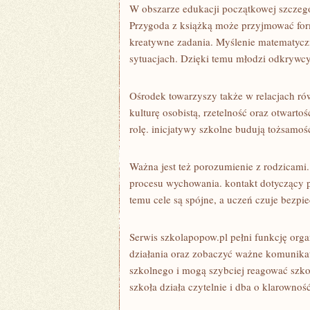
W obszarze edukacji początkowej szczegó
Przygoda z książką może przyjmować form
kreatywne zadania. Myślenie matematyczn
sytuacjach. Dzięki temu młodzi odkrywcy 
Ośrodek towarzyszy także w relacjach ró
kulturę osobistą, rzetelność oraz otwart
rolę. inicjatywy szkolne budują tożsamoś
Ważna jest też porozumienie z rodzicami
procesu wychowania. kontakt dotyczący 
temu cele są spójne, a uczeń czuje bezpi
Serwis szkolapopow.pl pełni funkcję org
działania oraz zobaczyć ważne komunikaty
szkolnego i mogą szybciej reagować szko
szkoła działa czytelnie i dba o klarowność