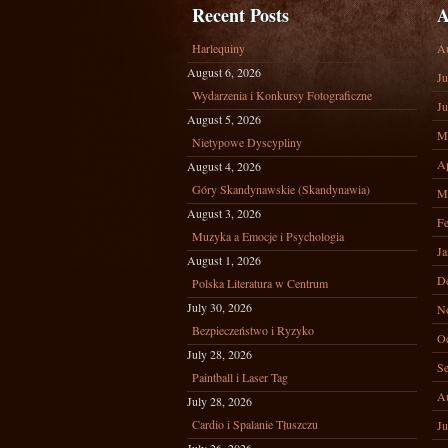
Recent Posts
A
Harlequiny
A
August 6, 2026
Ju
Wydarzenia i Konkursy Fotograficzne
Ju
August 5, 2026
M
Nietypowe Dyscypliny
Ap
August 4, 2026
Góry Skandynawskie (Skandynawia)
M
August 3, 2026
Fe
Muzyka a Emocje i Psychologia
Ja
August 1, 2026
D
Polska Literatura w Centrum
July 30, 2026
N
Bezpieczeństwo i Ryzyko
Oc
July 28, 2026
Se
Paintball i Laser Tag
A
July 28, 2026
Cardio i Spalanie Tłuszczu
Ju