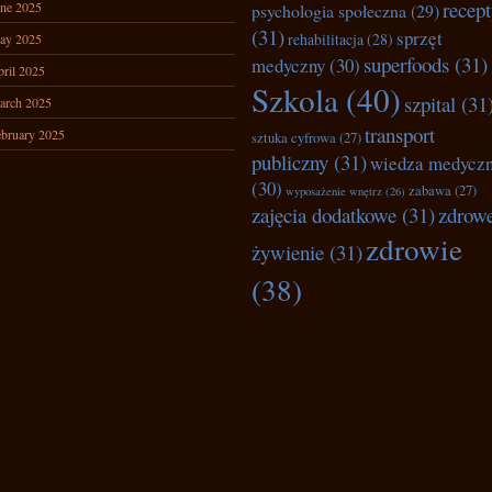
recep
ne 2025
psychologia społeczna
(29)
(31)
sprzęt
rehabilitacja
(28)
ay 2025
superfoods
(31)
medyczny
(30)
ril 2025
Szkola
(40)
szpital
(31
arch 2025
transport
bruary 2025
sztuka cyfrowa
(27)
publiczny
(31)
wiedza medycz
(30)
zabawa
(27)
wyposażenie wnętrz
(26)
zajęcia dodatkowe
(31)
zdrow
zdrowie
żywienie
(31)
(38)