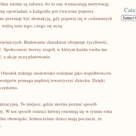
lnie istotne są zabawa, bo to one wzmacniają motywację.
Cate
ę opowiadań, a kaligrafia jest ćwiczone poprzez
Categories
e przestaje być abstrakcją, gdy pojawia się w codziennych
widzą sens tego, czego się uczą.
wieśniczych. Budowanie charakteru obejmuje życzliwość,
ość. Społeczność tworzy zespół, w którym każda osoba ma
ć, a akcje uczą planowania.
. Ośrodek traktuje środowisko rodzinne jako współtwórców
postępów pomaga mądrzej towarzyszyć dziecku. Dzięki
eczeństwo.
anizacyjną. To miejsce, gdzie można poznać sposób
. W ten sposób rodzice łatwiej orientują się w rytmie roku
lne obowiązki. Jednocześnie dzieci mają poczucie, że
.