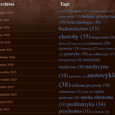
rchives
Tagi:
antyki
(27)
apteka
(27)
aranżacja wnętrz
(26)
ugust 2026
badania genetyczn
asertywność
(27)
ly 2026
(30)
biotechnologia
(30)
budownictwo
(33)
ne 2026
choroby
(35)
ay 2026
diagnostyka
(28
ril 2026
e-commerce
(29)
dieta
(27)
dom
(26)
egzaminy
(28)
farmacja
(27)
fitness medyc
arch 2026
genetyka
(30)
gry edukacyjne
(27)
(26)
bruary 2026
materiały
korepetycje
(28)
nuary 2026
medycyna
medyczne
(30)
ecember 2025
motocykl
(34)
mieszkanie
(26)
ovember 2025
(38)
ochrona przyrody
(30)
tober 2025
opieka
odchudzanie
(27)
ogród
(26)
ptember 2025
opieka zdrowotna
społeczna
(28)
ugust 2025
profilaktyka
(34)
(31)
ly 2025
przychodnia
(31)
psychologia
(26)