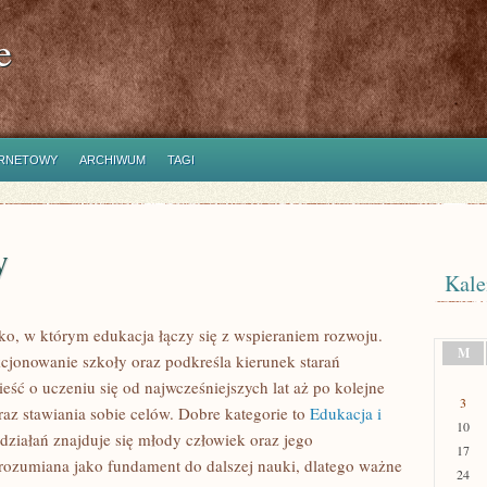
e
ERNETOWY
ARCHIWUM
TAGI
y
Kale
o, w którym edukacja łączy się z wspieraniem rozwoju.
M
cjonowanie szkoły oraz podkreśla kierunek starań
 o uczeniu się od najwcześniejszych lat aż po kolejne
3
z stawiania sobie celów. Dobre kategorie to
Edukacja i
10
działań znajduje się młody człowiek oraz jego
17
 rozumiana jako fundament do dalszej nauki, dlatego ważne
24