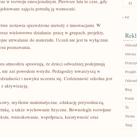
raz w rozwoju emocjonalnym. Pierwsze lata to czas, gdy
31
ojektowane zajęcia potrafią ją wzmocnić.
« Jul
 które zestawia sprawdzone metody z innowacjami. W
raz wielotorowe działania: pracę w grupach, projekty,
Rekl
jne utrwalanie do materiału. Uczeń nie jest tu wyłącznie
Odwiedź 
esu poznawania.
Otwórz 
Przeczyt
ra atmosfera sprawiają, że dzieci odważniej podejmują
ją, nie zaś powodem wstydu. Pedagodzy towarzyszą w
Przejdź 
dzialności i nawyku uczenia się. Codzienność szkolna jest
Odwied
 z aktywizacją.
Blog
Portal
kowy, myślenie matematyczne, edukację przyrodniczą,
Tu
, sztukę, a także wychowanie fizyczne. Równolegle rozwijane
Strona
tekstu, wnioskowanie, współpraca, kreatywność oraz
Tutaj