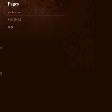
Pages
Archiwum
e
Spis Treści
Tagi
)
zny
e