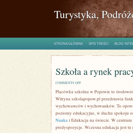
Turystyka, Podróż
STRONA GŁÓWNA
SPIS TREŚCI
BLOG INT
Szkoła a rynek prac
ON
COMMENTS OFF
SZKOŁA
Placówka szkolna w Popowie to środowisk
A
RYNEK
Witryna szkolapopow.pl przedstawia funk
PRACY
wychowawców i wychowanków. To opowieść
poziomy edukacyjne, w duchu spokoju ora
Nauka
i Edukacja na świecie. W centrum 
predyspozycje. Wczesna edukacja jest tu