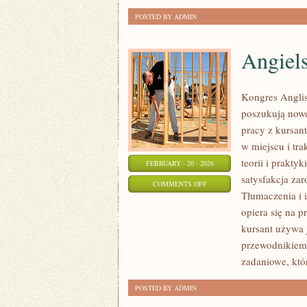
POSTED BY ADMIN
Angiels
Kongres Anglis
poszukują now
pracy z kursant
w miejscu i tr
teorii i prakty
FEBRUARY - 20 - 2026
satysfakcja za
ON
COMMENTS OFF
Tłumaczenia i 
ANGIELSKI
opiera się na p
DLA
kursant używa j
POCZĄTKUJĄCYCH
przewodnikiem 
zadaniowe, któ
POSTED BY ADMIN