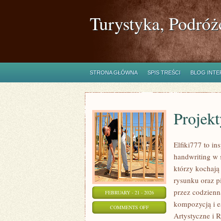
Turystyka, Podróż
STRONA GŁÓWNA
SPIS TREŚCI
BLOG INT
Projek
Elfiki777 to in
handwriting w 
którzy kochają
rysunku oraz p
przez codzienn
FEBRUARY - 21 - 2026
kompozycją i es
ON
COMMENTS OFF
Artystyczne i 
PROJEKTY