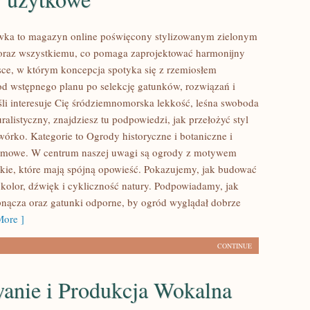
ówka to magazyn online poświęcony stylizowanym zielonym
oraz wszystkiemu, co pomaga zaprojektować harmonijny
sce, w którym koncepcja spotyka się z rzemiosłem
d wstępnego planu po selekcję gatunków, rozwiązań i
li interesuje Cię śródziemnomorska lekkość, leśna swoboda
ralistyczny, znajdziesz tu podpowiedzi, jak przełożyć styl
órko. Kategorie to Ogrody historyczne i botaniczne i
mowe. W centrum naszej uwagi są ogrody z motywem
kie, które mają spójną opowieść. Pokazujemy, jak budować
 kolor, dźwięk i cykliczność natury. Podpowiadamy, jak
 pnącza oraz gatunki odporne, by ogród wyglądał dobrze
ore ]
CONTINUE
anie i Produkcja Wokalna