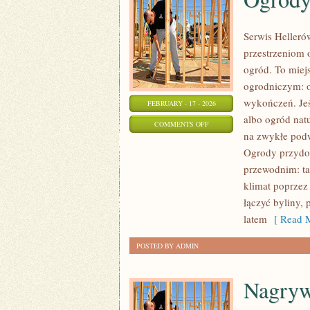
Serwis Heller
przestrzeniom 
ogród. To miej
ogrodniczym: o
wykończeń. Jeś
FEBRUARY - 17 - 2026
albo ogród natu
ON
COMMENTS OFF
na zwykłe podw
OGRODY
Ogrody przydo
UŻYTKOWE
przewodnim: ta
klimat poprzez
łączyć byliny,
latem
[ Read M
POSTED BY ADMIN
Nagryw