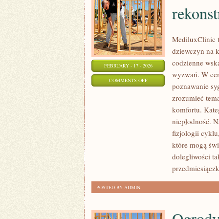
rekons
MediluxClinic 
dziewczyn na k
codzienne wsk
FEBRUARY - 17 - 2026
wyzwań. W cent
ON
COMMENTS OFF
poznawanie sy
GINEKOLOGIA
zrozumieć tema
ESTETYCZNA
komfortu. Kateg
I
niepłodność. N
REKONSTRUKCYJNA
fizjologii cykl
które mogą świ
dolegliwości ta
przedmiesiączk
POSTED BY ADMIN
Ogrody