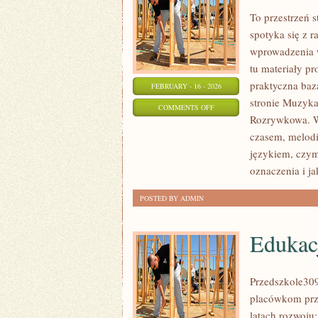
To przestrzeń 
spotyka się z 
wprowadzenia w
tu materiały pr
praktyczna baz
FEBRUARY - 16 - 2026
stronie Muzyka
ON
COMMENTS OFF
Rozrywkowa. W 
NAGRYWANIE
czasem, melodi
I
językiem, czym 
PRODUKCJA
oznaczenia i ja
WOKALNA
POSTED BY ADMIN
Edukac
Przedszkole309
placówkom prz
latach rozwoju: