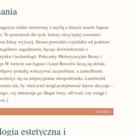
ania
agazyn online stworzony z myślą o fanach marek Jaguar
. To przestrzeń dla tych, którzy chcą lepiej rozumieć
ozu klasy wyższej. Strona prowadzi czytelnika od podstaw
czegółowe zagadnienia, łącząc doświadczenie z
rynku i technologii. Polecamy Motoryzacyjne Ikony i
n W świecie aut Jaguar i Land Roverów liczą się detale.
bjawy potrafią wskazywać na problem, a zaniedbanie
rzełożyć się na nieprzyjemne niespodzianki. Landworld
ematu tak, by właściciel mógł podejmować lepsze decyzje –
ego, czy interesuje go długie trasy, off-road, czy osiągi i
re ]
CONTINUE
ogia estetyczna i