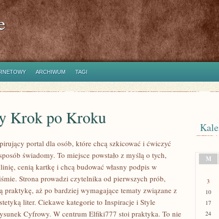
e
ERNETOWY
ARCHIWUM
TAGI
ty Krok po Kroku
Kale
spirujący portal dla osób, które chcą szkicować i ćwiczyć
sposób świadomy. To miejsce powstało z myślą o tych,
M
 linię, cenią kartkę i chcą budować własny podpis w
iśmie. Strona prowadzi czytelnika od pierwszych prób,
3
ą praktykę, aż po bardziej wymagające tematy związane z
10
tetyką liter. Ciekawe kategorie to Inspiracje i Style
17
Rysunek Cyfrowy. W centrum Elfiki777 stoi praktyka. To nie
24