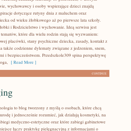
wie, wychowawcy i osoby wspierające dzieci znajdą
piracje dotyczące rutyny dnia z maluchem oraz
iecka od wieku żłobkowego aż po pierwsze lata szkoły.
obki i Rodzicielstwo i wychowanie. Ideą serwisu jest
tematów, które dla wielu rodzin stają się wyzwaniem:
owej placówki, stany psychiczne dziecka, zasady, kontakt z
 a także codzienne dylematy związane z jedzeniem, snem,
ami i bezpieczeństwem. Przedszkole309 spina perspektywę
goga,
[ Read More ]
CONTINUE
ging
mologia to blog tworzony z myślą o osobach, które chcą
urodę i jednocześnie rozumieć, jak działają kosmetyki, na
biegi medyczno-estetyczne oraz które zabiegi gabinetowe
miejsce łączy praktykę pielęgnacyjną z informacjami o