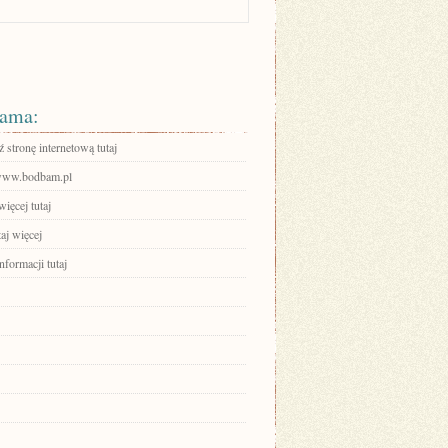
ama:
stronę internetową tutaj
/www.bodbam.pl
ięcej tutaj
aj więcej
nformacji tutaj