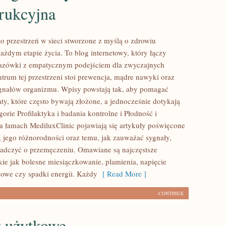
trukcyjna
to przestrzeń w sieci stworzone z myślą o zdrowiu
ażdym etapie życia. To blog internetowy, który łączy
azówki z empatycznym podejściem dla zwyczajnych
rum tej przestrzeni stoi prewencja, mądre nawyki oraz
gnałów organizmu. Wpisy powstają tak, aby pomagać
ty, które często bywają złożone, a jednocześnie dotykają
orie Profilaktyka i badania kontrolne i Płodność i
a łamach MediluxClinic pojawiają się artykuły poświęcone
u, jego różnorodności oraz temu, jak zauważać sygnały,
adczyć o przemęczeniu. Omawiane są najczęstsze
kie jak bolesne miesiączkowanie, plamienia, napięcie
owe czy spadki energii. Każdy
[ Read More ]
CONTINUE
 użytkowe