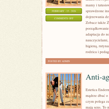
mamy i tatusio
sprawdzone ins
FEBRUARY - 15 - 2026
dojrzewania dz
ON
COMMENTS OFF
Zobacz także Żł
EDUKACJA
porządkowanie 
WCZESNOSZKOLNA
adaptacja do n
nauczycielami,
higieną, rutyn
rodzica i peda
POSTED BY ADMIN
Anti-a
Estetica Ender
mądrze dbać o 
czym polega za
mają sens. To 