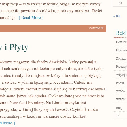
31
z inspiracji – to warsztat w formie bloga, w którym każdy
zachętę do powrotu do ołówka, pióra czy markera. Treści
« Jul
łamać lęk
[ Read More ]
CONTINUE
Rekl
Odwiedź 
 i Płyty
https:/
Zobacz w
ywkowy magazyn dla fanów dźwięków, który powstał z
Przeczyt
nikach szukających oddechu po całym dniu, ale też o tych,
zumieć trendy. To miejsce, w którym brzmienia spotykają
Więcej i
i, a świeże wydania łączą się z legendami. Całość ma
Portal
adęcia, dzięki czemu muzyka staje się tu bardziej osobista i
WWW
 tak samo łatwo, jak słucha. Ciekawe kategorie na stronie to
WWW
ne i Nowości i Premiery. Na Limith muzyka jest
Blog
przygoda, w której liczy się ciekawość. Czytelnik może
ejszą analizę i w każdym wariancie dostać konkret.
Tu
d More ]