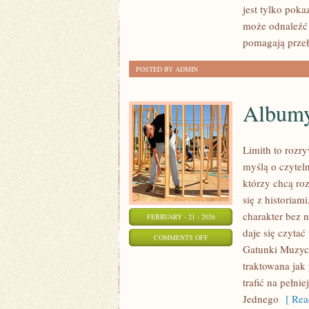
jest tylko poka
KROK
może odnaleźć 
PO
pomagają prze
KROKU
POSTED BY ADMIN
Albumy
Limith to rozr
myślą o czytel
którzy chcą ro
się z historiam
charakter bez n
FEBRUARY - 21 - 2026
daje się czytać
ON
COMMENTS OFF
Gatunki Muzycz
ALBUMY
traktowana jak 
I
trafić na pełni
PŁYTY
Jednego
[ Rea