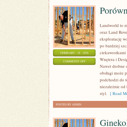
Porówn
Landworld to m
oraz Land Rover
eksploatację w
po bardziej sz
ciekawostkami 
FEBRUARY - 18 - 2026
Wnętrza i Desig
ON
COMMENTS OFF
Nawet drobne o
PORÓWNANIA
obsługi może p
podchodzi do t
niezależnie od t
styl.
[ Read Mo
POSTED BY ADMIN
Ginekol