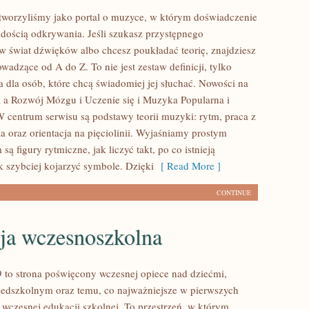
stworzyliśmy jako portal o muzyce, w którym doświadczenie
radością odkrywania. Jeśli szukasz przystępnego
 świat dźwięków albo chcesz poukładać teorię, znajdziesz
owadzące od A do Z. To nie jest zestaw definicji, tylko
a dla osób, które chcą świadomiej jej słuchać. Nowości na
 a Rozwój Mózgu i Uczenie się i Muzyka Popularna i
centrum serwisu są podstawy teorii muzyki: rytm, praca z
a oraz orientacja na pięciolinii. Wyjaśniamy prostym
są figury rytmiczne, jak liczyć takt, po co istnieją
k szybciej kojarzyć symbole. Dzięki
[ Read More ]
CONTINUE
ja wczesnoszkolna
 to strona poświęcony wczesnej opiece nad dziećmi,
edszkolnym oraz temu, co najważniejsze w pierwszych
 wczesnej edukacji szkolnej. To przestrzeń, w którym