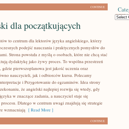
CONTINUE
Cate
Categories
ki dla początkujących
tów to centrum dla lektorów języka angielskiego, którzy
oczesnych podejść nauczania i praktycznych pomysłów do
ami. Strona powstała z myślą o osobach, które nie chcą stać
aktują dydaktykę jako żywy proces. To wspólna przestrzeń
ki, gdzie pierwszoplanowa jest jakość uczenia oraz
równo nauczycieli, jak i odbiorców kursu. Polecamy
interpretacje i Przygotowanie do egzaminów. Idea strony
rzekonaniu, że angielski najlepiej rozwija się wtedy, gdy
ęzyka w znaczące zadania, a nauczyciel staje się
procesu. Dlatego w centrum uwagi znajdują się strategie
re wzmacniają
[ Read More ]
CONTINUE