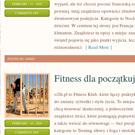
wyjazd, ale też chcesz poczuć francuską 
FEBRUARY - 11 - 2026
pewniej, tutaj znajdziesz opowieści zbudo
ON
COMMENTS OFF
dwutorowym podejściu. Kategorie to Nocleg
FRANCUSKA
dziećmi. W centrum tej strony jest Francja 
KULTURA
klimatem. Znajdziesz tu opisy z miejsc zn
I
świateł pojawia się jako punkt wyjścia, le
STYL
różnorodności:
[ Read More ]
ŻYCIA
POSTED BY ADMIN
Fitness dla początku
o2fit.pl to Fitness Klub, które łączy prak
do zmiany sylwetki i stylu życia. To miejs
chcą trenować skuteczniej, a jednocześnie 
znajdziesz treści, które pomagają poprawi
a także wrócić do równowagi — bez presji
FEBRUARY - 10 - 2026
kategorie to Trening siłowy i Joga i stretchi
ON
COMMENTS OFF