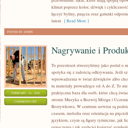
przewodnim: takie, które mają spójną opo
klimat poprzez kolor, dźwięk i cyklicznoś
łączyć byliny, pnącza oraz gatunki odporn
latem
[ Read More ]
POSTED BY ADMIN
Nagrywanie i Produ
To przestrzeń stworzyliśmy jako portal o
spotyka się z radością odkrywania. Jeśli 
wprowadzenia w świat dźwięków albo chces
tu materiały prowadzące od A do Z. To nie j
praktyczna baza dla osób, które chcą świa
FEBRUARY - 16 - 2026
stronie Muzyka a Rozwój Mózgu i Uczenie
ON
COMMENTS OFF
Rozrywkowa. W centrum serwisu są podstaw
NAGRYWANIE
czasem, melodia oraz orientacja na pięcio
I
językiem, czym są figury rytmiczne, jak licz
PRODUKCJA
oznaczenia i jak szybciej kojarzyć symbole