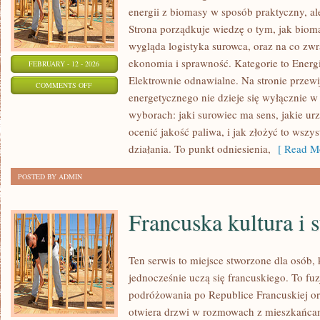
energii z biomasy w sposób praktyczny, al
Strona porządkuje wiedzę o tym, jak bioma
wygląda logistyka surowca, oraz na co z
ekonomia i sprawność. Kategorie to Energ
FEBRUARY - 12 - 2026
Elektrownie odnawialne. Na stronie przewi
ON
COMMENTS OFF
energetycznego nie dzieje się wyłącznie w
TECHNOLOGIE
wyborach: jaki surowiec ma sens, jakie urz
I
ocenić jakość paliwa, i jak złożyć to wsz
INNOWACJE
działania. To punkt odniesienia,
[ Read Mo
POSTED BY ADMIN
Francuska kultura i s
Ten serwis to miejsce stworzone dla osób, 
jednocześnie uczą się francuskiego. To fu
podróżowania po Republice Francuskiej o
otwiera drzwi w rozmowach z mieszkańcami