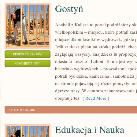
Gostyń
Anabell z Kalisza to portal podróżniczy s
wielkopolskim – miejscu, które potrafi za
miejsce dla miłośników wędrówek, gdzie pr
Jeśli szukasz planu na krótką podróż, chce
zaglądają wszyscy, znajdziesz tu propozyc
FEBRUARY - 8 - 2026
miasta to Leszno i Luboń. To nie jest wył
ON
COMMENTS OFF
historia o wędrówkach – prowadzona spok
GOSTYŃ
potrafi być dzika, kameralna i samotnicza 
na stronie pojawiają się różne pomysły: 
dłuższe trasy. W centrum zainteresowania j
obejmuje też
[ Read More ]
POSTED BY ADMIN
Edukacja i Nauka