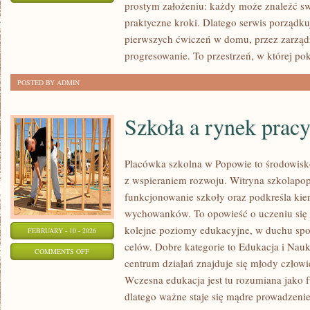
prostym założeniu: każdy może znaleźć swó
FITNESS
praktyczne kroki. Dlatego serwis porządk
DLA
pierwszych ćwiczeń w domu, przez zarząd
POCZĄTKUJĄCYCH
progresowanie. To przestrzeń, w której po
POSTED BY ADMIN
Szkoła a rynek prac
Placówka szkolna w Popowie to środowisko
z wspieraniem rozwoju. Witryna szkolapop
funkcjonowanie szkoły oraz podkreśla ki
wychowanków. To opowieść o uczeniu się o
kolejne poziomy edukacyjne, w duchu spok
FEBRUARY - 10 - 2026
celów. Dobre kategorie to Edukacja i Nauk
ON
COMMENTS OFF
centrum działań znajduje się młody człowi
SZKOŁA
Wczesna edukacja jest tu rozumiana jako 
A
dlatego ważne staje się mądre prowadzeni
RYNEK