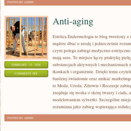
POSTED BY ADMIN
Anti-aging
Estetica Endermologia to blog tworzony z 
mądrze dbać o urodę i jednocześnie rozumi
czym polega zabiegi medyczno-estetyczne 
mają sens. To miejsce łączy praktykę piel
substancjach aktywnych i mechanizmach 
FEBRUARY - 15 - 2026
tkankach i organizmie. Dzięki temu czyte
ON
COMMENTS OFF
bardziej świadomie oraz unikać marketing
ANTI-
to Moda, Uroda, Zdrowie i Recenzje zabi
AGING
znajduje się troska o skórę twarzy i ciała,
modelowaniem sylwetki. Szczególne miejs
rozumiana jako zabieg wspierająca redukcję
POSTED BY ADMIN