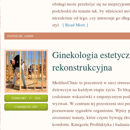
obsługi może przełożyć się na nieprzyjem
podchodzi do tematu tak, by właściciel m
niezależnie od tego, czy interesuje go długi
styl.
[ Read More ]
POSTED BY ADMIN
Ginekologia estetycz
rekonstrukcyjna
MediluxClinic to przestrzeń w sieci stwor
dziewczyn na każdym etapie życia. To blog
codzienne wskazówki z empatycznym pode
FEBRUARY - 17 - 2026
wyzwań. W centrum tej przestrzeni stoi p
ON
COMMENTS OFF
poznawanie sygnałów organizmu. Wpisy p
GINEKOLOGIA
zrozumieć tematy, które często bywają zło
ESTETYCZNA
komfortu. Kategorie Profilaktyka i badania
I