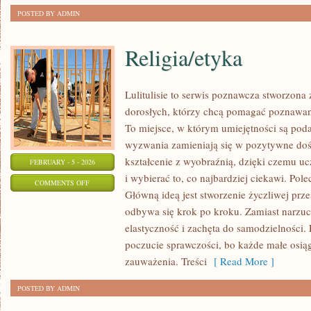
POSTED BY ADMIN
Religia/etyka
Lulitulisie to serwis poznawcza stworzona
dorosłych, którzy chcą pomagać poznawani
To miejsce, w którym umiejętności są pod
wyzwania zamieniają się w pozytywne doś
kształcenie z wyobraźnią, dzięki czemu uc
FEBRUARY - 5 - 2026
i wybierać to, co najbardziej ciekawi. Pol
ON
COMMENTS OFF
Główną ideą jest stworzenie życzliwej prze
RELIGIA/ETYKA
odbywa się krok po kroku. Zamiast narzu
elastyczność i zachęta do samodzielności.
poczucie sprawczości, bo każde małe osiągn
zauważenia. Treści
[ Read More ]
POSTED BY ADMIN