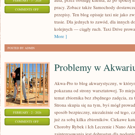
auta, przez obsługę klienta, aż po spokój
FEBRUARY - 3 - 2026
pracy. Zobacz także Samochody dostawcze
ON
COMMENTS OFF
przepisy. Ten blog opisuje taxi nie jako z
UBEZPIECZENIA
trasie. Dla jednych to zawód, dla innych d
SAMOCHODOWE
kolejnych — ciągły ruch. Taxi Drive prowa
More ]
POSTED BY ADMIN
Problemy w Akwar
Akwa-Pro to blog akwarystyczny, w którym
pokazana od strony warsztatowej. To miejs
temat zbiornika bez zbędnego zadęcia, za 
Strona skupia się na tym, byś mógł prowa
sposób bezpieczny, niezależnie od tego, cz
FEBRUARY - 2 - 2026
już za sobą kilka zbiorników. Ciekawe kat
ON
COMMENTS OFF
Choroby Rybek i Ich Leczenie i Nano Akw
PROBLEMY
zainteresowania jest dobrostan dla podopi