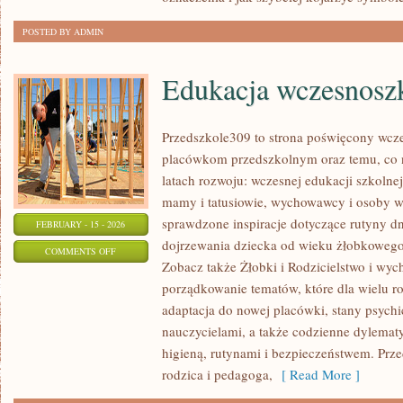
WOKALNA
POSTED BY ADMIN
Edukacja wczesnosz
Przedszkole309 to strona poświęcony wcze
placówkom przedszkolnym oraz temu, co 
latach rozwoju: wczesnej edukacji szkolne
mamy i tatusiowie, wychowawcy i osoby ws
sprawdzone inspiracje dotyczące rutyny d
FEBRUARY - 15 - 2026
dojrzewania dziecka od wieku żłobkowego 
ON
COMMENTS OFF
Zobacz także Żłobki i Rodzicielstwo i wych
EDUKACJA
porządkowanie tematów, które dla wielu r
WCZESNOSZKOLNA
adaptacja do nowej placówki, stany psychi
nauczycielami, a także codzienne dylemat
higieną, rutynami i bezpieczeństwem. Prz
rodzica i pedagoga,
[ Read More ]