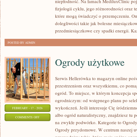
niepłodność. Na łamach MediluxClinic poj
REKONSTRUKCYJNA
fizjologii cyklu, jego różnorodności oraz 
które mogą świadczyć o przemęczeniu. Om
dolegliwości takie jak bolesne miesiączkow
przedmiesiączkowe czy spadki energii. K
POSTED BY ADMIN
Ogrody użytkowe
Serwis Hellerówka to magazyn online po
przestrzeniom oraz wszystkiemu, co poma
ogród. To miejsce, w którym koncepcja sp
ogrodniczym: od wstępnego planu po sele
wykończeń. Jeśli interesuje Cię śródziem
FEBRUARY - 17 - 2026
albo ogród naturalistyczny, znajdziesz tu 
ON
COMMENTS OFF
na zwykłe podwórko. Kategorie to Ogrody 
OGRODY
Ogrody przydomowe. W centrum naszej u
UŻYTKOWE