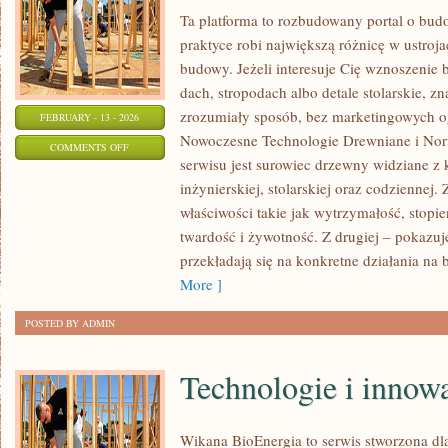
Ta platforma to rozbudowany portal o bu
praktyce robi największą różnicę w ustroj
budowy. Jeżeli interesuje Cię wznoszenie 
dach, stropodach albo detale stolarskie, z
zrozumiały sposób, bez marketingowych o
FEBRUARY - 13 - 2026
Nowoczesne Technologie Drewniane i Nor
ON
COMMENTS OFF
serwisu jest surowiec drzewny widziane z 
DOMY
inżynierskiej, stolarskiej oraz codziennej
DREWNIANE
właściwości takie jak wytrzymałość, stopie
twardość i żywotność. Z drugiej – pokazuje
przekładają się na konkretne działania na
More ]
POSTED BY ADMIN
Technologie i innow
Wikana BioEnergia to serwis stworzona dl