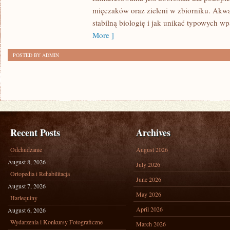
W
mięczaków oraz zieleni w zbiorniku. Akwa
AKWARIUM
stabilną biologię i jak unikać typowych wpa
More ]
POSTED BY ADMIN
Recent Posts
Archives
Odchudzanie
August 2026
August 8, 2026
July 2026
Ortopedia i Rehabilitacja
June 2026
August 7, 2026
May 2026
Harlequiny
April 2026
August 6, 2026
Wydarzenia i Konkursy Fotograficzne
March 2026