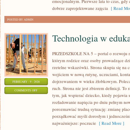
emocjonalnym. Pierwsze lata to czas, gdy 
PRACY
dobrze zaprojektowane zajęcia
[ Read Mor
POSTED BY ADMIN
Technologia w eduka
PRZEDSZKOLE NA 5 – portal o rozwoju m
którym rodzice oraz osoby prowadzące dzi
rzetelne wskazówki. Strona skupia się na 
wejściem w nową rutynę, uczuciami, kont
dojrzewaniem w wieku żłobkowym. Poleca
FEBRUARY - 9 - 2026
ruch. Strona nie jest zbiorem definicji. T
ON
COMMENTS OFF
tym, jak wspierać dziecko, kiedy pojawia 
TECHNOLOGIA
rozładowanie napięcia po dniu pełnym now
W
porozmawiać trudną sytuację: zmianę placó
EDUKACJI
porządkować myśli dorosłym i jednocześn
najważniejsze: poczucie
[ Read More ]