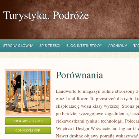
Turystyka, Podróże
STRONA GŁÓWNA
SPIS TREŚCI
BLOG INTERNETOWY
ARCHIWUM
TA
Porównania
Landworld to magazyn online stworzony z
oraz Land Rover. To przestrzeń dla tych, k
eksploatację wozu klasy wyższej. Strona 
po bardziej szczegółowe zagadnienia, łąc
ciekawostkami rynku i technologii. Polec
FEBRUARY - 18 - 2026
Wnętrza i Design W świecie aut Jaguar i La
ON
COMMENTS OFF
Nawet drobne objawy potrafią wskazywać 
PORÓWNANIA