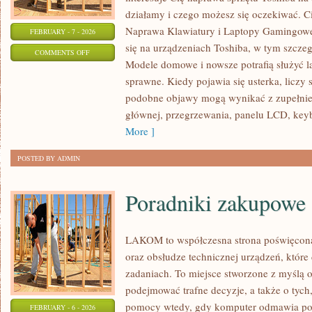
działamy i czego możesz się oczekiwać. Ci
Naprawa Klawiatury i Laptopy Gamingowe.
FEBRUARY - 7 - 2026
się na urządzeniach Toshiba, w tym szczegól
ON
COMMENTS OFF
Modele domowe i nowsze potrafią służyć la
HISTORIA
sprawne. Kiedy pojawia się usterka, liczy 
KOMPUTERÓW
podobne objawy mogą wynikać z zupełnie 
głównej, przegrzewania, panelu LCD, key
More ]
POSTED BY ADMIN
Poradniki zakupowe
LAKOM to współczesna strona poświęcon
oraz obsłudze technicznej urządzeń, które
zadaniach. To miejsce stworzone z myślą o
podejmować trafne decyzje, a także o tych
pomocy wtedy, gdy komputer odmawia posł
FEBRUARY - 6 - 2026