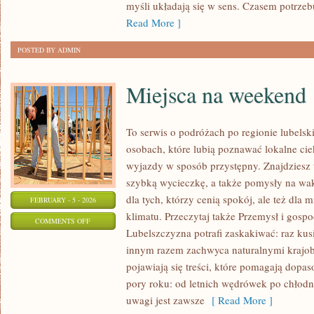
myśli układają się w sens. Czasem potrzebu
NIEPOKÓJ
Read More ]
POSTED BY ADMIN
Miejsca na weekend
To serwis o podróżach po regionie lubelsk
osobach, które lubią poznawać lokalne ci
wyjazdy w sposób przystępny. Znajdziesz t
szybką wycieczkę, a także pomysły na wak
dla tych, którzy cenią spokój, ale też dla
FEBRUARY - 5 - 2026
klimatu. Przeczytaj także Przemysł i gospo
ON
COMMENTS OFF
Lubelszczyzna potrafi zaskakiwać: raz kus
MIEJSCA
innym razem zachwyca naturalnymi krajobr
NA
pojawiają się treści, które pomagają dopa
WEEKEND
pory roku: od letnich wędrówek po chłodn
uwagi jest zawsze
[ Read More ]