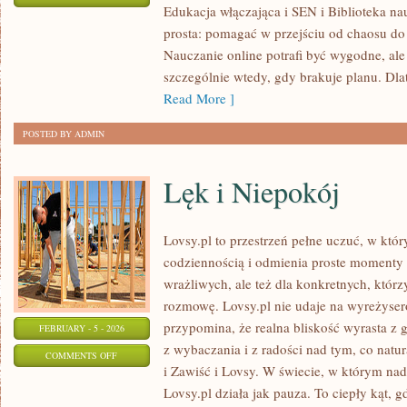
Edukacja włączająca i SEN i Biblioteka nau
KĄCIK
prosta: pomagać w przejściu od chaosu do 
RODZICA
Nauczanie online potrafi być wygodne, al
szczególnie wtedy, gdy brakuje planu. Dla
Read More ]
POSTED BY ADMIN
Lęk i Niepokój
Lovsy.pl to przestrzeń pełne uczuć, w któr
codziennością i odmienia proste momenty w
wrażliwych, ale też dla konkretnych, któr
rozmowę. Lovsy.pl nie udaje na wyreżyser
przypomina, że realna bliskość wyrasta z 
FEBRUARY - 5 - 2026
z wybaczania i z radości nad tym, co natu
ON
COMMENTS OFF
i Zawiść i Lovsy. W świecie, w którym na
LĘK
Lovsy.pl działa jak pauza. To ciepły kąt, 
I