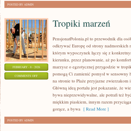
POSTED BY ADMIN
Tropiki marzeń
PensjonatPolonia.pl to przewodnik dla osó
odkrywać Europę od strony nadmorskich m
którym wypoczynek łączy się z konkretn
kierunku, przez planowanie, aż po komfort
marzysz o egzotycznej przygodzie w tropika
FEBRUARY - 8 - 2026
pomogą Ci zamienić pomysł w sensowny 
ON
COMMENTS OFF
na stronie to Plaże przyjazne zwierzakom i
TROPIKI
Główną ideą portalu jest pokazanie, że wi
MARZEŃ
bywa nieprzewidywalne, ale potrafi też b
miękkim piaskiem, innym razem przyciąg
gorące, a bywa
[ Read More ]
POSTED BY ADMIN