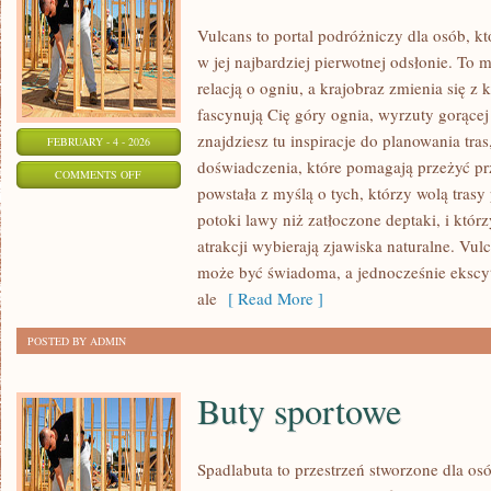
Vulcans to portal podróżniczy dla osób, k
w jej najbardziej pierwotnej odsłonie. To m
relacją o ogniu, a krajobraz zmienia się z
fascynują Cię góry ognia, wyrzuty gorące
znajdziesz tu inspiracje do planowania tras
FEBRUARY - 4 - 2026
doświadczenia, które pomagają przeżyć p
ON
COMMENTS OFF
powstała z myślą o tych, którzy wolą trasy
STEPY
potoki lawy niż zatłoczone deptaki, i któ
I
atrakcji wybierają zjawiska naturalne. Vul
SAWANNY
może być świadoma, a jednocześnie ekscytuj
ale
[ Read More ]
POSTED BY ADMIN
Buty sportowe
Spadlabuta to przestrzeń stworzone dla osó