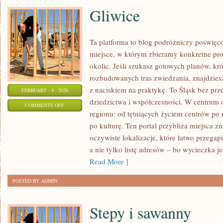
Gliwice
Ta platforma to blog podróżniczy poświęc
miejsce, w którym zbieramy konkretne pro
okolic. Jeśli szukasz gotowych planów, kr
rozbudowanych tras zwiedzania, znajdziesz
z naciskiem na praktykę. To Śląsk bez prz
FEBRUARY - 4 - 2026
dziedzictwa i współczesności. W centrum 
ON
COMMENTS OFF
regionu: od tętniących życiem centrów po n
GLIWICE
po kulturę. Ten portal przybliża miejsca z
oczywiste lokalizacje, które łatwo przegap
a nie tylko listę adresów – bo wycieczka j
Read More ]
POSTED BY ADMIN
Stepy i sawanny