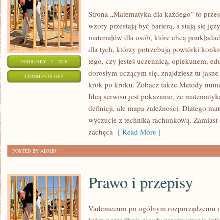
Strona „Matematyka dla każdego” to przes
wzory przestają być barierą, a stają się ję
materiałów dla osób, które chcą poukłada
dla tych, którzy potrzebują powtórki konk
tego, czy jesteś uczennicą, opiekunem, ed
FEBRUARY - 7 - 2026
dorosłym uczącym się, znajdziesz tu jasne
ON
COMMENTS OFF
krok po kroku. Zobacz także Metody num
EDUKACJA
Ideą serwisu jest pokazanie, że matematyk
I
definicji, ale mapa zależności. Dlatego mat
NAUKA
wyczucie z techniką rachunkową. Zamiast 
zachęca
[ Read More ]
POSTED BY ADMIN
Prawo i przepisy
Vademecum po ogólnym rozporządzeniu o 