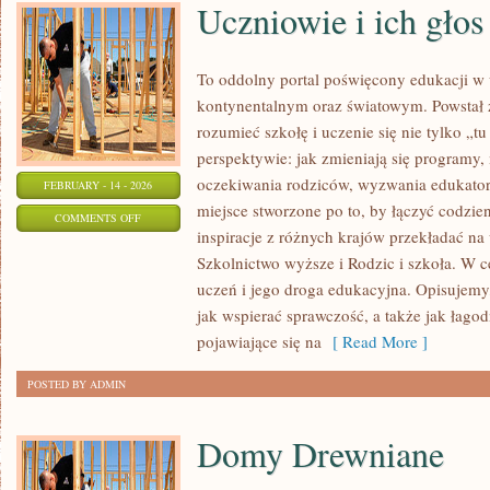
Uczniowie i ich głos
To oddolny portal poświęcony edukacji w 
kontynentalnym oraz światowym. Powstał z
rozumieć szkołę i uczenie się nie tylko „tu
perspektywie: jak zmieniają się programy,
oczekiwania rodziców, wyzwania edukatorów
FEBRUARY - 14 - 2026
miejsce stworzone po to, by łączyć codzien
ON
COMMENTS OFF
inspiracje z różnych krajów przekładać n
UCZNIOWIE
Szkolnictwo wyższe i Rodzic i szkoła. W c
I
uczeń i jego droga edukacyjna. Opisujem
ICH
jak wspierać sprawczość, a także jak łago
GŁOS
pojawiające się na
[ Read More ]
POSTED BY ADMIN
Domy Drewniane