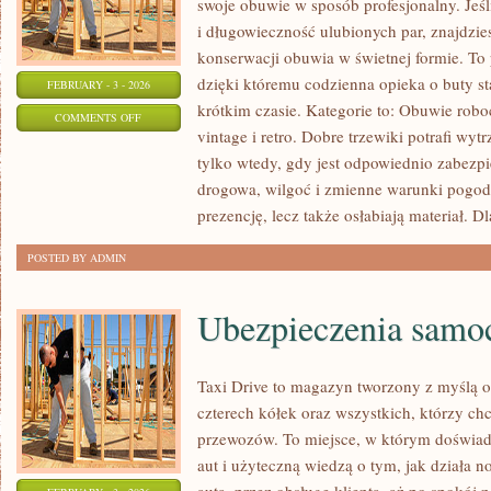
swoje obuwie w sposób profesjonalny. Jeśl
i długowieczność ulubionych par, znajdzie
konserwacji obuwia w świetnej formie. To 
dzięki któremu codzienna opieka o buty sta
FEBRUARY - 3 - 2026
krótkim czasie. Kategorie to: Obuwie robo
ON
COMMENTS OFF
vintage i retro. Dobre trzewiki potrafi wy
BUTY
tylko wtedy, gdy jest odpowiednio zabezpi
SPORTOWE
drogowa, wilgoć i zmienne warunki pogod
prezencję, lecz także osłabiają materiał. D
POSTED BY ADMIN
Ubezpieczenia sam
Taxi Drive to magazyn tworzony z myślą o 
czterech kółek oraz wszystkich, którzy chc
przewozów. To miejsce, w którym doświadc
aut i użyteczną wiedzą o tym, jak działa