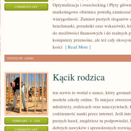
Optymalizacja i overclocking i Płyty głów
ON
COMMENTS OFF
marketingowe obietnice potrafią zamiesza
PORADNIKI
wiarygodność. Zamiast pustych sloganów d
ZAKUPOWE
benchmarki, poradniki oraz wskazówki, k
do możliwości finansowych i do realnych 
komputery przenośne, ale też cały ekosyst
kości
[ Read More ]
POSTED BY ADMIN
Kącik rodzica
ten serwis to wortal o nauce, który gromad
modelu szkoły online. To miejsce stworzon
młodzieży, rodzicach oraz nauczycielach, 
codzienność nauki przez internet. Jeśli int
pustych haseł, znajdziesz tu podpowiedzi,
FEBRUARY - 6 - 2026
dobrych nawyków i sprawdzonych rozwiąza
ON
COMMENTS OFF