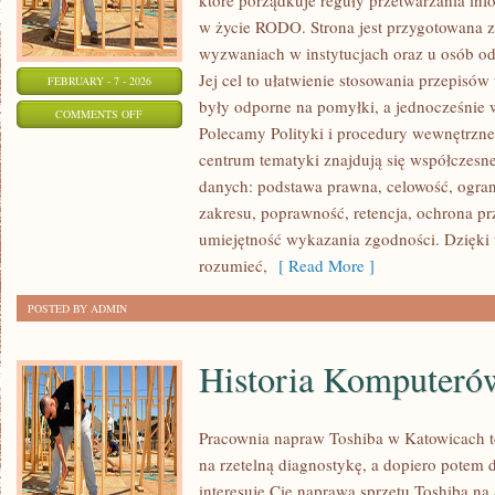
które porządkuje reguły przetwarzania in
w życie RODO. Strona jest przygotowana 
wyzwaniach w instytucjach oraz u osób o
Jej cel to ułatwienie stosowania przepisów
FEBRUARY - 7 - 2026
były odporne na pomyłki, a jednocześnie 
ON
COMMENTS OFF
Polecamy Polityki i procedury wewnętrzne
PRAWO
centrum tematyki znajdują się współczesn
I
danych: podstawa prawna, celowość, ogra
PRZEPISY
zakresu, poprawność, retencja, ochrona pr
umiejętność wykazania zgodności. Dzięki 
rozumieć,
[ Read More ]
POSTED BY ADMIN
Historia Komputeró
Pracownia napraw Toshiba w Katowicach t
na rzetelną diagnostykę, a dopiero potem 
interesuje Cię naprawa sprzętu Toshiba na 