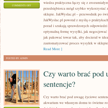
wiedza praktyczna łączy się z zrozumiały
ON
COMMENTS OFF
przedsiębiorca mógł szybko wykorzystać 
E-
sklepie. JakWyslac.pl – przewodnik po świe
COMMERCE
JakWyslac.pl powstał z myślą o praktykac
LOKALNY
porad i szukają sprawdzonych odpowiedzi 
I
optymalną formę wysyłki, jak negocjować s
SPRZEDAŻ
jak pakować towar tak, aby docierał w idea
W
zautomatyzować proces wysyłek w sklepie
REGIONIE
Read More ]
POSTED BY ADMIN
Czy warto brać pod
sentencje?
Czy warto brać pod uwagę życiowe senten
akwarium we własnym domu to świetne roz