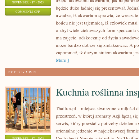
dzięki takowemu akwarium, jak najbardzi
NOVEMBER - 17 - 2025
będzie dużo ładniej się prezentował. Jedn
ON
COMMENTS OFF
uwadze, iż akwarium sprawia, że wreszci
CZY
końcu nie jest tajemnicą, iż człowiek musi
WARTO
o zbyt wiele ciekawszych form spędzania 
BRAĆ
ma zajęcie, odskocznię od życia zawodow
POD
może bardzo dobrze się zrelaksować. A p
UWAGĘ
zapomnieć, iż dużym atutem akwarium jes
SENTENCJE?
More ]
POSTED BY ADMIN
Kuchnia roślinna in
Thaifun.pl – miejsce stworzone z miłości d
przestrzeń, w której aromaty Azji łączą si
serwis, który powstał z potrzeby dzieleni
orientalne jedzenie w najciekawszej formi
Centralnej i Napoje azjatyckie. Na Thaifun.
NOVEMBER - 17 - 2025