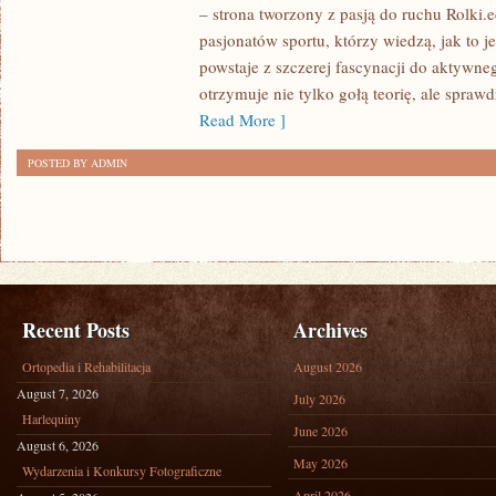
TRENINGI
– strona tworzony z pasją do ruchu Rolki.e
TEMATYCZNE
pasjonatów sportu, którzy wiedzą, jak to 
I
powstaje z szczerej fascynacji do aktywneg
WYZWANIA
otrzymuje nie tylko gołą teorię, ale spraw
I
Read More ]
DLA
POSTED BY ADMIN
DZIECI
Recent Posts
Archives
Ortopedia i Rehabilitacja
August 2026
August 7, 2026
July 2026
Harlequiny
June 2026
August 6, 2026
May 2026
Wydarzenia i Konkursy Fotograficzne
April 2026