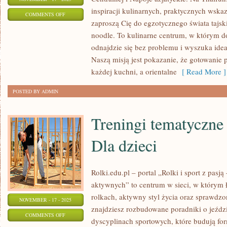
inspiracji kulinarnych, praktycznych wskaz
ON
COMMENTS OFF
zaproszą Cię do egzotycznego świata tajsk
KUCHNIA
noodle. To kulinarne centrum, w którym 
ROŚLINNA
odnajdzie się bez problemu i wyszuka idea
INSPIROWANA
Naszą misją jest pokazanie, że gotowanie 
AZJĄ
każdej kuchni, a orientalne
[ Read More ]
POSTED BY ADMIN
Treningi tematyczne
Dla dzieci
Rolki.edu.pl – portal „Rolki i sport z pasją 
aktywnych” to centrum w sieci, w którym ł
rolkach, aktywny styl życia oraz sprawdzon
NOVEMBER - 17 - 2025
znajdziesz rozbudowane poradniki o jeździ
ON
COMMENTS OFF
dyscyplinach sportowych, które budują for