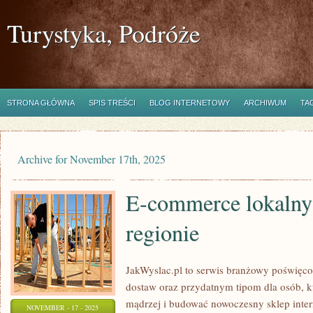
Turystyka, Podróże
STRONA GŁÓWNA
SPIS TREŚCI
BLOG INTERNETOWY
ARCHIWUM
TA
Archive for November 17th, 2025
E-commerce lokalny 
regionie
JakWyslac.pl to serwis branżowy poświę
dostaw oraz przydatnym tipom dla osób, k
mądrzej i budować nowoczesny sklep inter
NOVEMBER - 17 - 2025