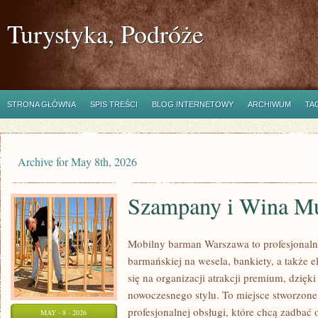
Turystyka, Podróże
STRONA GŁÓWNA
SPIS TREŚCI
BLOG INTERNETOWY
ARCHIWUM
TA
Archive for May 8th, 2026
Szampany i Wina Mu
Mobilny barman Warszawa to profesjonaln
barmańskiej na wesela, bankiety, a także e
się na organizacji atrakcji premium, dzięk
nowoczesnego stylu. To miejsce stworzone
profesjonalnej obsługi, które chcą zadbać
MAY - 8 - 2026