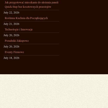
Jak przygotować mieszkanie do ułożenia paneli
Quick-Step bez kosztownych przestojów
July 22, 2026
Roślinna Kuchnia dla Początkujących
July 21, 2026
Technologie i Innowacje
July 20, 2026
Poradniki Zakupowe
July 20, 2026
Eventy Firmowe
July 18, 2026