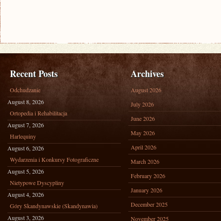
Recent Posts
Archives
Odchudzanie
August 2026
August 8, 2026
July 2026
Ortopedia i Rehabilitacja
June 2026
August 7, 2026
May 2026
Harlequiny
April 2026
August 6, 2026
Wydarzenia i Konkursy Fotograficzne
March 2026
August 5, 2026
February 2026
Nietypowe Dyscypliny
January 2026
August 4, 2026
December 2025
Góry Skandynawskie (Skandynawia)
August 3, 2026
November 2025