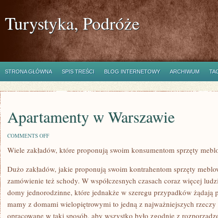
Turystyka, Podróże
STRONA GŁÓWNA
SPIS TREŚCI
BLOG INTERNETOWY
ARCHIWUM
TA
Apartamenty w Warszawie
ON
COMMENTS OFF
APARTAMENTY
Wiele zakładów, które proponują swoim konsumentom sprzęty mebl
W
WARSZAWIE
Dużo zakładów, jakie proponują swoim kontrahentom sprzęty mebl
zamówienie też schody. W współczesnych czasach coraz więcej ludzi
domy jednorodzinne, które jednakże w szeregu przypadków żądają p
mamy z domami wielopiętrowymi to jedną z najważniejszych rzeczy 
opracowane w taki sposób, aby wszystko było zgodnie z rozporządze