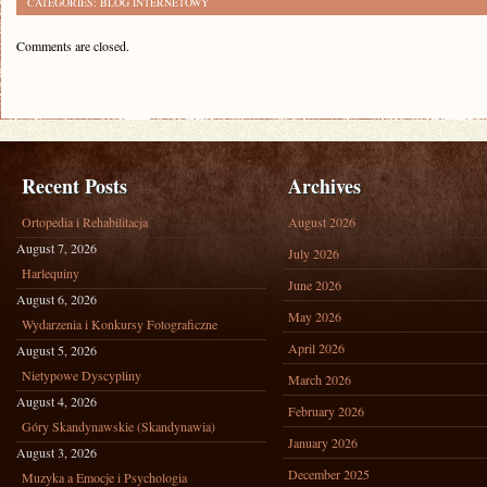
CATEGORIES:
BLOG INTERNETOWY
Comments are closed.
Recent Posts
Archives
Ortopedia i Rehabilitacja
August 2026
August 7, 2026
July 2026
Harlequiny
June 2026
August 6, 2026
May 2026
Wydarzenia i Konkursy Fotograficzne
April 2026
August 5, 2026
Nietypowe Dyscypliny
March 2026
August 4, 2026
February 2026
Góry Skandynawskie (Skandynawia)
January 2026
August 3, 2026
December 2025
Muzyka a Emocje i Psychologia