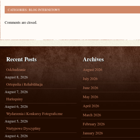
CATEGORIES:
BLOG INTERNETOWY
Comments are closed.
Recent Posts
Archives
Odchudzanie
August 2026
August 8, 2026
July 2026
Ortopedia i Rehabilitacja
June 2026
August 7, 2026
May 2026
Harlequiny
April 2026
August 6, 2026
Wydarzenia i Konkursy Fotograficzne
March 2026
August 5, 2026
February 2026
Nietypowe Dyscypliny
January 2026
August 4, 2026