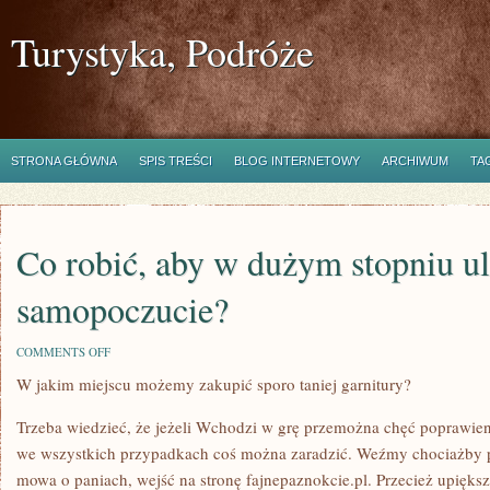
Turystyka, Podróże
STRONA GŁÓWNA
SPIS TREŚCI
BLOG INTERNETOWY
ARCHIWUM
TA
Co robić, aby w dużym stopniu u
samopoczucie?
ON
COMMENTS OFF
CO
W jakim miejscu możemy zakupić sporo taniej garnitury?
ROBIĆ,
ABY
W
Trzeba wiedzieć, że jeżeli Wchodzi w grę przemożna chęć poprawie
DUŻYM
STOPNIU
we wszystkich przypadkach coś można zaradzić. Weźmy chociażby p
ULEPSZYĆ
mowa o paniach, wejść na stronę fajnepaznokcie.pl. Przecież upięks
SWOJE