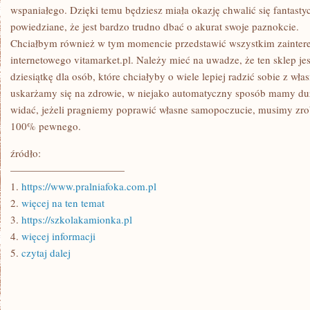
SAMOPOCZUCIE?
wspaniałego. Dzięki temu będziesz miała okazję chwalić się fantasty
powiedziane, że jest bardzo trudno dbać o akurat swoje paznokcie.
Chciałbym również w tym momencie przedstawić wszystkim zainter
internetowego vitamarket.pl. Należy mieć na uwadze, że ten sklep j
dziesiątkę dla osób, które chciałyby o wiele lepiej radzić sobie z w
uskarżamy się na zdrowie, w niejako automatyczny sposób mamy duż
widać, jeżeli pragniemy poprawić własne samopoczucie, musimy zro
100% pewnego.
źródło:
———————————
1.
https://www.pralniafoka.com.pl
2.
więcej na ten temat
3.
https://szkolakamionka.pl
4.
więcej informacji
5.
czytaj dalej