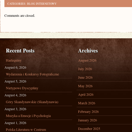
CATEGORIES:
BLOG INTERNETOWY
Comments are closed.
Recent Posts
Archives
Harlequiny
August 2026
August 6, 2026
July 2026
Wydarzenia i Konkursy Fotograficzne
June 2026
August 5, 2026
May 2026
Nietypowe Dyscypliny
April 2026
August 4, 2026
Góry Skandynawskie (Skandynawia)
March 2026
August 3, 2026
February 2026
Muzyka a Emocje i Psychologia
January 2026
August 1, 2026
December 2025
Polska Literatura w Centrum