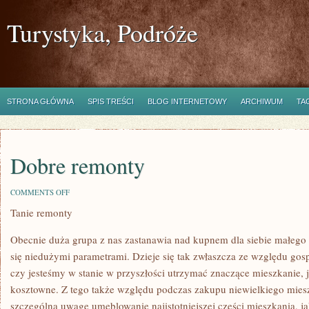
Turystyka, Podróże
STRONA GŁÓWNA
SPIS TREŚCI
BLOG INTERNETOWY
ARCHIWUM
TA
Dobre remonty
ON
COMMENTS OFF
DOBRE
Tanie remonty
REMONTY
Obecnie duża grupa z nas zastanawia nad kupnem dla siebie małego 
się niedużymi parametrami. Dzieje się tak zwłaszcza ze względu go
czy jesteśmy w stanie w przyszłości utrzymać znaczące mieszkanie, j
kosztowne. Z tego także względu podczas zakupu niewielkiego mie
szczególną uwagę umeblowanie najistotniejszej części mieszkania, ja