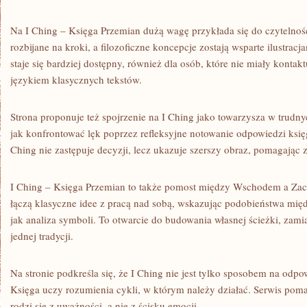
Na I Ching – Księga Przemian dużą wagę przykłada się do czytelności
rozbijane na kroki, a filozoficzne koncepcje zostają wsparte ilustracj
staje się bardziej dostępny, również dla osób, które nie miały kontak
językiem klasycznych tekstów.
Strona proponuje też spojrzenie na I Ching jako towarzysza w trudny
jak konfrontować lęk poprzez refleksyjne notowanie odpowiedzi księg
Ching nie zastępuje decyzji, lecz ukazuje szerszy obraz, pomagając 
I Ching – Księga Przemian to także pomost między Wschodem a Za
łączą klasyczne idee z pracą nad sobą, wskazując podobieństwa międ
jak analiza symboli. To otwarcie do budowania własnej ścieżki, zam
jednej tradycji.
Na stronie podkreśla się, że I Ching nie jest tylko sposobem na odpo
Księga uczy rozumienia cykli, w którym należy działać. Serwis po
rodzi się z uważności, a nie z ścisku emocji.