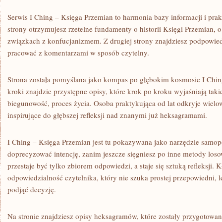
Serwis I Ching – Księga Przemian to harmonia bazy informacji i pra
strony otrzymujesz rzetelne fundamenty o historii Księgi Przemian, o 
związkach z konfucjanizmem. Z drugiej strony znajdziesz podpowied
pracować z komentarzami w sposób czytelny.
Strona została pomyślana jako kompas po głębokim kosmosie I Chin
kroki znajdzie przystępne opisy, które krok po kroku wyjaśniają takie
biegunowość, proces życia. Osoba praktykująca od lat odkryje wielow
inspirujące do głębszej refleksji nad znanymi już heksagramami.
I Ching – Księga Przemian jest tu pokazywana jako narzędzie samo
doprecyzować intencję, zanim jeszcze sięgniesz po inne metody loso
przestaje być tylko zbiorem odpowiedzi, a staje się sztuką refleksji. K
odpowiedzialność czytelnika, który nie szuka prostej przepowiedni, l
podjąć decyzję.
Na stronie znajdziesz opisy heksagramów, które zostały przygotow