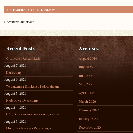
CATEGORIES:
BLOG INTERNETOWY
Comments are closed.
Recent Posts
Archives
Ortopedia i Rehabilitacja
August 2026
August 7, 2026
July 2026
Harlequiny
June 2026
August 6, 2026
May 2026
Wydarzenia i Konkursy Fotograficzne
April 2026
August 5, 2026
Nietypowe Dyscypliny
March 2026
August 4, 2026
February 2026
Góry Skandynawskie (Skandynawia)
January 2026
August 3, 2026
December 2025
Muzyka a Emocje i Psychologia