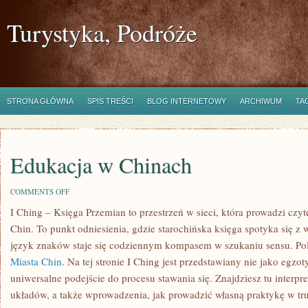
Turystyka, Podróże
STRONA GŁÓWNA
SPIS TREŚCI
BLOG INTERNETOWY
ARCHIWUM
TA
Edukacja w Chinach
ON
COMMENTS OFF
EDUKACJA
I Ching – Księga Przemian to przestrzeń w sieci, która prowadzi czyte
W
CHINACH
Chin. To punkt odniesienia, gdzie starochińska księga spotyka się z 
język znaków staje się codziennym kompasem w szukaniu sensu. Po
Miasta Chin
. Na tej stronie I Ching jest przedstawiany nie jako egzo
uniwersalne podejście do procesu stawania się. Znajdziesz tu interp
układów, a także wprowadzenia, jak prowadzić własną praktykę w t