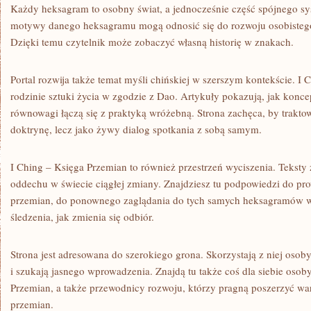
Każdy heksagram to osobny świat, a jednocześnie część spójnego sy
motywy danego heksagramu mogą odnosić się do rozwoju osobistego
Dzięki temu czytelnik może zobaczyć własną historię w znakach.
Portal rozwija także temat myśli chińskiej w szerszym kontekście. I 
rodzinie sztuki życia w zgodzie z Dao. Artykuły pokazują, jak konce
równowagi łączą się z praktyką wróżebną. Strona zachęca, by trakto
doktrynę, lecz jako żywy dialog spotkania z sobą samym.
I Ching – Księga Przemian to również przestrzeń wyciszenia. Teksty
oddechu w świecie ciągłej zmiany. Znajdziesz tu podpowiedzi do pr
przemian, do ponownego zaglądania do tych samych heksagramów w 
śledzenia, jak zmienia się odbiór.
Strona jest adresowana do szerokiego grona. Skorzystają z niej osoby
i szukają jasnego wprowadzenia. Znajdą tu także coś dla siebie osoby
Przemian, a także przewodnicy rozwoju, którzy pragną poszerzyć wars
przemian.