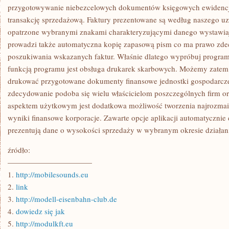
SPRZEDAŻY
przygotowywanie niebezcelowych dokumentów księgowych ewidencj
transakcję sprzedażową. Faktury prezentowane są według naszego uzn
opatrzone wybranymi znakami charakteryzującymi danego wystawi
prowadzi także automatyczna kopię zapasową pism co ma prawo zd
poszukiwania wskazanych faktur. Właśnie dlatego wypróbuj progra
funkcją programu jest obsługa drukarek skarbowych. Możemy zatem,
drukować przygotowane dokumenty finansowe jednostki gospodarczej
zdecydowanie podoba się wielu właścicielom poszczególnych firm 
aspektem użytkowym jest dodatkowa możliwość tworzenia najrozmait
wyniki finansowe korporacje. Zawarte opcje aplikacji automatycznie 
prezentują dane o wysokości sprzedaży w wybranym okresie działani
źródło:
———————————
1.
http://mobilesounds.eu
2.
link
3.
http://modell-eisenbahn-club.de
4.
dowiedz się jak
5.
http://modulkft.eu