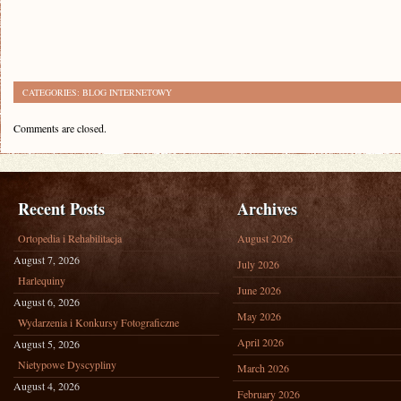
CATEGORIES:
BLOG INTERNETOWY
Comments are closed.
Recent Posts
Archives
Ortopedia i Rehabilitacja
August 2026
August 7, 2026
July 2026
Harlequiny
June 2026
August 6, 2026
May 2026
Wydarzenia i Konkursy Fotograficzne
April 2026
August 5, 2026
Nietypowe Dyscypliny
March 2026
August 4, 2026
February 2026