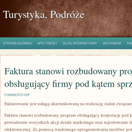
Turystyka, Podróże
STRONA GŁÓWNA
SPIS TREŚCI
BLOG INTERNETOWY
ARCHIWUM
TA
Faktura stanowi rozbudowany pro
obsługujący firmy pod kątem spr
ON
COMMENTS OFF
FAKTURA
Fakturowanie jest usługą ukierunkowaną na realizację zadań związa
STANOWI
ROZBUDOWANY
PROJEKT
Faktura stanowi rozbudowany program obsługujący korporacje pod 
OBSŁUGUJĄCY
FIRMY
prowadzenie wszystkich akcji działu marketingu oraz rejestrowanie
POD
elektronicznej. Za pomocą wiadomego oprogramowania możliwe jest
KĄTEM