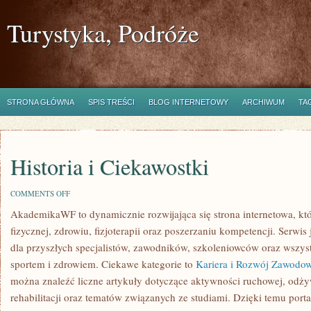
Turystyka, Podróże
STRONA GŁÓWNA
SPIS TREŚCI
BLOG INTERNETOWY
ARCHIWUM
TA
Historia i Ciekawostki
ON
COMMENTS OFF
HISTORIA
AkademikaWF to dynamicznie rozwijająca się strona internetowa, któ
I
CIEKAWOSTKI
fizycznej, zdrowiu, fizjoterapii oraz poszerzaniu kompetencji. Serw
dla przyszłych specjalistów, zawodników, szkoleniowców oraz wszys
sportem i zdrowiem. Ciekawe kategorie to
Kariera i Rozwój Zawodo
można znaleźć liczne artykuły dotyczące aktywności ruchowej, odży
rehabilitacji oraz tematów związanych ze studiami. Dzięki temu por