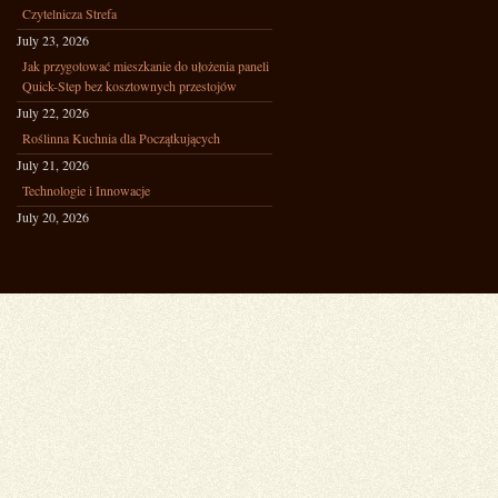
Czytelnicza Strefa
July 23, 2026
Jak przygotować mieszkanie do ułożenia paneli
Quick-Step bez kosztownych przestojów
July 22, 2026
Roślinna Kuchnia dla Początkujących
July 21, 2026
Technologie i Innowacje
July 20, 2026