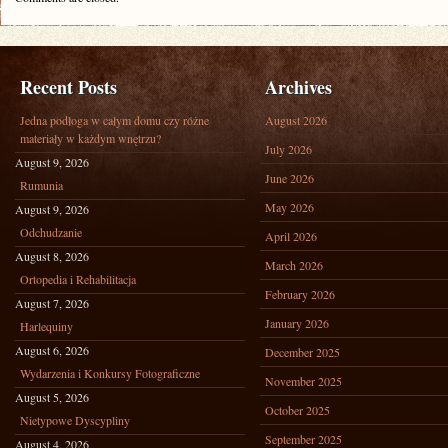
Recent Posts
Archives
Jedna podłoga w całym domu czy różne
August 2026
materiały w każdym wnętrzu?
July 2026
August 9, 2026
June 2026
Rumunia
May 2026
August 9, 2026
Odchudzanie
April 2026
August 8, 2026
March 2026
Ortopedia i Rehabilitacja
February 2026
August 7, 2026
January 2026
Harlequiny
August 6, 2026
December 2025
Wydarzenia i Konkursy Fotograficzne
November 2025
August 5, 2026
October 2025
Nietypowe Dyscypliny
September 2025
August 4, 2026