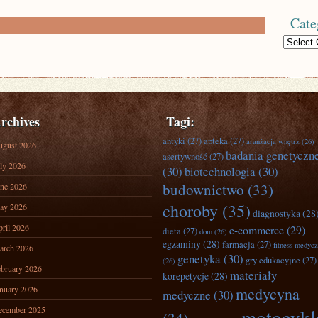
Cate
Categories
rchives
Tagi:
antyki
(27)
apteka
(27)
aranżacja wnętrz
(26)
ugust 2026
badania genetyczn
asertywność
(27)
ly 2026
(30)
biotechnologia
(30)
budownictwo
(33)
ne 2026
choroby
(35)
ay 2026
diagnostyka
(28
ril 2026
e-commerce
(29)
dieta
(27)
dom
(26)
egzaminy
(28)
farmacja
(27)
fitness medyc
arch 2026
genetyka
(30)
gry edukacyjne
(27)
(26)
bruary 2026
materiały
korepetycje
(28)
nuary 2026
medycyna
medyczne
(30)
ecember 2025
motocykl