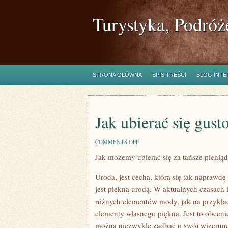
Turystyka, Podróż
STRONA GŁÓWNA
SPIS TREŚCI
BLOG INT
Jak ubierać się gust
ON
COMMENTS OFF
JAK
Jak możemy ubierać się za tańsze pienią
UBIERAĆ
SIĘ
GUSTOWNIE,
Uroda, jest cechą, którą się tak naprawdę
LECZ
NIEDROGO?
jest piękną urodą. W aktualnych czasach 
różnych elementów mody, jak na przykład
elementy własnego piękna. Jest to obecn
można niezwykle zadbać o swój wizerune