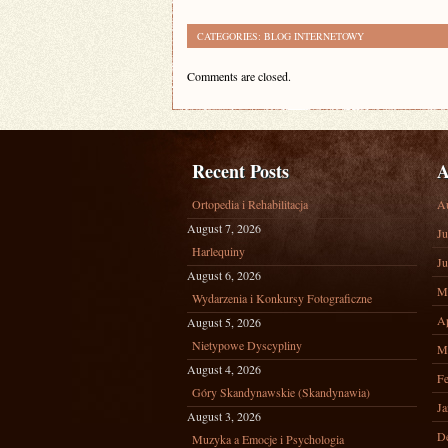
CATEGORIES:
BLOG INTERNETOWY
Comments are closed.
Recent Posts
A
Ortopedia i Rehabilitacja
A
August 7, 2026
Ju
Harlequiny
Ju
August 6, 2026
M
Wydarzenia i Konkursy Fotograficzne
Ap
August 5, 2026
Nietypowe Dyscypliny
M
August 4, 2026
Fe
Góry Skandynawskie (Skandynawia)
Ja
August 3, 2026
D
Muzyka a Emocje i Psychologia