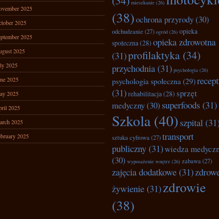
(34)
mieszkanie
(26)
ovember 2025
(38)
ochrona przyrody
(30)
tober 2025
opieka
odchudzanie
(27)
ogród
(26)
ptember 2025
opieka zdrowotna
społeczna
(28)
ugust 2025
profilaktyka
(34)
(31)
ly 2025
przychodnia
(31)
psychologia
(26)
recep
ne 2025
psychologia społeczna
(29)
(31)
sprzęt
rehabilitacja
(28)
ay 2025
superfoods
(31)
medyczny
(30)
ril 2025
Szkola
(40)
szpital
(31
arch 2025
transport
bruary 2025
sztuka cyfrowa
(27)
publiczny
(31)
wiedza medycz
(30)
zabawa
(27)
wyposażenie wnętrz
(26)
zajęcia dodatkowe
(31)
zdrow
zdrowie
żywienie
(31)
(38)