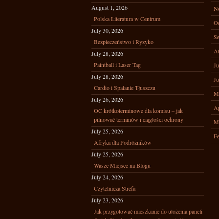
August 1, 2026
N
Polska Literatura w Centrum
Oc
July 30, 2026
Se
Bezpieczeństwo i Ryzyko
A
July 28, 2026
Paintball i Laser Tag
Ju
July 28, 2026
Ju
Cardio i Spalanie Tłuszczu
M
July 26, 2026
Ap
OC krótkoterminowe dla komisu – jak
pilnować terminów i ciągłości ochrony
M
July 25, 2026
Fe
Afryka dla Podróżników
July 25, 2026
Wasze Miejsce na Blogu
July 24, 2026
Czytelnicza Strefa
July 23, 2026
Jak przygotować mieszkanie do ułożenia paneli