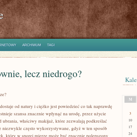
e
ERNETOWY
ARCHIWUM
TAGI
ownie, lecz niedrogo?
Kale
dze?
M
 dostaje od natury i ciężko jest powiedzieć co tak naprawdę
istnieje szansa znacznie wpłynąć na urodę, przez użycie
3
10
 ubrania, właściwy makijaż, które zezwalają podkreślać
17
ie niezwykle często wykorzystywane, gdyż w ten sposób
24
k, który w sporej mierze może być znacznie polepszony