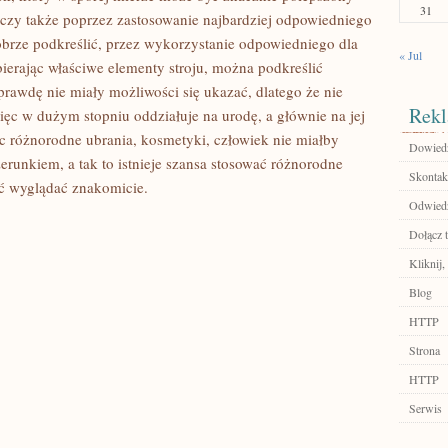
31
czy także poprzez zastosowanie najbardziej odpowiedniego
obrze podkreślić, przez wykorzystanie odpowiedniego dla
« Jul
obierając właściwe elementy stroju, można podkreślić
aprawdę nie miały możliwości się ukazać, dlatego że nie
Rekl
c w dużym stopniu oddziałuje na urodę, a głównie na jej
 różnorodne ubrania, kosmetyki, człowiek nie miałby
Dowiedz 
runkiem, a tak to istnieje szansa stosować różnorodne
Skontakt
ść wyglądać znakomicie.
Odwiedź
Dołącz t
Kliknij
Blog
HTTP
Strona
HTTP
Serwis