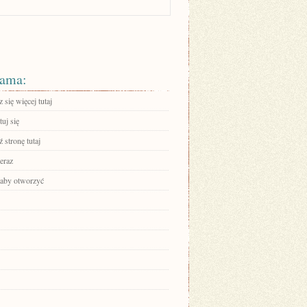
ama:
się więcej tutaj
uj się
 stronę tutaj
eraz
, aby otworzyć