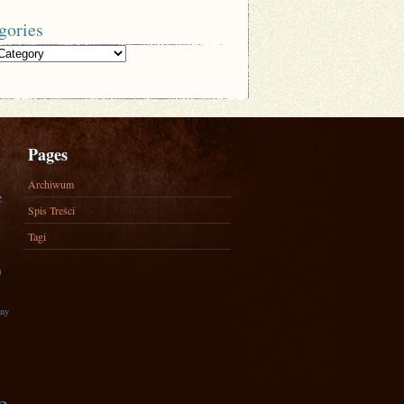
gories
Pages
Archiwum
e
Spis Treści
Tagi
)
zny
e