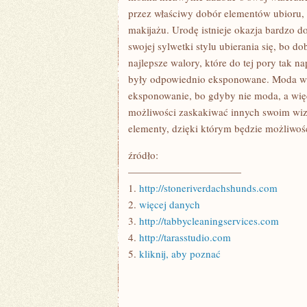
przez właściwy dobór elementów ubioru, 
makijażu. Urodę istnieje okazja bardzo d
swojej sylwetki stylu ubierania się, bo d
najlepsze walory, które do tej pory tak n
były odpowiednio eksponowane. Moda wię
eksponowanie, bo gdyby nie moda, a więc
możliwości zaskakiwać innych swoim wize
elementy, dzięki którym będzie możliwo
źródło:
———————————
1.
http://stoneriverdachshunds.com
2.
więcej danych
3.
http://tabbycleaningservices.com
4.
http://tarasstudio.com
5.
kliknij, aby poznać