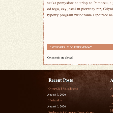
szuka pomysłów na urlop na Pomorzu, a 
od tego, czy jesteś tu pierwszy raz, Gdy
typowy program zwiedzania i spojrzeć n
CATEGORIES:
BLOG INTERNETOWY
Comments are closed.
Recent Posts
A
Ortopedia i Rehabilitacja
A
August 7, 2026
Ju
Harlequiny
Ju
August 6, 2026
M
Wydarzenia i Konkursy Fotograficzne