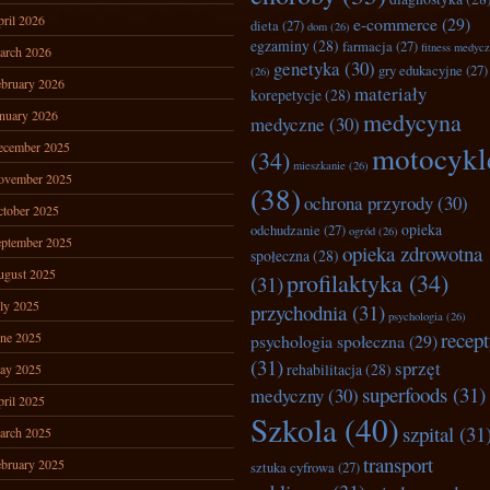
ril 2026
e-commerce
(29)
dieta
(27)
dom
(26)
egzaminy
(28)
farmacja
(27)
fitness medyc
arch 2026
genetyka
(30)
gry edukacyjne
(27)
(26)
bruary 2026
materiały
korepetycje
(28)
nuary 2026
medycyna
medyczne
(30)
ecember 2025
motocykl
(34)
mieszkanie
(26)
ovember 2025
(38)
ochrona przyrody
(30)
tober 2025
opieka
odchudzanie
(27)
ogród
(26)
ptember 2025
opieka zdrowotna
społeczna
(28)
ugust 2025
profilaktyka
(34)
(31)
ly 2025
przychodnia
(31)
psychologia
(26)
recep
ne 2025
psychologia społeczna
(29)
(31)
sprzęt
rehabilitacja
(28)
ay 2025
superfoods
(31)
medyczny
(30)
ril 2025
Szkola
(40)
szpital
(31
arch 2025
transport
bruary 2025
sztuka cyfrowa
(27)