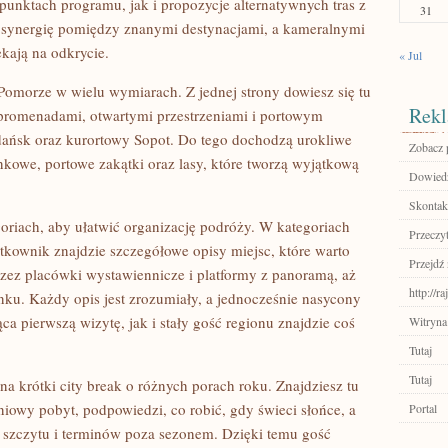
unktach programu, jak i propozycje alternatywnych tras z
31
na synergię pomiędzy znanymi destynacjami, a kameralnymi
ekają na odkrycie.
« Jul
e Pomorze w wielu wymiarach. Z jednej strony dowiesz się tu
Rekl
promenadami, otwartymi przestrzeniami i portowym
Gdańsk oraz kurortowy Sopot. Do tego dochodzą urokliwe
Zobacz p
owe, portowe zakątki oraz lasy, które tworzą wyjątkową
Dowiedz 
Skontakt
goriach, aby ułatwić organizację podróży. W kategoriach
Przeczyt
ownik znajdzie szczegółowe opisy miejsc, które warto
Przejdź 
zez placówki wystawiennicze i platformy z panoramą, aż
http://r
ku. Każdy opis jest zrozumiały, a jednocześnie nasycony
a pierwszą wizytę, jak i stały gość regionu znajdzie coś
Witryna
Tutaj
Tutaj
 na krótki city break o różnych porach roku. Znajdziesz tu
iowy pobyt, podpowiedzi, co robić, gdy świeci słońce, a
Portal
szczytu i terminów poza sezonem. Dzięki temu gość