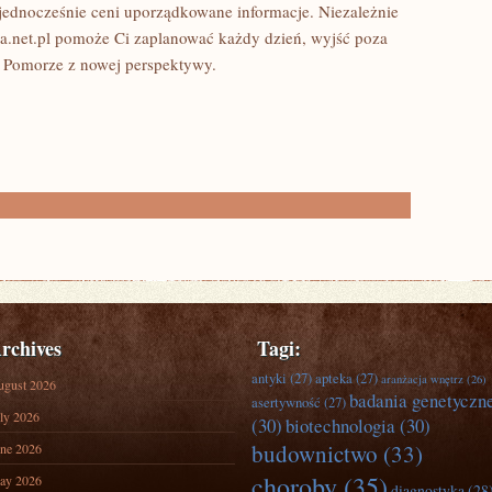
jednocześnie ceni uporządkowane informacje. Niezależnie
nia.net.pl pomoże Ci zaplanować każdy dzień, wyjść poza
a Pomorze z nowej perspektywy.
rchives
Tagi:
antyki
(27)
apteka
(27)
aranżacja wnętrz
(26)
ugust 2026
badania genetyczn
asertywność
(27)
ly 2026
(30)
biotechnologia
(30)
budownictwo
(33)
ne 2026
choroby
(35)
ay 2026
diagnostyka
(28