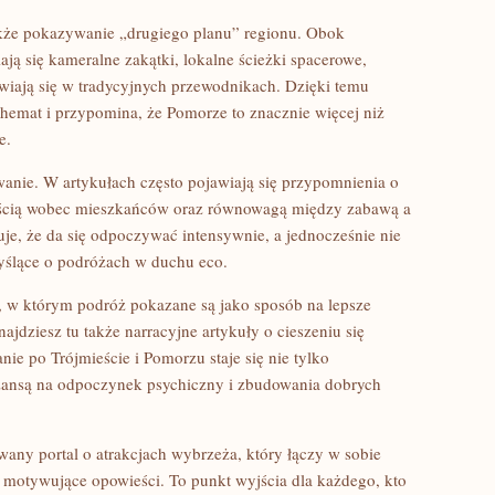
akże pokazywanie „drugiego planu” regionu. Obok
ą się kameralne zakątki, lokalne ścieżki spacerowe,
wiają się w tradycyjnych przewodnikach. Dzięki temu
chemat i przypomina, że Pomorze to znacznie więcej niż
e.
nie. W artykułach często pojawiają się przypomnienia o
ością wobec mieszkańców oraz równowagą między zabawą a
je, że da się odpoczywać intensywnie, a jednocześnie nie
yślące o podróżach w duchu eco.
ji, w którym podróż pokazane są jako sposób na lepsze
ajdziesz tu także narracyjne artykuły o cieszeniu się
e po Trójmieście i Pomorzu staje się nie tylko
szansą na odpoczynek psychiczny i zbudowania dobrych
any portal o atrakcjach wybrzeża, który łączy w sobie
z motywujące opowieści. To punkt wyjścia dla każdego, kto