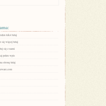
ama:
ełen tekst tutaj
się więcej tutaj
uj się z nami
aj pełen wpis
na stronę tutaj
ajeware.com