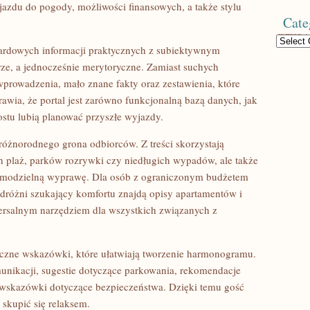
jazdu do pogody, możliwości finansowych, a także stylu
Cate
Categories
ndardowych informacji praktycznych z subiektywnym
rze, a jednocześnie merytoryczne. Zamiast suchych
wprowadzenia, mało znane fakty oraz zestawienia, które
awia, że portal jest zarówno funkcjonalną bazą danych, jak
rostu lubią planować przyszłe wyjazdy.
różnorodnego grona odbiorców. Z treści skorzystają
h plaż, parków rozrywki czy niedługich wypadów, ale także
samodzielną wyprawę. Dla osób z ograniczonym budżetem
dróżni szukający komfortu znajdą opisy apartamentów i
iwersalnym narzędziem dla wszystkich związanych z
eczne wskazówki, które ułatwiają tworzenie harmonogramu.
unikacji, sugestie dotyczące parkowania, rekomendacje
 wskazówki dotyczące bezpieczeństwa. Dzięki temu gość
skupić się relaksem.