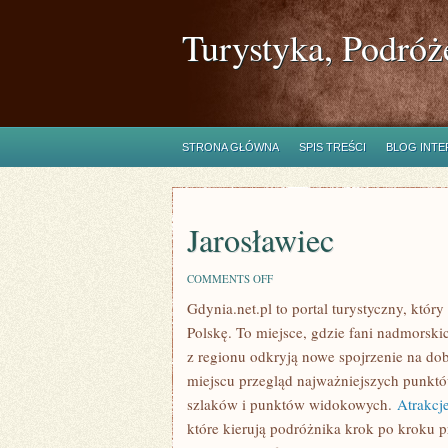
Turystyka, Podróż
STRONA GŁÓWNA
SPIS TREŚCI
BLOG INT
Jarosławiec
ON
COMMENTS OFF
JAROSŁAWIEC
Gdynia.net.pl to portal turystyczny, któ
Polskę. To miejsce, gdzie fani nadmorsk
z regionu odkryją nowe spojrzenie na dob
miejscu przegląd najważniejszych punktó
szlaków i punktów widokowych.
Atrakcj
które kierują podróżnika krok po kroku p