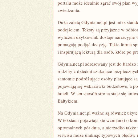
portalu może idealnie zgrać swój plan wy
zwiedzania.
Dużą zaletą Gdynia.net.pl jest miks sta
podejściem. Teksty są przyjazne w odbio
wyliczeń użytkownik dostaje narracyjne 
pomagają podjąć decyzję. Takie forma spr
i inspirującą lekturą dla osób, które po p
Gdynia.net.pl adresowany jest do bardzo 
rodziny z dziećmi szukające bezpiecznyc
samotnie podróżujące osoby planujące 
pojawiają się wskazówki budżetowe, a po
hoteli. W ten sposób strona staje się un
Bałtykiem.
Na Gdynia.net.pl ważne są również użyt
W tekstach pojawiają się wzmianki o kom
optymalnych pór dnia, a nierzadko także
serwisu może uniknąć typowych błędów i 