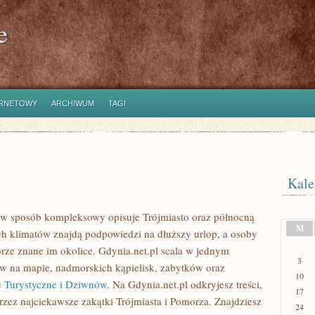
e
ERNETOWY
ARCHIWUM
TAGI
Kale
ry w sposób kompleksowy opisuje Trójmiasto oraz północną
M
ich klimatów znajdą podpowiedzi na dłuższy urlop, a osoby
rze znane im okolice. Gdynia.net.pl scala w jednym
3
w na mapie, nadmorskich kąpielisk, zabytków oraz
10
e Turystyczne i Dziwnów
. Na Gdynia.net.pl odkryjesz treści,
17
rzez najciekawsze zakątki Trójmiasta i Pomorza. Znajdziesz
24