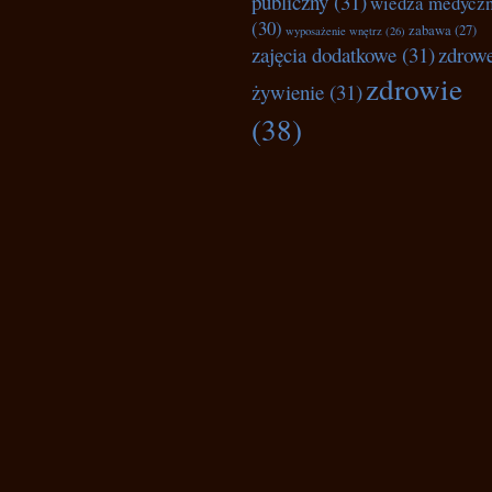
publiczny
(31)
wiedza medycz
(30)
zabawa
(27)
wyposażenie wnętrz
(26)
zajęcia dodatkowe
(31)
zdrow
zdrowie
żywienie
(31)
(38)