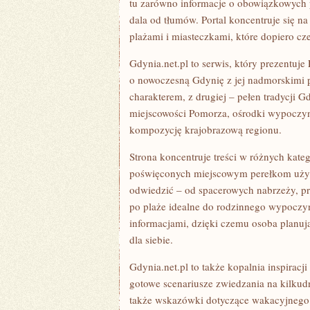
tu zarówno informacje o obowiązkowych p
dala od tłumów. Portal koncentruje się 
plażami i miasteczkami, które dopiero cz
Gdynia.net.pl to serwis, który prezentuj
o nowoczesną Gdynię z jej nadmorskimi 
charakterem, z drugiej – pełen tradycji 
miejscowości Pomorza, ośrodki wypoczynk
kompozycję krajobrazową regionu.
Strona koncentruje treści w różnych kate
poświęconych miejscowym perełkom użytk
odwiedzić – od spacerowych nabrzeży, pr
po plaże idealne do rodzinnego wypoczyn
informacjami, dzięki czemu osoba planując
dla siebie.
Gdynia.net.pl to także kopalnia inspiracji
gotowe scenariusze zwiedzania na kilkudn
także wskazówki dotyczące wakacyjnego 