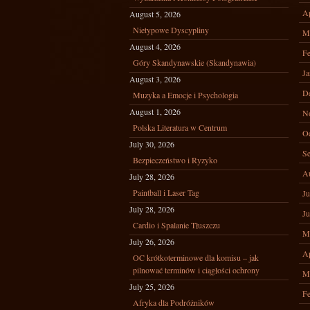
Ap
August 5, 2026
Nietypowe Dyscypliny
M
August 4, 2026
Fe
Góry Skandynawskie (Skandynawia)
Ja
August 3, 2026
D
Muzyka a Emocje i Psychologia
August 1, 2026
N
Polska Literatura w Centrum
Oc
July 30, 2026
Se
Bezpieczeństwo i Ryzyko
A
July 28, 2026
Paintball i Laser Tag
Ju
July 28, 2026
Ju
Cardio i Spalanie Tłuszczu
M
July 26, 2026
Ap
OC krótkoterminowe dla komisu – jak
pilnować terminów i ciągłości ochrony
M
July 25, 2026
Fe
Afryka dla Podróżników