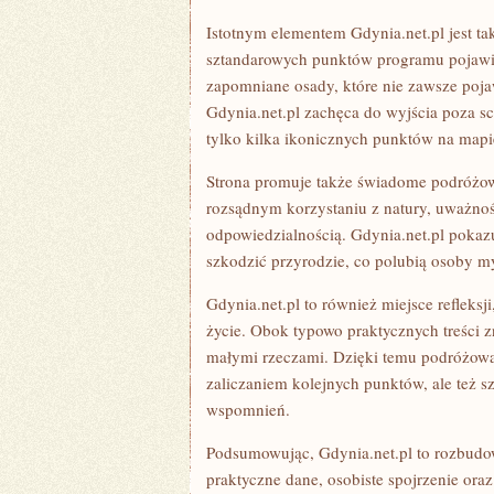
Istotnym elementem Gdynia.net.pl jest t
sztandarowych punktów programu pojawiaj
zapomniane osady, które nie zawsze poja
Gdynia.net.pl zachęca do wyjścia poza s
tylko kilka ikonicznych punktów na mapi
Strona promuje także świadome podróżowa
rozsądnym korzystaniu z natury, uważn
odpowiedzialnością. Gdynia.net.pl pokazu
szkodzić przyrodzie, co polubią osoby m
Gdynia.net.pl to również miejsce refleks
życie. Obok typowo praktycznych treści zn
małymi rzeczami. Dzięki temu podróżowani
zaliczaniem kolejnych punktów, ale też 
wspomnień.
Podsumowując, Gdynia.net.pl to rozbudow
praktyczne dane, osobiste spojrzenie ora