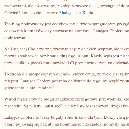
zachwytami, ale też z wtopy, z których zawsze da się wyciągnąć dobr
Odwiedź koniecznie państwo:
Madagaskar
Kenia.
Ten blog podróżniczy jest dedykowany ludziom spragnionym przygó
costowych kierunków, czy stawiasz na komfort – Latająca Cholera po
podróżowania.
Na Latającej Cholerze znajdziesz relacje z dalekich wypraw, ale tak
można zrealizować bez brania długiego urlopu. Każdy wpis jest pisa
przyjaciółka z plecakiem opowiadał Ci przy piwie o tym, co doświadc
To strona dla niespokojnych duchów, którzy czują, że życie jest za k
miejscu. Latająca Cholera popycha delikatnie do tego, by wyjść ze st
gdzie tanio, a nie „modnie”.
Wśród materiałów na blogu znajdziesz szczegółowe przewodniki, kt
researchu. Są tu listy „must see”, ale też listy rozczarowań, dzięki k
Latająca Cholera to także bogaty zbiór trików dla tych, którzy chcą
blogu pojawiają się patenty na kombinacje przesiadek, pomysły na a