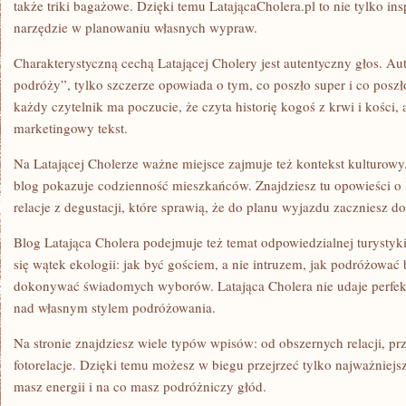
także triki bagażowe. Dzięki temu LatającaCholera.pl to nie tylko insp
narzędzie w planowaniu własnych wypraw.
Charakterystyczną cechą Latającej Cholery jest autentyczny głos. Au
podróży”, tylko szczerze opowiada o tym, co poszło super i co poszło
każdy czytelnik ma poczucie, że czyta historię kogoś z krwi i kości,
marketingowy tekst.
Na Latającej Cholerze ważne miejsce zajmuje też kontekst kulturowy.
blog pokazuje codzienność mieszkańców. Znajdziesz tu opowieści o 
relacje z degustacji, które sprawią, że do planu wyjazdu zaczniesz do
Blog Latająca Cholera podejmuje też temat odpowiedzialnej turystyki
się wątek ekologii: jak być gościem, a nie intruzem, jak podróżować 
dokonywać świadomych wyborów. Latająca Cholera nie udaje perfekcy
nad własnym stylem podróżowania.
Na stronie znajdziesz wiele typów wpisów: od obszernych relacji, prz
fotorelacje. Dzięki temu możesz w biegu przejrzeć tylko najważniejsze
masz energii i na co masz podróżniczy głód.