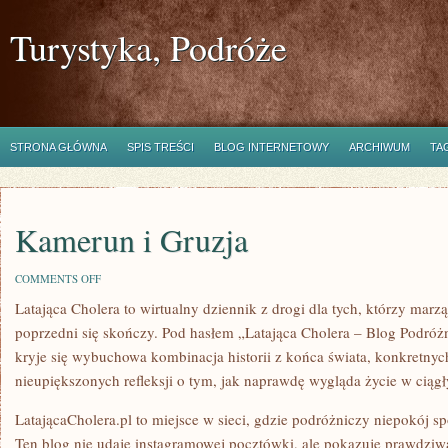
Turystyka, Podróże
STRONA GŁÓWNA
SPIS TREŚCI
BLOG INTERNETOWY
ARCHIWUM
TA
Kamerun i Gruzja
ON
COMMENTS OFF
KAMERUN
Latająca Cholera to wirtualny dziennik z drogi dla tych, którzy marz
I
GRUZJA
poprzedni się skończy. Pod hasłem „Latająca Cholera – Blog Podróżni
kryje się wybuchowa kombinacja historii z końca świata, konkretny
nieupiększonych refleksji o tym, jak naprawdę wygląda życie w ciąg
LatającaCholera.pl to miejsce w sieci, gdzie podróżniczy niepokój sp
Ten blog nie udaje instagramowej pocztówki, ale pokazuje prawdziwą