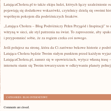
LatającaCholera.pl to także ekipa ludzi, których łączy uzależnienie
pojawiają się dodatkowe wskazówki, czytelnicy dzielą się swoimi histo
wspólnym pokojem dla podróżniczych freaków.
„Latająca Cholera – Blog Podróżniczy Pełen Przygód i Inspiracji” to n
witryną w sieci, ale styl patrzenia na świat. To zaproszenie, aby s
i przypomnieć sobie, że za rogiem czeka coś nowego.
Jeśli polujesz na stronę, która da Ci zarówno bekowe historie z podr
Latająca Cholera będzie Twoim stałym punktem przed każdym wyja
LatającaCholera.pl, zanurz się w opowieściach, wytycz własną trasę 
internetu stanie się Twoim towarzyszem w odkrywaniu planety pełnej h
CATEGORIES:
BLOG INTERNETOWY
Comments are closed.