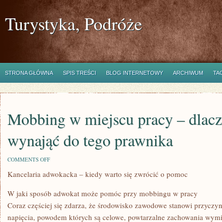
Turystyka, Podróże
STRONA GŁÓWNA
SPIS TREŚCI
BLOG INTERNETOWY
ARCHIWUM
TA
Mobbing w miejscu pracy – dlac
wynająć do tego prawnika
ON
COMMENTS OFF
MOBBING
Kancelaria adwokacka – kiedy warto się zwrócić o pomoc
W
MIEJSCU
PRACY
W jaki sposób adwokat może pomóc przy mobbingu w pracy
–
DLACZEGO
Coraz częściej się zdarza, że środowisko zawodowe stanowi przyczyn
WARTO
napięcia, powodem których są celowe, powtarzalne zachowania wym
WYNAJĄĆ