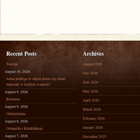
Recent Posts
Archives
Tunezja
August 2026
August 10, 2026
July 2026
Jedna podłoga w całym domu czy różne
June 2026
materiały w każdym wnętrzu?
May 2026
August 9, 2026
Rumunia
April 2026
August 9, 2026
March 2026
Odchudzanie
February 2026
August 8, 2026
January 2026
Ortopedia i Rehabilitacja
August 7, 2026
December 2025