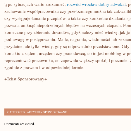
DO
typu sytuacjach warto zrozumieć,
rozwód wrocław dobry adwokat
, 
TEGO
zachowanie współpracownika czy przełożonego można tak zakwalifi
PRAWNIKA
czy występuje łamanie przepisów, a także czy konkretne działania sp
pozwala uniknąć niepotrzebnych błędów na wczesnych etapach. Pomoc
konieczne przy zbieraniu dowodów, gdyż należy mieć wiedzę, jak je
pod uwagę w postępowaniu. Maile, nagrania, wiadomości lub zezna
przydatne, ale tylko wtedy, gdy są odpowiednio przedstawione. Gd
kontaktu z sądem, urzędem czy pracodawcą, co to jest mobbing w p
reprezentować pracownika, co zapewnia większy spokój i poczucie, 
zgodnie z prawem i w odpowiedniej formie.
+Tekst Sponsorowany+
CATEGORIES:
ARTYKUŁY SPONSOROWANE
Comments are closed.