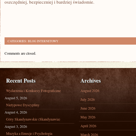
oszczędniej, bezpieczniej i bardziej świadomie.
CATEGORIES:
BLOG INTERNETOWY
Comments are closed.
Recent Posts
Archives
Wydarzenia i Konkursy Fotograficzne
August 2026
August 5, 2026
July 2026
Nietypowe Dyscypliny
June 2026
August 4, 2026
May 2026
Góry Skandynawskie (Skandynawia)
April 2026
August 3, 2026
Muzyka a Emocje i Psychologia
March 2026