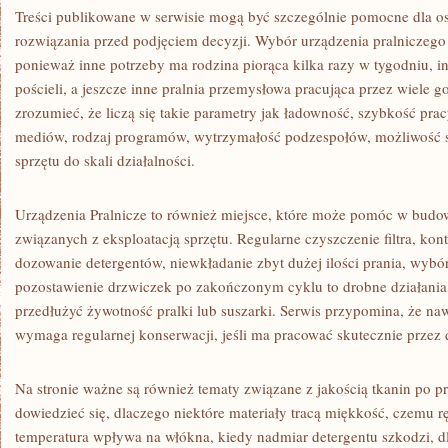
Treści publikowane w serwisie mogą być szczególnie pomocne dla o
rozwiązania przed podjęciem decyzji. Wybór urządzenia pralniczeg
ponieważ inne potrzeby ma rodzina piorąca kilka razy w tygodniu, in
pościeli, a jeszcze inne pralnia przemysłowa pracująca przez wiele 
zrozumieć, że liczą się takie parametry jak ładowność, szybkość prac
mediów, rodzaj programów, wytrzymałość podzespołów, możliwość 
sprzętu do skali działalności.
Urządzenia Pralnicze to również miejsce, które może pomóc w bu
związanych z eksploatacją sprzętu. Regularne czyszczenie filtra, kon
dozowanie detergentów, niewkładanie zbyt dużej ilości prania, wyb
pozostawienie drzwiczek po zakończonym cyklu to drobne działania
przedłużyć żywotność pralki lub suszarki. Serwis przypomina, że na
wymaga regularnej konserwacji, jeśli ma pracować skutecznie przez d
Na stronie ważne są również tematy związane z jakością tkanin po p
dowiedzieć się, dlaczego niektóre materiały tracą miękkość, czemu ręcz
temperatura wpływa na włókna, kiedy nadmiar detergentu szkodzi, d