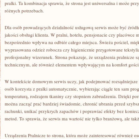
pralki. Ta kombinacja sprawia, że strona jest uniwersalna i może pr
różnych potrzebach.
Dla osób prowadzących działalność usługową serwis może być źródł
jakości obsługi klienta. W pralni, hotelu, pensjonacie czy placówce 
bezpośrednio wpływa na odbiór całego miejsca. Świeża pościel, mięk
wyprasowana odzież robocza czy higienicznie przygotowane tekstylia
profesjonalny wizerunek. Strona pokazuje, że urządzenia pralnicze s
technicznym, ale również elementem wpływającym na komfort gości
W kontekście domowym serwis uczy, jak podejmować rozsądniejsze 
osób korzysta z pralki automatycznie, wybierając ciągle ten sam pro
temperaturą, rodzajem tkaniny czy stopniem zabrudzenia. Dzięki p
można zacząć prać bardziej świadomie, chronić ubrania przed szyb
rachunki, unikać przykrych zapachów i poprawiać efekty bez konie
metod. To sprawia, że serwis ma wartość nie tylko branżową, ale tak
Urządzenia Pralnicze to strona, która może zainteresować również os