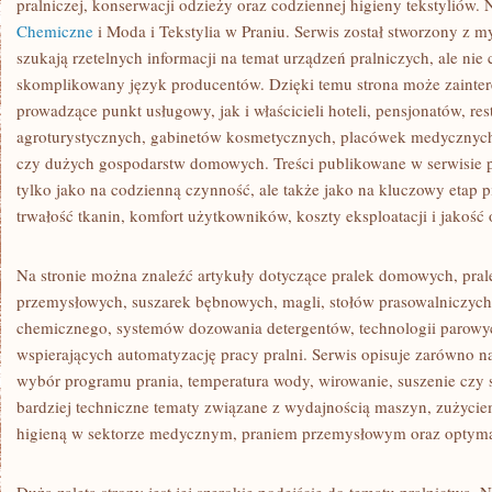
pralniczej, konserwacji odzieży oraz codziennej higieny tekstyliów.
Chemiczne
i Moda i Tekstylia w Praniu. Serwis został stworzony z my
szukają rzetelnych informacji na temat urządzeń pralniczych, ale nie 
skomplikowany język producentów. Dzięki temu strona może zainte
prowadzące punkt usługowy, jak i właścicieli hoteli, pensjonatów, res
agroturystycznych, gabinetów kosmetycznych, placówek medycznych,
czy dużych gospodarstw domowych. Treści publikowane w serwisie p
tylko jako na codzienną czynność, ale także jako na kluczowy etap 
trwałość tkanin, komfort użytkowników, koszty eksploatacji i jakość o
Na stronie można znaleźć artykuły dotyczące pralek domowych, prale
przemysłowych, suszarek bębnowych, magli, stołów prasowalniczych
chemicznego, systemów dozowania detergentów, technologii parowy
wspierających automatyzację pracy pralni. Serwis opisuje zarówno n
wybór programu prania, temperatura wody, wirowanie, suszenie czy s
bardziej techniczne tematy związane z wydajnością maszyn, zużycie
higieną w sektorze medycznym, praniem przemysłowym oraz optymal