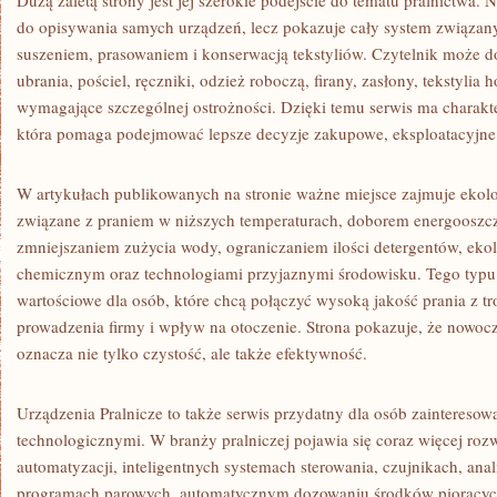
Dużą zaletą strony jest jej szerokie podejście do tematu pralnictwa. 
do opisywania samych urządzeń, lecz pokazuje cały system związan
suszeniem, prasowaniem i konserwacją tekstyliów. Czytelnik może do
ubrania, pościel, ręczniki, odzież roboczą, firany, zasłony, tekstylia
wymagające szczególnej ostrożności. Dzięki temu serwis ma charakte
która pomaga podejmować lepsze decyzje zakupowe, eksploatacyjne 
W artykułach publikowanych na stronie ważne miejsce zajmuje ekolo
związane z praniem w niższych temperaturach, doborem energooszc
zmniejszaniem zużycia wody, ograniczaniem ilości detergentów, ek
chemicznym oraz technologiami przyjaznymi środowisku. Tego typu t
wartościowe dla osób, które chcą połączyć wysoką jakość prania z t
prowadzenia firmy i wpływ na otoczenie. Strona pokazuje, że nowocz
oznacza nie tylko czystość, ale także efektywność.
Urządzenia Pralnicze to także serwis przydatny dla osób zainteres
technologicznymi. W branży pralniczej pojawia się coraz więcej roz
automatyzacji, inteligentnych systemach sterowania, czujnikach, ana
programach parowych, automatycznym dozowaniu środków piorących