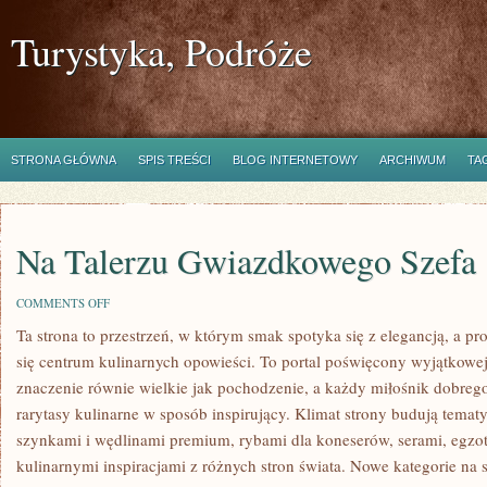
Turystyka, Podróże
STRONA GŁÓWNA
SPIS TREŚCI
BLOG INTERNETOWY
ARCHIWUM
TA
Na Talerzu Gwiazdkowego Szefa
ON
COMMENTS OFF
NA
Ta strona to przestrzeń, w którym smak spotyka się z elegancją, a 
TALERZU
GWIAZDKOWEGO
się centrum kulinarnych opowieści. To portal poświęcony wyjątkowe
SZEFA
znaczenie równie wielkie jak pochodzenie, a każdy miłośnik dobre
rarytasy kulinarne w sposób inspirujący. Klimat strony budują temat
szynkami i wędlinami premium, rybami dla koneserów, serami, egzo
kulinarnymi inspiracjami z różnych stron świata. Nowe kategorie na s