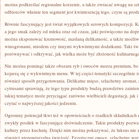
można podkreślać regionalne korzenie, a także zwracać uwagę na szt
odbiorców właśnie ten segment jest kwintesencją tego, czym są pro
Równie fascynujący jest świat wyjątkowych serowych kompozycji. Ka
a jego smak zależy od mleka oraz od czasu, jaki poświęcono na dop
można eksponować kremowość, maślaną delikatność, a także możliwoś
winogronami, miodem czy innymi wykwintnymi dodatkami. Taki świa
porównywać i odkrywać, jak wielka może być złożoność kulinarnego
Nie można pominąć także obszaru ryb i owoców morza premium, bo t
kojarzą się z wykwintnym menu. W tej części tematyki szczególnie is
również sposób przygotowania. Delikatne mięso, szlachetny aromat, 
cytrusami sprawiają, że tego typu produkty budzą prawdziwe zainte
takiej tematyce może przyciągać zarówno wielbicieli degustacji, jak i 
czytać o najwyższej jakości jedzeniu.
Ogromny potencjał tkwi też w opowieściach o rzadkich składnikach r
zwykły posiłek w fascynujące doświadczenie. Takie produkty pozwa
kultury przez kuchnię. Dzięki nim można pokazywać, że luksus nie 
również niepowtarzalną świeżość. Egzotyczne owoce, szlachetne war