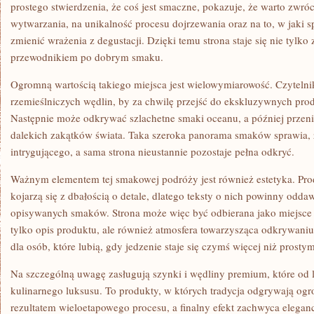
prostego stwierdzenia, że coś jest smaczne, pokazuje, że warto zwró
wytwarzania, na unikalność procesu dojrzewania oraz na to, w jaki 
zmienić wrażenia z degustacji. Dzięki temu strona staje się nie tylko
przewodnikiem po dobrym smaku.
Ogromną wartością takiego miejsca jest wielowymiarowość. Czytelni
rzemieślniczych wędlin, by za chwilę przejść do ekskluzywnych pro
Następnie może odkrywać szlachetne smaki oceanu, a później przeni
dalekich zakątków świata. Taka szeroka panorama smaków sprawia, ż
intrygującego, a sama strona nieustannie pozostaje pełna odkryć.
Ważnym elementem tej smakowej podróży jest również estetyka. Pr
kojarzą się z dbałością o detale, dlatego teksty o nich powinny odda
opisywanych smaków. Strona może więc być odbierana jako miejsce s
tylko opis produktu, ale również atmosfera towarzysząca odkrywaniu
dla osób, które lubią, gdy jedzenie staje się czymś więcej niż prost
Na szczególną uwagę zasługują szynki i wędliny premium, które od 
kulinarnego luksusu. To produkty, w których tradycja odgrywają ogrom
rezultatem wieloetapowego procesu, a finalny efekt zachwyca elegancj