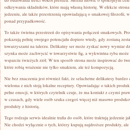
do budowania treści wokół prestiżu. Można mówić o spokojnym celeb
odkrywania składników, które mają własną historię. W efekcie strona 
jedzeniu, ale także przestrzenią opowiadającą o smakowej filozofii, w
ponad przypadkowość.
To także świetna przestrzeń do opisywania połączeń smakowych. Pr
pokazują pełnię swojego potencjału dopiero wtedy, gdy zostaną zes
towarzyszami na talerzu. Delikatny ser może zyskać nowy wymiar dzi
szynka może zachwycić w towarzystwie fig, a wykwintna ryba może
wsparciu świeżych ziół. W ten sposób strona może inspirować do tw
które robią wrażenie nie tylko smakiem, ale też kompozycją.
Nie bez znaczenia jest również fakt, że szlachetne delikatesy bardzo c
wieloma z nich stoją lokalne receptury. Opowiadając o takich produ
pełne emocji, w których czytelnik czuje, że ma kontakt z czymś pr
w czasach, gdy wiele osób szuka czegoś więcej niż masowo produko
produkty z historią.
Tego rodzaju serwis idealnie trafia do osób, które traktują jedzenie 
Nie chodzi wyłącznie o tych, którzy kupują najdroższe produkty, al