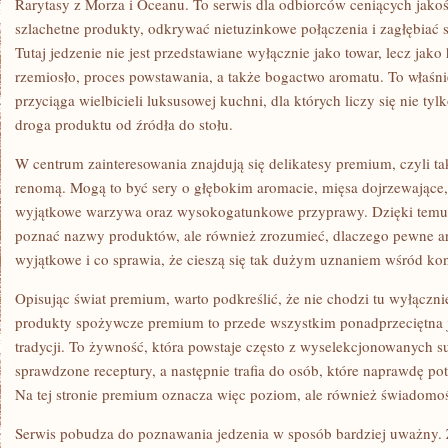
Rarytasy z Morza i Oceanu. To serwis dla odbiorców ceniących jako
szlachetne produkty, odkrywać nietuzinkowe połączenia i zagłębiać 
Tutaj jedzenie nie jest przedstawiane wyłącznie jako towar, lecz jako h
rzemiosło, proces powstawania, a także bogactwo aromatu. To właśni
przyciąga wielbicieli luksusowej kuchni, dla których liczy się nie ty
droga produktu od źródła do stołu.
W centrum zainteresowania znajdują się delikatesy premium, czyli tak
renomą. Mogą to być sery o głębokim aromacie, mięsa dojrzewające,
wyjątkowe warzywa oraz wysokogatunkowe przyprawy. Dzięki temu c
poznać nazwy produktów, ale również zrozumieć, dlaczego pewne a
wyjątkowe i co sprawia, że cieszą się tak dużym uznaniem wśród ko
Opisując świat premium, warto podkreślić, że nie chodzi tu wyłączn
produkty spożywcze premium to przede wszystkim ponadprzeciętna j
tradycji. To żywność, która powstaje często z wyselekcjonowanych 
sprawdzone receptury, a następnie trafia do osób, które naprawdę po
Na tej stronie premium oznacza więc poziom, ale również świadomo
Serwis pobudza do poznawania jedzenia w sposób bardziej uważny. 