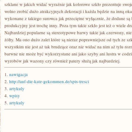
TAKŻE
szklane w jakich widać wyraźnie jak kolorowe szkło prezentuje swoje
MIESZKANIA
wolno zrobić dużo atrakcyjnych dekoracji i każda będzie na inną oka
STWORZYĆ
wykonane z takiego surowca jak przeciętne wyłącznie, że dodane są
produkcyjny jest trochę inny. Poza tym takie szkło jest też o wiele dr
Najbardziej popularne są stereotypowe barwy takie jak czerwony, nie
żółty. Ma ono dużo zalet które są nieraz poprawniejsze od tych ze s
wszystkim nie jest aż tak brudzące oraz nie widać na nim aż tylu ro
barwne nie może być wykorzystane ani jako szyby ani lustra w cod
wyrobów jak wazony czy również patery służą jak najbardziej.
1.
nawigacja
2.
http://auf-die-katz-gekommen.de/spis-tresci
3.
artykuly
4.
wpisy
5.
artykuly