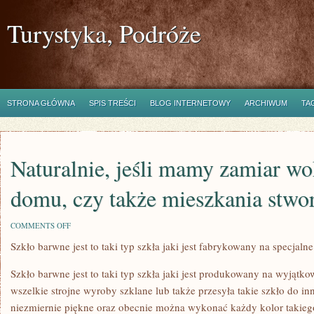
Turystyka, Podróże
STRONA GŁÓWNA
SPIS TREŚCI
BLOG INTERNETOWY
ARCHIWUM
TA
Naturalnie, jeśli mamy zamiar w
domu, czy także mieszkania stwo
ON
COMMENTS OFF
NATURALNIE,
Szkło barwne jest to taki typ szkła jaki jest fabrykowany na specjalne
JEŚLI
MAMY
ZAMIAR
Szkło barwne jest to taki typ szkła jaki jest produkowany na wyjątko
WOKÓŁ
WŁASNEGO
wszelkie strojne wyroby szklane lub także przesyła takie szkło do in
DOMU,
niezmiernie piękne oraz obecnie można wykonać każdy kolor takiego
CZY