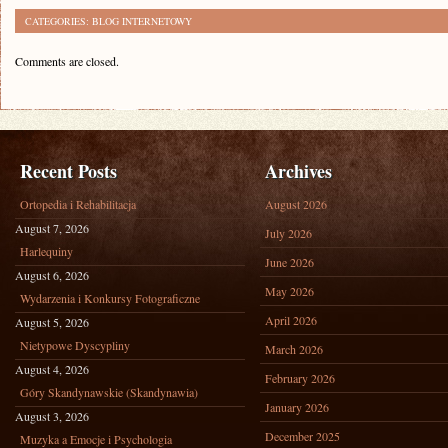
CATEGORIES:
BLOG INTERNETOWY
Comments are closed.
Recent Posts
Archives
Ortopedia i Rehabilitacja
August 2026
August 7, 2026
July 2026
Harlequiny
June 2026
August 6, 2026
May 2026
Wydarzenia i Konkursy Fotograficzne
April 2026
August 5, 2026
Nietypowe Dyscypliny
March 2026
August 4, 2026
February 2026
Góry Skandynawskie (Skandynawia)
January 2026
August 3, 2026
December 2025
Muzyka a Emocje i Psychologia