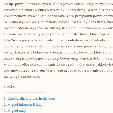
CIEKAWISZ
się np. pozycjonowanie rynku. Nadrzędnym celem usługi pozycjono
SIĘ
stworzenie niemal świetnego wizerunku danej firmy. Wizerunek ma
CZASAMI
TYM
konsumentów. Prawda jest jednak taka, że w przypadku pozycjonowani
działania wynikające z tej metody. Istotne jest też, by dana firma, kt
operacji zdołała wykazać się rutyną, usługami lub towarem na wysok
Obecnie nie liczy się tylko reklama, sam prestiż firmy, który zapewni
http://www.pozycjonowanie-stron.biz/. Kontrahenci w chwili obecnej 
decydują się na korzystanie firm, które są w stanie poszczycić się bez
usług skorzystały. Pokrewna sytuacja wynika z towarów, które są fa
przez daną jednostkę gospodarczą. Obserwując rynek jesteśmy w stan
w tym wypadku pozycjonowanie to szczegół, który może, jakkolwiek
postanowionego rezultatu. Warto, zatem zadać sobie pytanie czy po
ma w ogóle przesłanie.
źródło:
———————————
1.
http://artificialgrasssheriff.com
2.
więcej informacji tutaj
3.
więcej tutaj