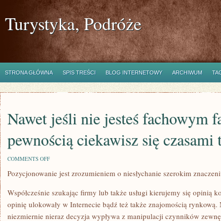
Turystyka, Podróże
STRONA GŁÓWNA
SPIS TREŚCI
BLOG INTERNETOWY
ARCHIWUM
TA
Nawet jeśli nie jesteś fachowym f
pewnością ciekawisz się czasami
ON
COMMENTS OFF
NAWET
Pozycjonowanie jest zrozumieniem o niesłychanie szerokim znaczen
JEŚLI
NIE
JESTEŚ
Współcześnie szukając firmy lub także usługi kierujemy się opinią k
FACHOWYM
FANATYKIEM,
opinię ulokowały w Internecie bądź też także znajomością rynkową. 
Z
niezmiernie nieraz decyzja wypływa z manipulacji czynników zewnęt
PEWNOŚCIĄ