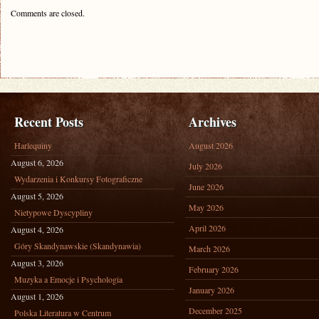
Comments are closed.
Recent Posts
Archives
Harlequiny
August 2026
August 6, 2026
July 2026
Wydarzenia i Konkursy Fotograficzne
June 2026
August 5, 2026
May 2026
Nietypowe Dyscypliny
April 2026
August 4, 2026
Góry Skandynawskie (Skandynawia)
March 2026
August 3, 2026
February 2026
Muzyka a Emocje i Psychologia
January 2026
August 1, 2026
December 2025
Polska Literatura w Centrum