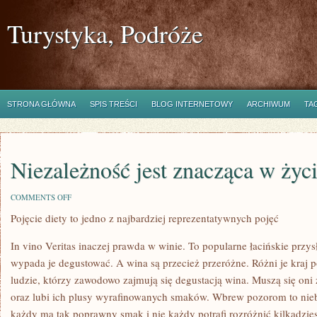
Turystyka, Podróże
STRONA GŁÓWNA
SPIS TREŚCI
BLOG INTERNETOWY
ARCHIWUM
TA
Niezależność jest znacząca w ży
ON
COMMENTS OFF
NIEZALEŻNOŚĆ
Pojęcie diety to jedno z najbardziej reprezentatywnych pojęć
JEST
ZNACZĄCA
W
In vino Veritas inaczej prawda w winie. To popularne łacińskie przy
ŻYCIU
CODZIENNYM
wypada je degustować. A wina są przecież przeróżne. Różni je kraj 
ludzie, którzy zawodowo zajmują się degustacją wina. Muszą się oni
oraz lubi ich plusy wyrafinowanych smaków. Wbrew pozorom to nieb
każdy ma tak poprawny smak i nie każdy potrafi rozróżnić kilkadzie