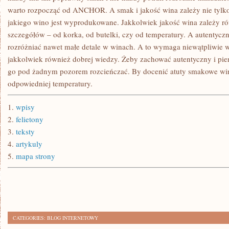
warto rozpocząć od ANCHOR. A smak i jakość wina zależy nie tylko
jakiego wino jest wyprodukowane. Jakkolwiek jakość wina zależy ró
szczegółów – od korka, od butelki, czy od temperatury. A autentycz
rozróżniać nawet małe detale w winach. A to wymaga niewątpliwie 
jakkolwiek również dobrej wiedzy. Żeby zachować autentyczny i pie
go pod żadnym pozorem rozcieńczać. By docenić atuty smakowe win
odpowiedniej temperatury.
1.
wpisy
2.
felietony
3.
teksty
4.
artykuly
5.
mapa strony
CATEGORIES:
BLOG INTERNETOWY