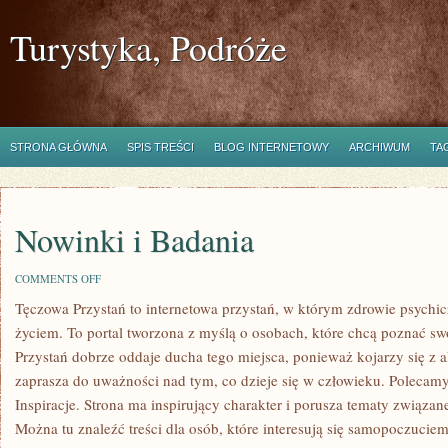
Turystyka, Podróże
STRONA GŁÓWNA
SPIS TREŚCI
BLOG INTERNETOWY
ARCHIWUM
TA
Nowinki i Badania
ON
COMMENTS OFF
NOWINKI
Tęczowa Przystań to internetowa przystań, w którym zdrowie psychi
I
BADANIA
życiem. To portal tworzona z myślą o osobach, które chcą poznać 
Przystań dobrze oddaje ducha tego miejsca, ponieważ kojarzy się z a
zaprasza do uważności nad tym, co dzieje się w człowieku. Polecam
Inspiracje. Strona ma inspirujący charakter i porusza tematy związ
Można tu znaleźć treści dla osób, które interesują się samopoczuciem