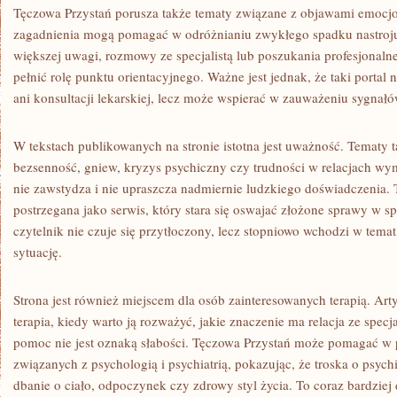
Tęczowa Przystań porusza także tematy związane z objawami emoc
zagadnienia mogą pomagać w odróżnianiu zwykłego spadku nastroju
większej uwagi, rozmowy ze specjalistą lub poszukania profesjonal
pełnić rolę punktu orientacyjnego. Ważne jest jednak, że taki portal n
ani konsultacji lekarskiej, lecz może wspierać w zauważeniu sygnał
W tekstach publikowanych na stronie istotna jest uważność. Tematy tak
bezsenność, gniew, kryzys psychiczny czy trudności w relacjach wym
nie zawstydza i nie upraszcza nadmiernie ludzkiego doświadczenia.
postrzegana jako serwis, który stara się oswajać złożone sprawy w s
czytelnik nie czuje się przytłoczony, lecz stopniowo wchodzi w tema
sytuację.
Strona jest również miejscem dla osób zainteresowanych terapią. Ar
terapia, kiedy warto ją rozważyć, jakie znaczenie ma relacja ze specja
pomoc nie jest oznaką słabości. Tęczowa Przystań może pomagać w
związanych z psychologią i psychiatrią, pokazując, że troska o psych
dbanie o ciało, odpoczynek czy zdrowy styl życia. To coraz bardziej