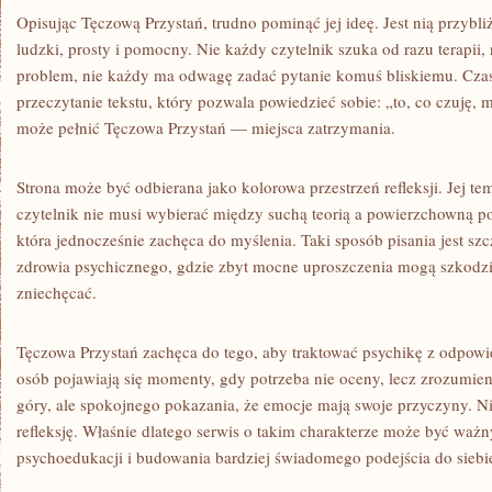
Opisując Tęczową Przystań, trudno pominąć jej ideę. Jest nią przybl
ludzki, prosty i pomocny. Nie każdy czytelnik szuka od razu terapii,
problem, nie każdy ma odwagę zadać pytanie komuś bliskiemu. Cza
przeczytanie tekstu, który pozwala powiedzieć sobie: „to, co czuję, 
może pełnić Tęczowa Przystań — miejsca zatrzymania.
Strona może być odbierana jako kolorowa przestrzeń refleksji. Jej t
czytelnik nie musi wybierać między suchą teorią a powierzchowną p
która jednocześnie zachęca do myślenia. Taki sposób pisania jest sz
zdrowia psychicznego, gdzie zbyt mocne uproszczenia mogą szkodzi
zniechęcać.
Tęczowa Przystań zachęca do tego, aby traktować psychikę z odpowi
osób pojawiają się momenty, gdy potrzeba nie oceny, lecz zrozumien
góry, ale spokojnego pokazania, że emocje mają swoje przyczyny. Nie 
refleksję. Właśnie dlatego serwis o takim charakterze może być wa
psychoedukacji i budowania bardziej świadomego podejścia do siebie