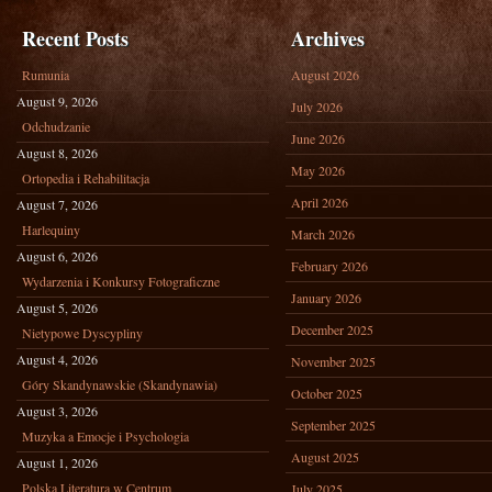
Recent Posts
Archives
Rumunia
August 2026
August 9, 2026
July 2026
Odchudzanie
June 2026
August 8, 2026
May 2026
Ortopedia i Rehabilitacja
April 2026
August 7, 2026
Harlequiny
March 2026
August 6, 2026
February 2026
Wydarzenia i Konkursy Fotograficzne
January 2026
August 5, 2026
December 2025
Nietypowe Dyscypliny
August 4, 2026
November 2025
Góry Skandynawskie (Skandynawia)
October 2025
August 3, 2026
September 2025
Muzyka a Emocje i Psychologia
August 2025
August 1, 2026
Polska Literatura w Centrum
July 2025