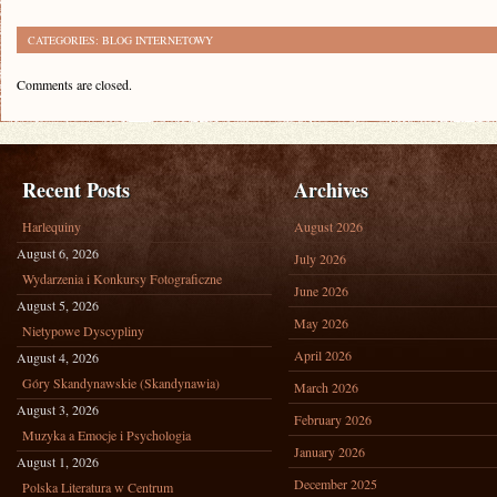
CATEGORIES:
BLOG INTERNETOWY
Comments are closed.
Recent Posts
Archives
Harlequiny
August 2026
August 6, 2026
July 2026
Wydarzenia i Konkursy Fotograficzne
June 2026
August 5, 2026
May 2026
Nietypowe Dyscypliny
April 2026
August 4, 2026
Góry Skandynawskie (Skandynawia)
March 2026
August 3, 2026
February 2026
Muzyka a Emocje i Psychologia
January 2026
August 1, 2026
December 2025
Polska Literatura w Centrum