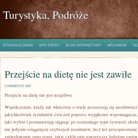
Turystyka, Podróże
STRONA GŁÓWNA
SPIS TREŚCI
BLOG INTERNETOWY
ARCHIWUM
TA
Przejście na dietę nie jest zawiłe
ON
COMMENTS OFF
PRZEJŚCIE
Przejście na dietę nie jest uciążliwe
NA
DIETĘ
NIE
Współcześnie, kiedy tak właściwie o wiele poszerzają się możliwości
JEST
ZAWIŁE
jakichkolwiek rezultatów ćwiczeń poprzez wyjątkowe wspomagacze, l
taki wybór i postanawiają sięgnąć po rozmaitego typu żywność ekolo
nie jedynie osiągnięcie szybszych rezultatów, lecz też przyspieszenie
zniwelowanie zmęczenia, jakie cyklicznie towarzyszy ludziom zarówn