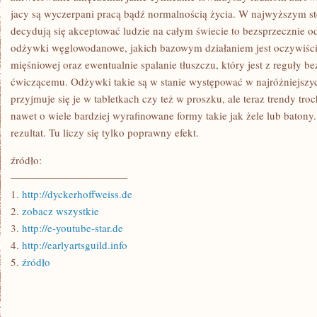
jacy są wyczerpani pracą bądź normalnością życia. W najwyższym st
decydują się akceptować ludzie na całym świecie to bezsprzecznie o
odżywki węglowodanowe, jakich bazowym działaniem jest oczywiści
mięśniowej oraz ewentualnie spalanie tłuszczu, który jest z reguły 
ćwiczącemu. Odżywki takie są w stanie występować w najróżniejszy
przyjmuje się je w tabletkach czy też w proszku, ale teraz trendy tro
nawet o wiele bardziej wyrafinowane formy takie jak żele lub batony. 
rezultat. Tu liczy się tylko poprawny efekt.
źródło:
———————————
1.
http://dyckerhoffweiss.de
2.
zobacz wszystkie
3.
http://e-youtube-star.de
4.
http://earlyartsguild.info
5.
źródło