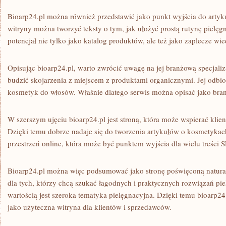
Bioarp24.pl można również przedstawić jako punkt wyjścia do artyku
witryny można tworzyć teksty o tym, jak ułożyć prostą rutynę pielęg
potencjał nie tylko jako katalog produktów, ale też jako zaplecze wie
Opisując bioarp24.pl, warto zwrócić uwagę na jej branżową specjaliz
budzić skojarzenia z miejscem z produktami organicznymi. Jej odbio
kosmetyk do włosów. Właśnie dlatego serwis można opisać jako bran
W szerszym ujęciu bioarp24.pl jest stroną, która może wspierać kl
Dzięki temu dobrze nadaje się do tworzenia artykułów o kosmetykach
przestrzeń online, która może być punktem wyjścia dla wielu treści
Bioarp24.pl można więc podsumować jako stronę poświęconą naturaln
dla tych, którzy chcą szukać łagodnych i praktycznych rozwiązań pie
wartością jest szeroka tematyka pielęgnacyjna. Dzięki temu bioarp2
jako użyteczna witryna dla klientów i sprzedawców.