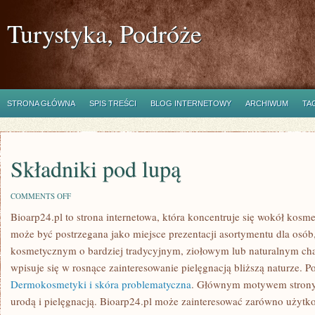
Turystyka, Podróże
STRONA GŁÓWNA
SPIS TREŚCI
BLOG INTERNETOWY
ARCHIWUM
TA
Składniki pod lupą
ON
COMMENTS OFF
SKŁADNIKI
Bioarp24.pl to strona internetowa, która koncentruje się wokół kosm
POD
LUPĄ
może być postrzegana jako miejsce prezentacji asortymentu dla osób,
kosmetycznym o bardziej tradycyjnym, ziołowym lub naturalnym char
wpisuje się w rosnące zainteresowanie pielęgnacją bliższą naturze. 
Dermokosmetyki i skóra problematyczna
. Głównym motywem strony 
urodą i pielęgnacją. Bioarp24.pl może zainteresować zarówno użyt