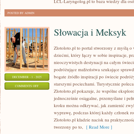
LCL-Laryngolog.pl to baza wiedzy dla osó
POSTED BY ADMIN
Słowacja i Meksyk
Zlotoloto.pl to portal stworzony z myślą 
dziećmi, który łączy w sobie inspiracje, p
nieoczywistych destynacji na całym świeci
podróżujące małżeństwa szukające sprawd
bogate źródło inspiracji po świecie podró
DECEMBER - 1 - 2025
starszymi pociechami. Turystycznie poleca
ON
COMMENTS OFF
Zlotoloto.pl pokazuje, że wspólne eksplo
SŁOWACJA
jednocześnie osiągalne, przemyślane i pełn
I
kroku można odkrywać, jak zamienić zwy
MEKSYK
wyprawę, podczas której każdy członek ro
Zlotoloto.pl kładzie nacisk na praktyczność
tworzony po to,
[ Read More ]