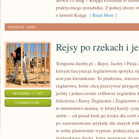
Serwis I Ching – Księga Przemian to harmo
CHINACH
praktycznego poradnika. Z jednej strony 
o historii Księgi
[ Read More ]
POSTED BY ADMIN
Rejsy po rzekach i j
Tempesta-Jachty.pl – Rejsy, Jachty i Pasja 
którym fascynacja żeglarstwem spotyka si
nowymi kierunkami. To platforma, stworzo
żeglarstwa, które chcą przeżywać przygo
jachty i jednocześnie szlifować żeglarski
DECEMBER - 5 - 2025
Szkolenia i Kursy Żeglarskie i Żeglarstwo
ON
COMMENTS OFF
to internetowa marina, w której każdy sym
REJSY
siebie – od porad krok po kroku dla osób 
PO
po zaawansowane artykuły dla starych wil
RZEKACH
w sobie planowanie wypraw, praktyczną że
I
żeglarskiego ducha, który motywuje do p