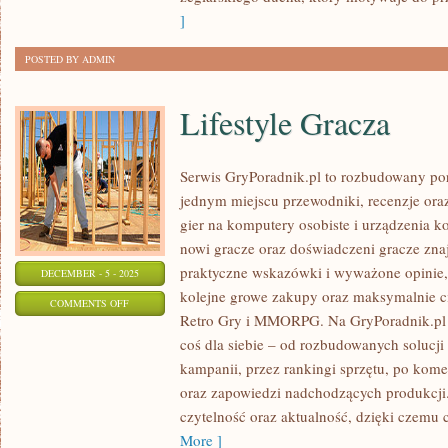
JEZIORACH
]
POSTED BY ADMIN
Lifestyle Gracza
Serwis GryPoradnik.pl to rozbudowany por
jednym miejscu przewodniki, recenzje ora
gier na komputery osobiste i urządzenia k
nowi gracze oraz doświadczeni gracze zna
praktyczne wskazówki i wyważone opinie,
DECEMBER - 5 - 2025
kolejne growe zakupy oraz maksymalnie ci
ON
COMMENTS OFF
Retro Gry i MMORPG. Na GryPoradnik.pl 
LIFESTYLE
coś dla siebie – od rozbudowanych solucji 
GRACZA
kampanii, przez rankingi sprzętu, po kome
oraz zapowiedzi nadchodzących produkcji. 
czytelność oraz aktualność, dzięki czemu c
More ]