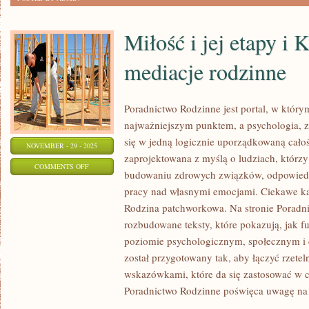
Miłość i jej etapy i K
mediacje rodzinne
Poradnictwo Rodzinne jest portal, w którym 
najważniejszym punktem, a psychologia, zw
się w jedną logicznie uporządkowaną całoś
NOVEMBER - 29 - 2025
zaprojektowana z myślą o ludziach, któr
ON
COMMENTS OFF
budowaniu zdrowych związków, odpowiedzi
MIŁOŚĆ
pracy nad własnymi emocjami. Ciekawe kate
I
Rodzina patchworkowa. Na stronie Poradn
JEJ
rozbudowane teksty, które pokazują, jak f
ETAPY
poziomie psychologicznym, społecznym i
I
został przygotowany tak, aby łączyć rzete
KONFLIKTY
wskazówkami, które da się zastosować w 
I
Poradnictwo Rodzinne poświęca uwagę na
MEDIACJE