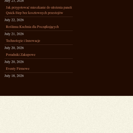
July 23, 2026
Jak przygotować mieszkanie do ułożenia paneli
Quick-Step bez kosztownych przestojów
July 22, 2026
Roślinna Kuchnia dla Początkujących
July 21, 2026
Technologie i Innowacje
July 20, 2026
Poradniki Zakupowe
July 20, 2026
Eventy Firmowe
July 18, 2026