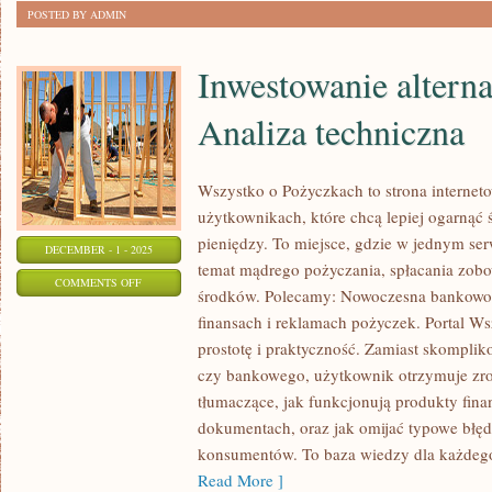
POSTED BY ADMIN
POTRAW
Inwestowanie altern
Analiza techniczna
Wszystko o Pożyczkach to strona interneto
użytkownikach, które chcą lepiej ogarnąć 
pieniędzy. To miejsce, gdzie w jednym ser
DECEMBER - 1 - 2025
temat mądrego pożyczania, spłacania zobo
ON
COMMENTS OFF
środków. Polecamy: Nowoczesna bankowoś
INWESTOWANIE
finansach i reklamach pożyczek. Portal W
ALTERNATYWNE
prostotę i praktyczność. Zamiast skompli
I
czy bankowego, użytkownik otrzymuje zro
ANALIZA
tłumaczące, jak funkcjonują produkty fin
TECHNICZNA
dokumentach, oraz jak omijać typowe błęd
konsumentów. To baza wiedzy dla każdego,
Read More ]