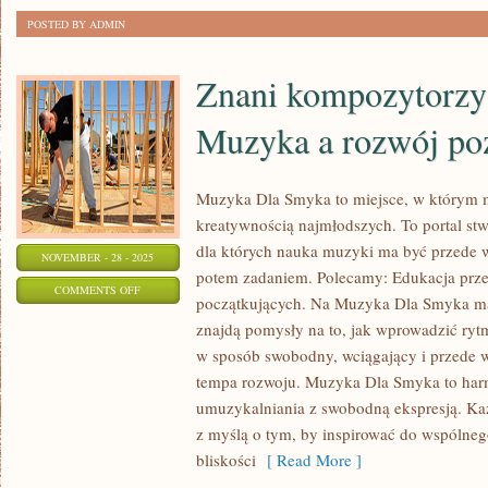
KATASTROFY
POSTED BY ADMIN
I
ODBUDOWA
Znani kompozytorzy 
PRZYRODY
Muzyka a rozwój po
Muzyka Dla Smyka to miejsce, w którym m
kreatywnością najmłodszych. To portal stw
dla których nauka muzyki ma być przede w
NOVEMBER - 28 - 2025
potem zadaniem. Polecamy: Edukacja przez
ON
COMMENTS OFF
początkujących. Na Muzyka Dla Smyka mam
ZNANI
znajdą pomysły na to, jak wprowadzić ry
KOMPOZYTORZY
w sposób swobodny, wciągający i przede 
I
tempa rozwoju. Muzyka Dla Smyka to ha
MUZYCY
umuzykalniania z swobodną ekspresją. Każ
I
z myślą o tym, by inspirować do wspóln
MUZYKA
bliskości
[ Read More ]
A