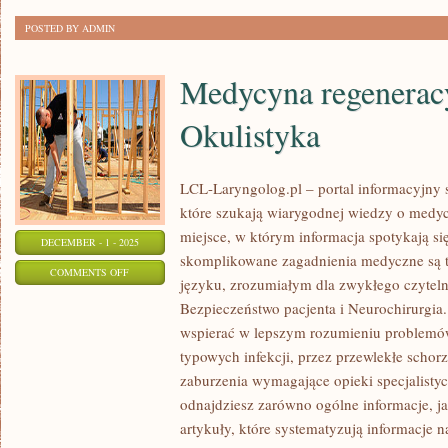
POSTED BY ADMIN
Medycyna regeneracy
Okulistyka
LCL-Laryngolog.pl – portal informacyjny 
które szukają wiarygodnej wiedzy o medyc
miejsce, w którym informacja spotykają się
DECEMBER - 1 - 2025
skomplikowane zagadnienia medyczne są 
ON
COMMENTS OFF
języku, zrozumiałym dla zwykłego czyteln
MEDYCYNA
Bezpieczeństwo pacjenta i Neurochirurgia.
REGENERACYJNA
wspierać w lepszym rozumieniu problemó
I
typowych infekcji, przez przewlekłe schor
OKULISTYKA
zaburzenia wymagające opieki specjalisty
odnajdziesz zarówno ogólne informacje, ja
artykuły, które systematyzują informacje na