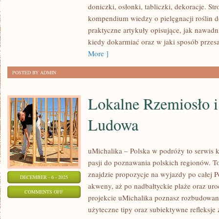
doniczki, osłonki, tabliczki, dekoracje. Str
WIELOLETNIE
kompendium wiedzy o pielęgnacji roślin d
praktyczne artykuły opisujące, jak nawadni
kiedy dokarmiać oraz w jaki sposób przes
More ]
POSTED BY ADMIN
Lokalne Rzemiosło i
Ludowa
uMichalika – Polska w podróży to serwis k
pasji do poznawania polskich regionów. T
znajdzie propozycje na wyjazdy po całej P
DECEMBER - 6 - 2025
akweny, aż po nadbałtyckie plaże oraz uro
ON
COMMENTS OFF
projekcie uMichalika poznasz rozbudowan
LOKALNE
użyteczne tipy oraz subiektywne refleksje
RZEMIOSŁO