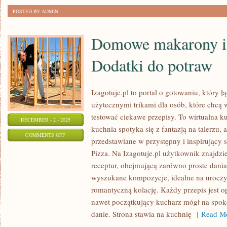
POSTED BY ADMIN
Domowe makarony i 
Dodatki do potraw
Izagotuje.pl to portal o gotowaniu, który 
użytecznymi trikami dla osób, które chcą 
testować ciekawe przepisy. To wirtualna
DECEMBER - 2 - 2025
kuchnia spotyka się z fantazją na talerzu, 
ON
COMMENTS OFF
przedstawiane w przystępny i inspirujący 
DOMOWE
Pizza. Na Izagotuje.pl użytkownik znajdz
MAKARONY
receptur, obejmującą zarówno proste dania 
I
wyszukane kompozycje, idealne na uroczys
PRZYPRAWY
romantyczną kolację. Każdy przepis jest o
I
nawet początkujący kucharz mógł na spok
DODATKI
danie. Strona stawia na kuchnię
[ Read Mo
DO