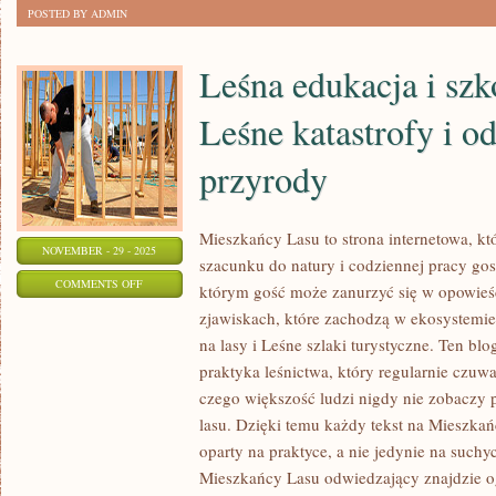
POSTED BY ADMIN
RODZINNE
Leśna edukacja i szko
Leśne katastrofy i 
przyrody
Mieszkańcy Lasu to strona internetowa, kt
NOVEMBER - 29 - 2025
szacunku do natury i codziennej pracy gos
ON
COMMENTS OFF
którym gość może zanurzyć się w opowieści
LEŚNA
zjawiskach, które zachodzą w ekosystemi
EDUKACJA
na lasy i Leśne szlaki turystyczne. Ten bl
I
praktyka leśnictwa, który regularnie czuwa
SZKOŁY
czego większość ludzi nigdy nie zobaczy 
LEŚNE
lasu. Dzięki temu każdy tekst na Mieszkań
oparty na praktyce, a nie jedynie na suchy
I
Mieszkańcy Lasu odwiedzający znajdzie 
LEŚNE