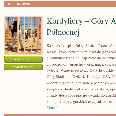
POSTED BY ADMIN
Kordyliery – Góry 
Północnej
KarpackiLas.pl – Góry, Szlaki i Pasma Górs
serwis, który powstał z miłości do gór i tr
góromaniacy znajdą inspiracje do odkrywa
NOVEMBER - 29 - 2025
europejskich łańcuchów oraz najciekawsz
ON
COMMENTS OFF
świecie. Warto przeczytać Góry Etiopskie
KORDYLIERY
Góry Skaliste – Dzikość Kanady i USA. Ka
–
wiedzy o górach, napisane z perspektywy 
GÓRY
Znajdziesz tu dokładne opisy szlaków, opi
AMERYKI
porady dotyczące przygotowania do górskie
PÓŁNOCNEJ
emocji relacje z górskich eskapad. Strona s
More ]