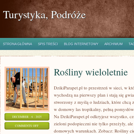
Turystyka, Podróże
STRONA GŁÓWNA
SPIS TREŚCI
BLOG INTERNETOWY
ARCHIWUM
TA
Rośliny wieloletnie
DzikiParapet.pl to przestrzeń w sieci, w k
wychodzą na pierwszy plan i stają się gw
stworzony z myślą o ludziach, które chcą
w domowy las tropikalny, pełną pomysłów
Na DzikiParapet.pl odkryjesz wszystko, cz
DECEMBER - 6 - 2025
zieloni podopieczni nie tylko przeżyły, al
ON
COMMENTS OFF
domowych warunkach. Zobacz: Rośliny cie
ROŚLINY