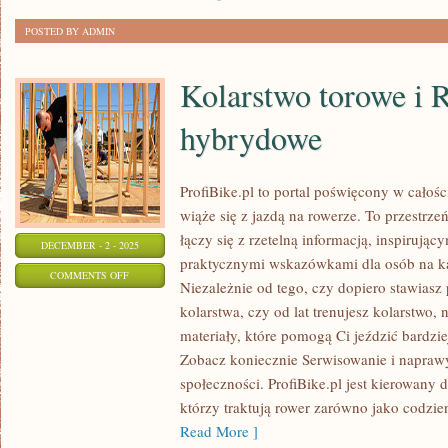
POSTED BY ADMIN
Kolarstwo torowe i 
hybrydowe
ProfiBike.pl to portal poświęcony w całoś
wiąże się z jazdą na rowerze. To przestrz
łączy się z rzetelną informacją, inspirujący
DECEMBER - 2 - 2025
praktycznymi wskazówkami dla osób na k
ON
COMMENTS OFF
Niezależnie od tego, czy dopiero stawiasz
KOLARSTWO
kolarstwa, czy od lat trenujesz kolarstwo, 
TOROWE
materiały, które pomogą Ci jeździć bardzie
I
Zobacz koniecznie Serwisowanie i napraw
ROWERY
społeczności. ProfiBike.pl jest kierowany 
HYBRYDOWE
którzy traktują rower zarówno jako codzie
Read More ]