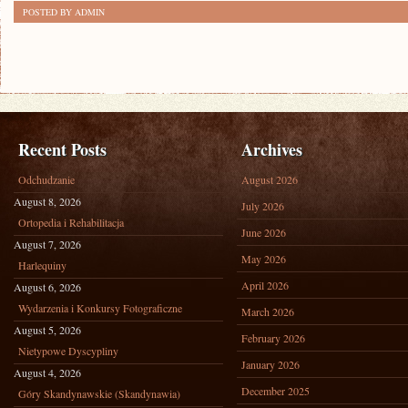
POSTED BY ADMIN
ROZWÓJ
POZNAWCZY
Recent Posts
Archives
Odchudzanie
August 2026
August 8, 2026
July 2026
Ortopedia i Rehabilitacja
June 2026
August 7, 2026
May 2026
Harlequiny
April 2026
August 6, 2026
Wydarzenia i Konkursy Fotograficzne
March 2026
August 5, 2026
February 2026
Nietypowe Dyscypliny
January 2026
August 4, 2026
December 2025
Góry Skandynawskie (Skandynawia)