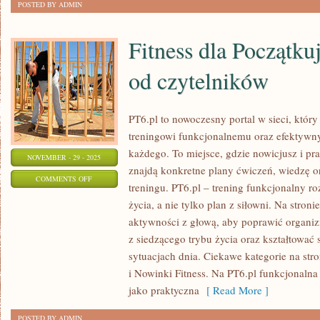
POSTED BY ADMIN
Fitness dla Początku
od czytelników
PT6.pl to nowoczesny portal w sieci, który
treningowi funkcjonalnemu oraz efektyw
każdego. To miejsce, gdzie nowicjusz i pra
NOVEMBER - 29 - 2025
znajdą konkretne plany ćwiczeń, wiedzę 
ON
COMMENTS OFF
treningu. PT6.pl – trening funkcjonalny roz
FITNESS
życia, a nie tylko plan z siłowni. Na stron
DLA
aktywności z głową, aby poprawić organiz
POCZĄTKUJĄCYCH
z siedzącego trybu życia oraz kształtować
I
sytuacjach dnia. Ciekawe kategorie na stro
PYTANIA
i Nowinki Fitness. Na PT6.pl funkcjonalna
OD
jako praktyczna
[ Read More ]
CZYTELNIKÓW
POSTED BY ADMIN