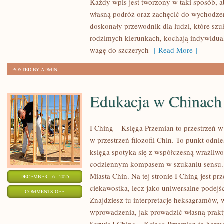
Każdy wpis jest tworzony w taki sposób, a
I
własną podróż oraz zachęcić do wychodzeni
SZTUKA
doskonały przewodnik dla ludzi, które szu
LUDOWA
rodzimych kierunkach, kochają indywidual
wagę do szczerych
[ Read More ]
POSTED BY ADMIN
Edukacja w Chinach
I Ching – Księga Przemian to przestrzeń w 
w przestrzeń filozofii Chin. To punkt odnie
księga spotyka się z współczesną wrażliwoś
codziennym kompasem w szukaniu sensu. 
Miasta Chin. Na tej stronie I Ching jest p
DECEMBER - 6 - 2025
ciekawostka, lecz jako uniwersalne podejśc
ON
COMMENTS OFF
Znajdziesz tu interpretacje heksagramów, 
EDUKACJA
wprowadzenia, jak prowadzić własną prak
W