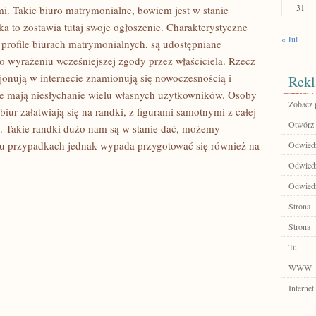
31
i. Takie biuro matrymonialne, bowiem jest w stanie
 to zostawia tutaj swoje ogłoszenie. Charakterystyczne
« Jul
we profile biurach matrymonialnych, są udostępniane
wyrażeniu wcześniejszej zgody przez właściciela. Rzecz
cjonują w internecie znamionują się nowoczesnością i
Rekl
 że mają niesłychanie wielu własnych użytkowników. Osoby
Zobacz p
iur załatwiają się na randki, z figurami samotnymi z całej
Otwórz 
e. Takie randki dużo nam są w stanie dać, możemy
lu przypadkach jednak wypada przygotować się również na
Odwiedź 
Odwiedź
Odwiedź
Strona
Strona
Tu
WWW
Internet