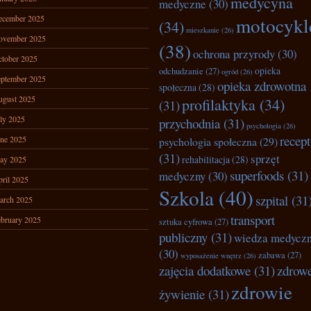
medycyna
medyczne
(30)
ecember 2025
motocykl
(34)
mieszkanie
(26)
ovember 2025
(38)
ochrona przyrody
(30)
tober 2025
opieka
odchudzanie
(27)
ogród
(26)
ptember 2025
opieka zdrowotna
społeczna
(28)
ugust 2025
profilaktyka
(34)
(31)
ly 2025
przychodnia
(31)
psychologia
(26)
recep
ne 2025
psychologia społeczna
(29)
(31)
sprzęt
rehabilitacja
(28)
ay 2025
superfoods
(31)
medyczny
(30)
ril 2025
Szkola
(40)
szpital
(31
arch 2025
transport
bruary 2025
sztuka cyfrowa
(27)
publiczny
(31)
wiedza medycz
(30)
zabawa
(27)
wyposażenie wnętrz
(26)
zajęcia dodatkowe
(31)
zdrow
zdrowie
żywienie
(31)