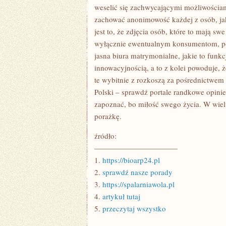
TAK
weselić się zachwycającymi możliwościam
ZNACZĄCA
zachować anonimowość każdej z osób, jaka
jest to, że zdjęcia osób, które to mają s
wyłącznie ewentualnym konsumentom, po 
jasna biura matrymonialne, jakie to funk
innowacyjnością, a to z kolei powoduje,
te wybitnie z rozkoszą za pośrednictwem b
Polski – sprawdź portale randkowe opini
zapoznać, bo miłość swego życia. W wie
porażkę.
źródło:
———————————
1.
https://bioarp24.pl
2.
sprawdź nasze porady
3.
https://spalarniawola.pl
4.
artykuł tutaj
5.
przeczytaj wszystko