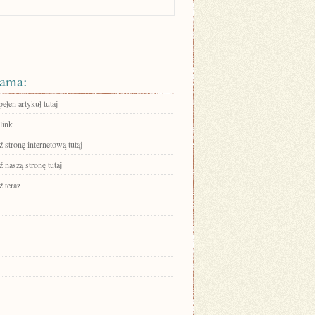
ama:
ełen artykuł tutaj
link
stronę internetową tutaj
 naszą stronę tutaj
 teraz