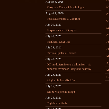
August 3, 2026
D
Muzyka a Emocje i Psychologia
August 1, 2026
N
Polska Literatura w Centrum
Oc
July 30, 2026
Se
Bezpieczeństwo i Ryzyko
A
July 28, 2026
Paintball i Laser Tag
Ju
July 28, 2026
Ju
Cardio i Spalanie Tłuszczu
M
July 26, 2026
Ap
OC krótkoterminowe dla komisu – jak
pilnować terminów i ciągłości ochrony
M
July 25, 2026
Fe
Afryka dla Podróżników
July 25, 2026
Wasze Miejsce na Blogu
July 24, 2026
Czytelnicza Strefa
July 23, 2026