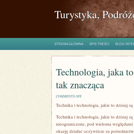
Turystyka, Podróż
STRONA GŁÓWNA
SPIS TREŚCI
BLOG INT
Technologia, jaka to 
tak znacząca
ON
COMMENTS OFF
TECHNOLOGIA,
Technika i technologia, jakie to dzisiaj s
JAKA
TO
DZIŚ
Technika i technologia, jakie to dzisiaj s
ISTNIEJE
NA
nieograniczone, pod wieloma względami 
RYNKU
okazję działać oczywiście za pośrednict
JEST