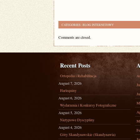
CATEGORIES:
BLOG INTERNETOWY
Comments are closed.
Recent Posts
A
Ortopedia i Rehabilitacja
A
August 7, 2026
Ju
Harlequiny
Ju
August 6, 2026
M
Wydarzenia i Konkursy Fotograficzne
Ap
August 5, 2026
Nietypowe Dyscypliny
M
August 4, 2026
Fe
Góry Skandynawskie (Skandynawia)
Ja