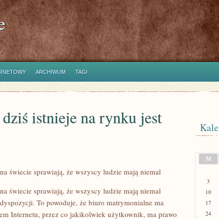
e
ERNETOWY
ARCHIWUM
TAGI
dziś istnieje na rynku jest
Kale
M
ą na świecie sprawiają, że wszyscy ludzie mają niemal
3
ą na świecie sprawiają, że wszyscy ludzie mają niemal
10
dyspozycji. To powoduje, że biuro matrymonialne ma
17
wem Internetu, przez co jakikolwiek użytkownik, ma prawo
24