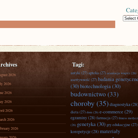
Cate
Categories
rchives
Tagi:
antyki
(27)
apteka
(27)
aranżacja wnętrz
(26)
ugust 2026
badania genetyczn
asertywność
(27)
ly 2026
(30)
biotechnologia
(30)
budownictwo
(33)
ne 2026
choroby
(35)
ay 2026
diagnostyka
(28
ril 2026
e-commerce
(29)
dieta
(27)
dom
(26)
egzaminy
(28)
farmacja
(27)
fitness medyc
arch 2026
genetyka
(30)
gry edukacyjne
(27)
(26)
bruary 2026
materiały
korepetycje
(28)
nuary 2026