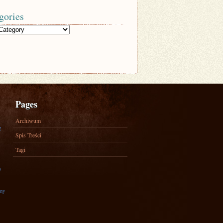
gories
Pages
Archiwum
e
Spis Treści
Tagi
)
zny