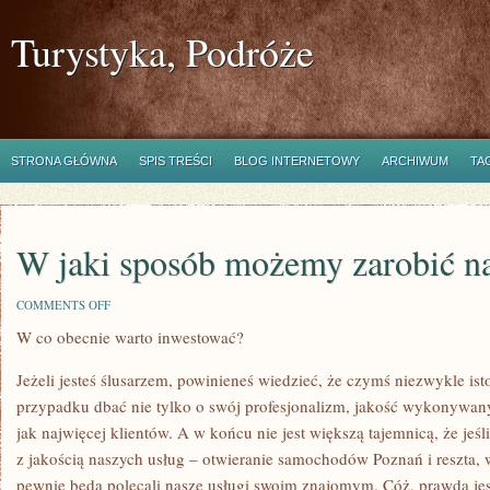
Turystyka, Podróże
STRONA GŁÓWNA
SPIS TREŚCI
BLOG INTERNETOWY
ARCHIWUM
TA
W jaki sposób możemy zarobić na
ON
COMMENTS OFF
W
W co obecnie warto inwestować?
JAKI
SPOSÓB
MOŻEMY
Jeżeli jesteś ślusarzem, powinieneś wiedzieć, że czymś niezwykle is
ZAROBIĆ
NA
przypadku dbać nie tylko o swój profesjonalizm, jakość wykonywanyc
WŁASNE
jak najwięcej klientów. A w końcu nie jest większą tajemnicą, że jeśl
ŻYCIE?
z jakością naszych usług – otwieranie samochodów Poznań i reszta, 
pewnie będą polecali nasze usługi swoim znajomym. Cóż, prawda jest 