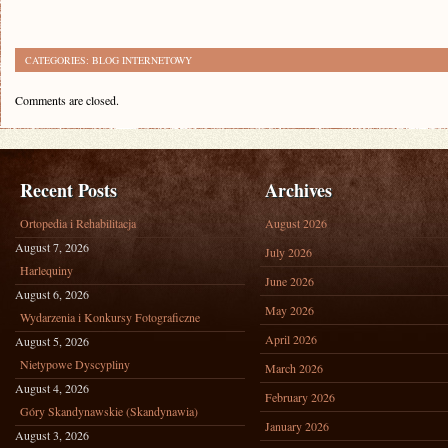
CATEGORIES:
BLOG INTERNETOWY
Comments are closed.
Recent Posts
Archives
Ortopedia i Rehabilitacja
August 2026
August 7, 2026
July 2026
Harlequiny
June 2026
August 6, 2026
May 2026
Wydarzenia i Konkursy Fotograficzne
April 2026
August 5, 2026
Nietypowe Dyscypliny
March 2026
August 4, 2026
February 2026
Góry Skandynawskie (Skandynawia)
January 2026
August 3, 2026