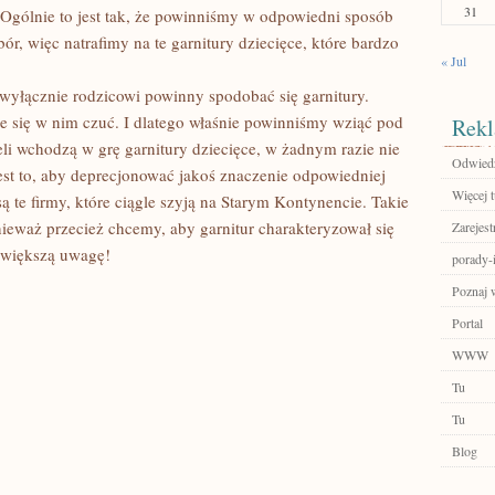
31
. Ogólnie to jest tak, że powinniśmy w odpowiedni sposób
ór, więc natrafimy na te garnitury dziecięce, które bardzo
« Jul
e wyłącznie rodzicowi powinny spodobać się garnitury.
e się w nim czuć. I dlatego właśnie powinniśmy wziąć pod
Rekl
li wchodzą w grę garnitury dziecięce, w żadnym razie nie
Odwiedź 
 to, aby deprecjonować jakoś znaczenie odpowiedniej
Więcej t
ą te firmy, które ciągle szyją na Starym Kontynencie. Takie
nieważ przecież chcemy, aby garnitur charakteryzował się
Zarejest
 większą uwagę!
porady-i
Poznaj 
Portal
WWW
Tu
Tu
Blog