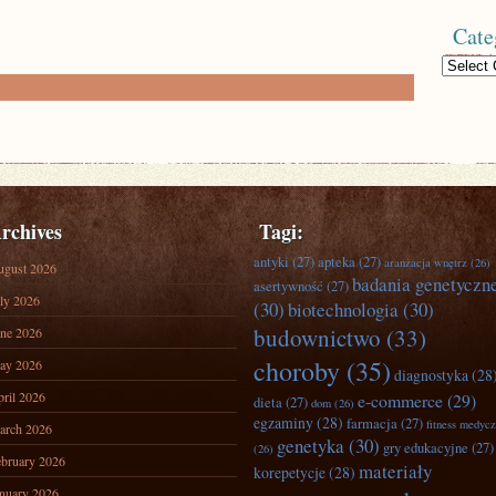
Cate
Categories
rchives
Tagi:
antyki
(27)
apteka
(27)
aranżacja wnętrz
(26)
ugust 2026
badania genetyczn
asertywność
(27)
ly 2026
(30)
biotechnologia
(30)
budownictwo
(33)
ne 2026
choroby
(35)
ay 2026
diagnostyka
(28
ril 2026
e-commerce
(29)
dieta
(27)
dom
(26)
egzaminy
(28)
farmacja
(27)
fitness medyc
arch 2026
genetyka
(30)
gry edukacyjne
(27)
(26)
bruary 2026
materiały
korepetycje
(28)
nuary 2026