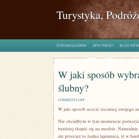
Turystyka, Podróż
STRONA GŁÓWNA
SPIS TREŚCI
BLOG INT
W jaki sposób wybra
ślubny?
ON
COMMENTS OFF
W
W jaki sposób uczcić rocznicę swojego 
JAKI
SPOSÓB
WYBRAĆ
Nie chciałbym w tym momencie poruszyć 
UMIEJĘTNIE
GARNITUR
bardziej skupić się na modzie. Naturalnie
ŚLUBNY?
ale przecież to żadna tajemnica, iż w ba