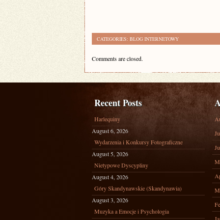
CATEGORIES:
BLOG INTERNETOWY
Comments are closed.
Recent Posts
A
Harlequiny
A
August 6, 2026
Ju
Wydarzenia i Konkursy Fotograficzne
Ju
August 5, 2026
M
Nietypowe Dyscypliny
Ap
August 4, 2026
Góry Skandynawskie (Skandynawia)
M
August 3, 2026
Fe
Muzyka a Emocje i Psychologia
Ja