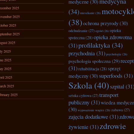
medycyna
medyczne
(30)
ecember 2025
motocykl
(34)
mieszkanie
(26)
ovember 2025
(38)
ochrona przyrody
(30)
tober 2025
opieka
odchudzanie
(27)
ogród
(26)
ptember 2025
opieka zdrowotna
społeczna
(28)
ugust 2025
profilaktyka
(34)
(31)
ly 2025
przychodnia
(31)
psychologia
(26)
recep
ne 2025
psychologia społeczna
(29)
(31)
sprzęt
rehabilitacja
(28)
ay 2025
superfoods
(31)
medyczny
(30)
ril 2025
Szkola
(40)
szpital
(31
arch 2025
transport
bruary 2025
sztuka cyfrowa
(27)
publiczny
(31)
wiedza medycz
(30)
zabawa
(27)
wyposażenie wnętrz
(26)
zajęcia dodatkowe
(31)
zdrow
zdrowie
żywienie
(31)