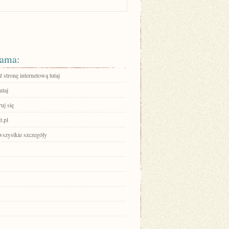
ama:
stronę internetową tutaj
utaj
ruj się
t.pl
wszystkie szczegóły