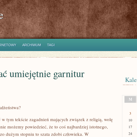
e
ERNETOWY
ARCHIWUM
TAGI
ć umiejętnie garnitur
Kale
M
małżeństwa?
3
w tym tekście zagadnień mających związek z religią, wolę
10
 nie możemy powiedzieć, że to coś najbardziej istotnego,
17
rdzo dużym stopniu to szata zdobi człowieka. W
24