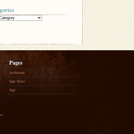
gories
Pages
Archiwum
e
Spis Treści
Tagi
)
zny