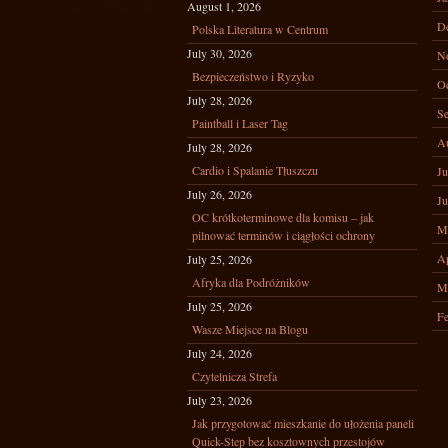
August 1, 2026
D
Polska Literatura w Centrum
July 30, 2026
N
Bezpieczeństwo i Ryzyko
Oc
July 28, 2026
Se
Paintball i Laser Tag
A
July 28, 2026
Cardio i Spalanie Tłuszczu
Ju
July 26, 2026
Ju
OC krótkoterminowe dla komisu – jak
M
pilnować terminów i ciągłości ochrony
Ap
July 25, 2026
Afryka dla Podróżników
M
July 25, 2026
Fe
Wasze Miejsce na Blogu
July 24, 2026
Czytelnicza Strefa
July 23, 2026
Jak przygotować mieszkanie do ułożenia paneli
Quick-Step bez kosztownych przestojów