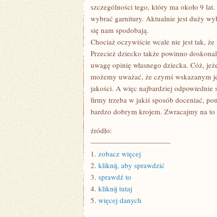
szczególności tego, który ma około 9 lat
wybrać garnitury. Aktualnie jest duży wyb
się nam spodobają.
Chociaż oczywiście wcale nie jest tak, ż
Przecież dziecko także powinno doskonal
uwagę opinię własnego dziecka. Cóż, jeże
możemy uważać, że czymś wskazanym jest
jakości. A więc najbardziej odpowiednie s
firmy trzeba w jakiś sposób doceniać, po
bardzo dobrym krojem. Zwracajmy na to
źródło:
———————————
1.
zobacz więcej
2.
kliknij, aby sprawdzić
3.
sprawdź to
4.
kliknij tutaj
5.
więcej danych