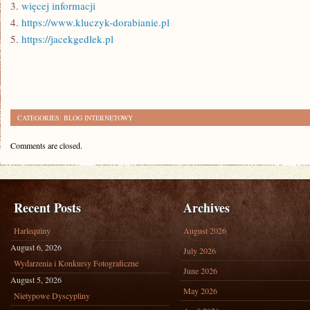
3.
więcej informacji
4.
https://www.kluczyk-dorabianie.pl
5.
https://jacekgedlek.pl
CATEGORIES:
BLOG INTERNETOWY
Comments are closed.
Recent Posts
Archives
Harlequiny
August 2026
August 6, 2026
July 2026
Wydarzenia i Konkursy Fotograficzne
June 2026
August 5, 2026
May 2026
Nietypowe Dyscypliny