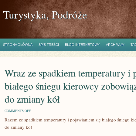
Turystyka, Podróże
STRONA GŁÓWNA
SPIS TREŚCI
BLOG INTERNETOWY
ARCHIWUM
TA
Wraz ze spadkiem temperatury i 
białego śniegu kierowcy zobowiąz
do zmiany kół
ON
COMMENTS OFF
WRAZ
Razem ze spadkiem temperatury i pojawianiem się białego śniegu ki
ZE
SPADKIEM
do zmiany kół
TEMPERATURY
I