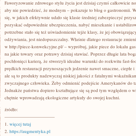
POJAWIANIEM
Faworyzowanie zdrowego stylu życia jest dzisiaj czymś całkowicie
SIĘ
aby nie powiedzieć, że modnym – pokazuje to blog o gastronomii. W
BIAŁEGO
ŚNIEGU
się, w jakich efektywnie udało się klasie średniej zabezpieczyć przysz
KIEROWCY
pozyskać odpowiednie ubezpieczenia, nabyć mieszkanie i ustabilizo
ZOBOWIĄZANI
SĄ
potrzebne stało się też uświadomienie tejże klasy, że jej obowiązując
BEZ
MAŁA
odżywiania, jest niedopuszczalny. Właśnie dlatego restauracje zmien
DO
w http://piece-konwekcyjne.pl/ – wypróbuj, jakie piece do lokalu g
ZMIANY
KÓŁ
na jakie towary oraz potrawy dzisiaj stawiać. Poprzez długie lata bo
pochłonięci karierą, że stworzyli idealne warunki do rozkwitu fast-f
prędkich restauracji przynoszących jedzenie nawet smaczne, ciepłe i
ale są to produkty nadzwyczaj niskiej jakości z fatalnymi wskaźnikam
zwyczajnego człowieka. Żeby odmienić podejście Amerykanów do taki
Jednakże państwa dopiero kształtujące się są pod tym względem o wi
chętnie wprowadzają ekologiczne artykuły do swojej kuchni.
źródło:
———————————
1.
więcej tutaj
2.
https://augmentyka.pl