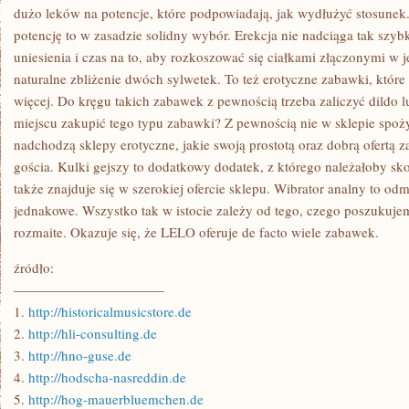
dużo leków na potencje, które podpowiadają, jak wydłużyć stosunek. 
potencję to w zasadzie solidny wybór. Erekcja nie nadciąga tak szybk
uniesienia i czas na to, aby rozkoszować się ciałkami złączonymi w j
naturalne zbliżenie dwóch sylwetek. To też erotyczne zabawki, któr
więcej. Do kręgu takich zabawek z pewnością trzeba zaliczyć dildo l
miejscu zakupić tego typu zabawki? Z pewnością nie w sklepie spo
nadchodzą sklepy erotyczne, jakie swoją prostotą oraz dobrą ofertą 
gościa. Kulki gejszy to dodatkowy dodatek, z którego należałoby sk
także znajduje się w szerokiej ofercie sklepu. Wibrator analny to odm
jednakowe. Wszystko tak w istocie zależy od tego, czego poszukuj
rozmaite. Okazuje się, że LELO oferuje de facto wiele zabawek.
źródło:
———————————
1.
http://historicalmusicstore.de
2.
http://hli-consulting.de
3.
http://hno-guse.de
4.
http://hodscha-nasreddin.de
5.
http://hog-mauerbluemchen.de