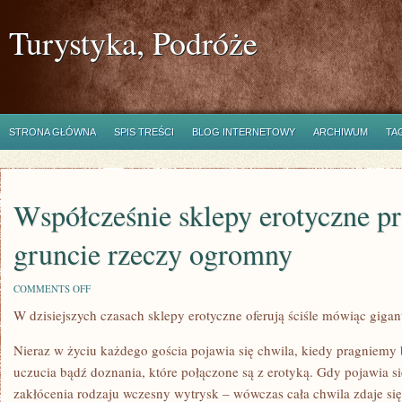
Turystyka, Podróże
STRONA GŁÓWNA
SPIS TREŚCI
BLOG INTERNETOWY
ARCHIWUM
TA
Współcześnie sklepy erotyczne p
gruncie rzeczy ogromny
ON
COMMENTS OFF
WSPÓŁCZEŚNIE
W dzisiejszych czasach sklepy erotyczne oferują ściśle mówiąc giga
SKLEPY
EROTYCZNE
PROPONUJĄ
Nieraz w życiu każdego gościa pojawia się chwila, kiedy pragniemy 
W
GRUNCIE
uczucia bądź doznania, które połączone są z erotyką. Gdy pojawia się
RZECZY
zakłócenia rodzaju wczesny wytrysk – wówczas cała chwila zdaje się
OGROMNY