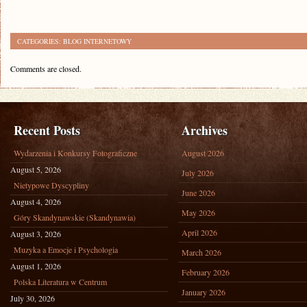
CATEGORIES:
BLOG INTERNETOWY
Comments are closed.
Recent Posts
Archives
Wydarzenia i Konkursy Fotograficzne
August 2026
August 5, 2026
July 2026
Nietypowe Dyscypliny
June 2026
August 4, 2026
May 2026
Góry Skandynawskie (Skandynawia)
April 2026
August 3, 2026
Muzyka a Emocje i Psychologia
March 2026
August 1, 2026
February 2026
Polska Literatura w Centrum
January 2026
July 30, 2026