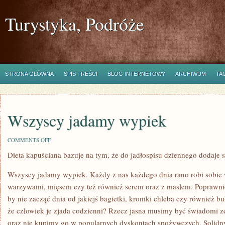
Turystyka, Podróże
STRONA GŁÓWNA
SPIS TREŚCI
BLOG INTERNETOWY
ARCHIWUM
TA
Wszyscy jadamy wypiek
ON
COMMENTS OFF
WSZYSCY
Dieta kapuściana bazuje na tym, że do jadłospisu dziennego dodaje 
JADAMY
WYPIEK
Wszyscy jadamy wypiek. Każdy z nas każdego dnia rano robi sobie
warzywami, mięsem czy też również serem oraz z masłem. Poprawni
by nie zacząć dnia od jakiejś bagietki, kromki chleba czy również bu
że człowiek je zjada codzienni? Rzecz jasna musimy być świadomi ze 
oraz nie kupimy go w popularnych dyskontach spożywczych. Solidny