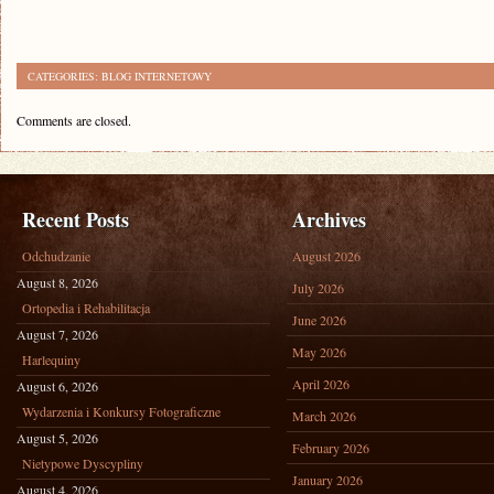
CATEGORIES:
BLOG INTERNETOWY
Comments are closed.
Recent Posts
Archives
Odchudzanie
August 2026
August 8, 2026
July 2026
Ortopedia i Rehabilitacja
June 2026
August 7, 2026
May 2026
Harlequiny
April 2026
August 6, 2026
Wydarzenia i Konkursy Fotograficzne
March 2026
August 5, 2026
February 2026
Nietypowe Dyscypliny
January 2026
August 4, 2026