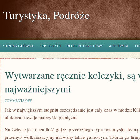
Turystyka, Podróże
STRONA GŁÓWNA
SPIS TREŚCI
BLOG INTERNETOWY
ARCHIWUM
TA
Wytwarzane ręcznie kolczyki, są 
najważniejszymi
ON
COMMENTS OFF
WYTWARZANE
Jak w największym stopniu oszczędzanie jest cały czas w modzieKil
RĘCZNIE
KOLCZYKI,
ulokowało swoje nadwyżki pieniężne
SĄ
W
STANIE
Na świecie jest duża ilość gałęzi przeróżnego typu przemysłu. Jedną z
BYĆ
przemysł wulkanizacyjny nazwany także gumowym. Tworzą go firmy
NAJWAŻNIEJSZYMI