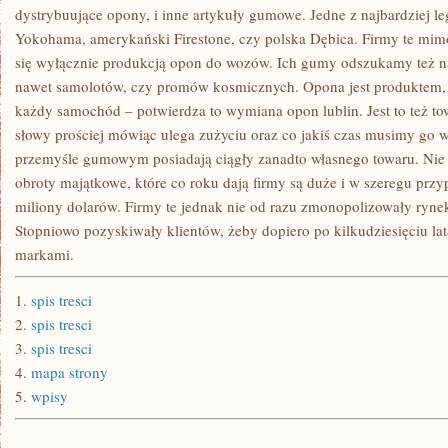
dystrybuujące opony, i inne artykuły gumowe. Jedne z najbardziej l
Yokohama, amerykański Firestone, czy polska Dębica. Firmy te mi
się wyłącznie produkcją opon do wozów. Ich gumy odszukamy też na
nawet samolotów, czy promów kosmicznych. Opona jest produktem,
każdy samochód – potwierdza to wymiana opon lublin. Jest to też to
słowy prościej mówiąc ulega zużyciu oraz co jakiś czas musimy go 
przemyśle gumowym posiadają ciągły zanadto własnego towaru. Nie 
obroty majątkowe, które co roku dają firmy są duże i w szeregu prz
miliony dolarów. Firmy te jednak nie od razu zmonopolizowały ryn
Stopniowo pozyskiwały klientów, żeby dopiero po kilkudziesięciu 
markami.
1.
spis tresci
2.
spis tresci
3.
spis tresci
4.
mapa strony
5.
wpisy