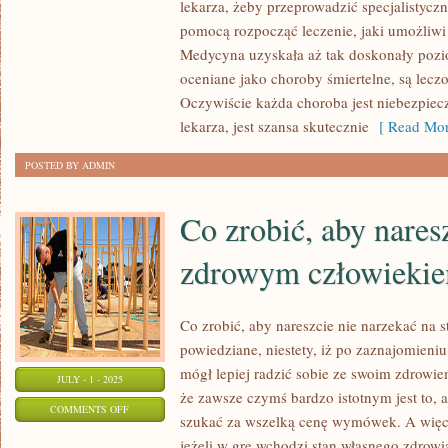
lekarza, żeby przeprowadzić specjalistyczn
JAKI
pomocą rozpocząć leczenie, jaki umożliwi
SPOSÓB
Medycyna uzyskała aż tak doskonały pozi
DOŻYĆ
oceniane jako choroby śmiertelne, są lecz
PÓŹNEGO
Oczywiście każda choroba jest niebezpieczn
WIEKU?
lekarza, jest szansa skutecznie
[ Read Mor
POSTED BY ADMIN
Co zrobić, aby nares
zdrowym człowieki
Co zrobić, aby nareszcie nie narzekać na s
powiedziane, niestety, iż po zaznajomieniu
mógł lepiej radzić sobie ze swoim zdrowie
JULY - 1 - 2025
że zawsze czymś bardzo istotnym jest to, 
ON
COMMENTS OFF
szukać za wszelką cenę wymówek. A więc
CO
jeżeli w grę wchodzi stan własnego zdrow