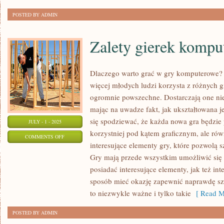
KOMPUTEROWE?
POSTED BY ADMIN
Zalety gierek komp
Dlaczego warto grać w gry komputerowe? 
więcej młodych ludzi korzysta z różnych g
ogromnie powszechne. Dostarczają one ni
mając na uwadze fakt, jak ukształtowana je
się spodziewać, że każda nowa gra będzie 
JULY - 1 - 2025
korzystniej pod kątem graficznym, ale ró
ON
COMMENTS OFF
interesujące elementy gry, które pozwolą s
ZALETY
Gry mają przede wszystkim umożliwić się 
GIEREK
posiadać interesujące elementy, jak też int
KOMPUTEROWYCH
sposób mieć okazję zapewnić naprawdę szc
to niezwykle ważne i tylko takie
[ Read M
POSTED BY ADMIN