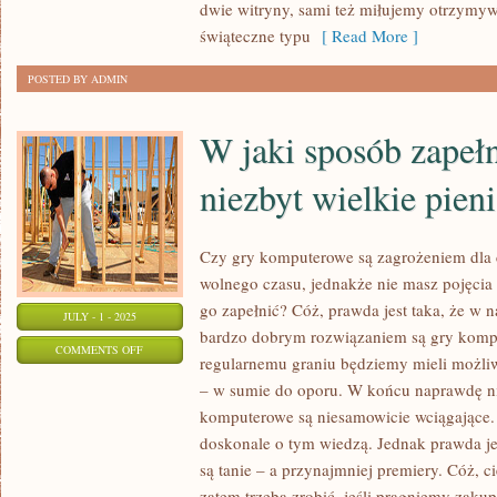
dwie witryny, sami też miłujemy otrzymywa
świąteczne typu
[ Read More ]
POSTED BY ADMIN
W jaki sposób zapełn
niezbyt wielkie pien
Czy gry komputerowe są zagrożeniem dla 
wolnego czasu, jednakże nie masz pojęcia 
go zapełnić? Cóż, prawda jest taka, że w
JULY - 1 - 2025
bardzo dobrym rozwiązaniem są gry kompu
ON
COMMENTS OFF
regularnemu graniu będziemy mieli możliw
W
– w sumie do oporu. W końcu naprawdę nie
JAKI
komputerowe są niesamowicie wciągające.
SPOSÓB
doskonale o tym wiedzą. Jednak prawda je
ZAPEŁNIĆ
są tanie – a przynajmniej premiery. Cóż, 
SOBIE
zatem trzeba zrobić, jeśli pragniemy zakup