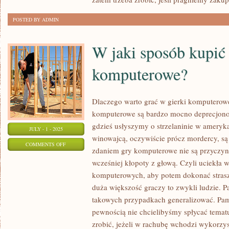
CZAS
POSTED BY ADMIN
ZA
NIEZBYT
W jaki sposób kupić 
WIELKIE
PIENIĄDZE?
komputerowe?
Dlaczego warto grać w gierki komputerow
komputerowe są bardzo mocno deprecjono
gdzieś usłyszymy o strzelaninie w ameryk
JULY - 1 - 2025
winowajcą, oczywiście prócz mordercy, s
ON
COMMENTS OFF
zdaniem gry komputerowe nie są przyczyn
W
wcześniej kłopoty z głową. Czyli uciekła w
JAKI
komputerowych, aby potem dokonać strasz
SPOSÓB
duża większość graczy to zwykli ludzie. 
KUPIĆ
takowych przypadkach generalizować. Pami
TAŃSZE
pewnością nie chcielibyśmy spłycać tema
GIERKI
zrobić, jeżeli w rachubę wchodzi wykorzy