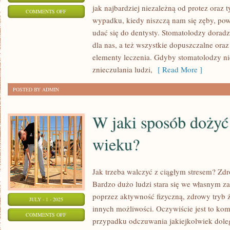
jak najbardziej niezależną od protez oraz
ON
COMMENTS OFF
wypadku, kiedy niszczą nam się zęby, po
MEDYCYNA
udać się do dentysty. Stomatolodzy doradz
dla nas, a też wszystkie dopuszczalne oraz
elementy leczenia. Gdyby stomatolodzy ni
znieczulania ludzi,
[ Read More ]
POSTED BY ADMIN
W jaki sposób doży
wieku?
Jak trzeba walczyć z ciągłym stresem? Zdr
Bardzo dużo ludzi stara się we własnym za
poprzez aktywność fizyczną, zdrowy tryb ż
JULY - 1 - 2025
innych możliwości. Oczywiście jest to ko
ON
COMMENTS OFF
przypadku odczuwania jakiejkolwiek doleg
W