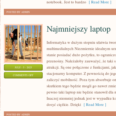
notebook. Jest to bardzo
[ Read More ]
POSTED BY ADMIN
Najmniejszy laptop
Informatyka w dużym stopniu ułatwia two
multimedialnych Niezmiernie idealnym ur
stanie posiadać dużo pożytku, to ograni
przenośny. Należałoby zauważyć, że taki 
atrakcji. Są one połączone z funkcjami, ja
JULY - 5 - 2025
stacjonarny komputer. Z pewnością do jego
ON
COMMENTS OFF
zaliczyć mobilność. Poza tym absorbuje on
NAJMNIEJSZY
skutkiem tego będzie mogli go nawet zmieś
LAPTOP
pewno taki laptop nie będzie stanowił dla 
Inaczej niemniej jednak jest w wypadku ko
dosyć ciężkie. Dzięki
[ Read More ]
POSTED BY ADMIN