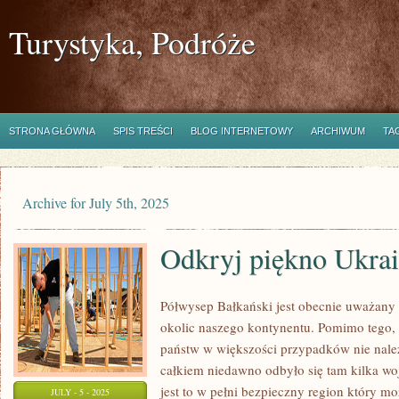
Turystyka, Podróże
STRONA GŁÓWNA
SPIS TREŚCI
BLOG INTERNETOWY
ARCHIWUM
TA
Archive for July 5th, 2025
Odkryj piękno Ukra
Półwysep Bałkański jest obecnie uważany 
okolic naszego kontynentu. Pomimo tego, 
państw w większości przypadków nie nale
całkiem niedawno odbyło się tam kilka woj
jest to w pełni bezpieczny region który m
JULY - 5 - 2025