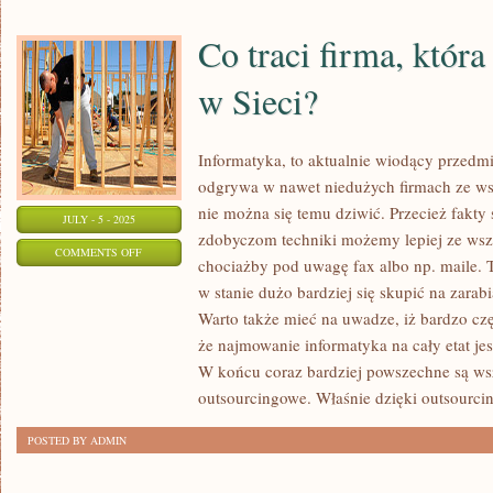
Co traci firma, która
w Sieci?
Informatyka, to aktualnie wiodący przedmi
odgrywa w nawet niedużych firmach ze wsz
nie można się temu dziwić. Przecież fakty 
JULY - 5 - 2025
zdobyczom techniki możemy lepiej ze wsz
ON
COMMENTS OFF
chociażby pod uwagę fax albo np. maile. T
CO
w stanie dużo bardziej się skupić na zarabi
TRACI
Warto także mieć na uwadze, iż bardzo czę
FIRMA,
że najmowanie informatyka na cały etat j
KTÓRA
W końcu coraz bardziej powszechne są wsz
NIE
outsourcingowe. Właśnie dzięki outsourci
MA
POSTED BY ADMIN
STRONY
W