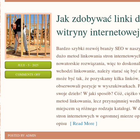
Jak zdobywać linki d
witryny internetowej
Bardzo szybki rozwój branży SEO w nasz
dużo metod linkowania stron internetowyc
nowatorskie rozwiązania, więc to doskonale
JULY - 5 - 2025
wchodzi linkowanie, należy starać się być
ON
COMMENTS OFF
może być tak, że pozyskamy kilka linków,
JAK
obserwowali pozycje w wyszukiwarkach. Pr
ZDOBYWAĆ
swoje dzieło! W jaki sposób? Cóż, ciężko
LINKI
metod linkowania, lecz przynajmniej wed
DO
miejscem są różnego rodzaju katalogi. W
SWOJEJ
stron internetowych w ogromnej mierze opi
WITRYNY
opisu
[ Read More ]
INTERNETOWEJ?
POSTED BY ADMIN