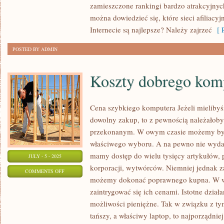
zamieszczone rankingi bardzo atrakcyjnych
BLOGU
można dowiedzieć się, które sieci afiliacy
Internecie są najlepsze? Należy zajrzeć
[ R
POSTED BY ADMIN
Koszty dobrego kom
Cena szybkiego komputera Jeżeli mieliby
dowolny zakup, to z pewnością należałoby
przekonanym. W owym czasie możemy być
właściwego wyboru. A na pewno nie wydaje
mamy dostęp do wielu tysięcy artykułów,
JULY - 5 - 2025
korporacji, wytwórców. Niemniej jednak z
ON
COMMENTS OFF
możemy dokonać poprawnego kupna. W w
KOSZTY
zaintrygować się ich cenami. Istotne dział
DOBREGO
możliwości pieniężne. Tak w związku z t
KOMPUTERA
tańszy, a właściwy laptop, to najporządnie