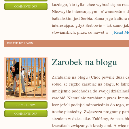
każdego, kto tylko chce wybrać się na rz
ON
COMMENTS OFF
Niezwykle interesującym i równocześnie
ODKRYJ
bałkańskim jest Serbia. Sama jego kultur
PIĘKNO
interesująca, gdyż Serbowie – tak samo jak
UKRAINY
słowiańskich, przez co nawet w
[ Read Mo
POSTED BY ADMIN
Zarobek na blogu
Zarabianie na blogu {Choć pewnie duża c
sobie, że ciężko zarabiać na blogu, to fakte
umiejętnie podchodzą do swojej działalnoś
zarobić. Naturalnie zarabianie przez Intern
lecz jeżeli podejść odpowiednio do tego,
JULY - 5 - 2025
trochę pieniędzy. Zwłaszcza programy par
ON
COMMENTS OFF
strzałem w dziesiątkę. Załóżmy, że nasz bl
ZAROBEK
kwestiach związanych kredytami. A więc n
NA