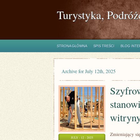
Turystyka, Podróż
STRONA GŁÓWNA
SPIS TREŚCI
BLOG INT
Archive for July 12th, 2025
Szyfrow
stanowi
witryn
Zmieniający si
JULY - 12 - 2025