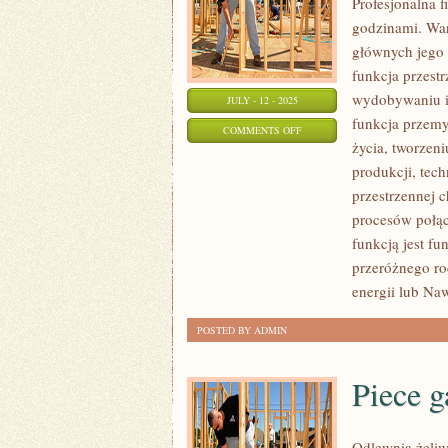
Profesjonalna
godzinami. Wa
głównych jego 
funkcja przest
wydobywaniu i 
JULY - 12 - 2025
funkcja przemy
ON
COMMENTS OFF
życia, tworzeni
HYDRANT
produkcji, tec
przestrzennej 
procesów połąc
funkcją jest f
przeróżnego r
energii lub Na
POSTED BY ADMIN
Piece 
Odlewnia żeliw