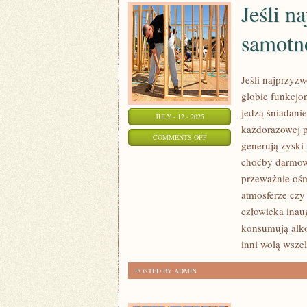
Jeśli n
TYM,
ŻE
samotn
DZIŚ
W
SIECI
Jeśli najprzyzw
MAMY
globie funkcjo
CAŁE
jedzą śniadanie
JULY - 12 - 2025
MNÓSTWO
każdorazowej p
ON
COMMENTS OFF
WITRYN
generują zyski
JEŚLI
INTERNETOWYCH
choćby darmowy
NAJLEPIEJ
przeważnie ośm
PRACUJE
atmosferze czy
CI
człowieka inau
SIĘ
konsumują alkoh
W
inni wolą wszel
SAMOTNOŚCI
POSTED BY ADMIN