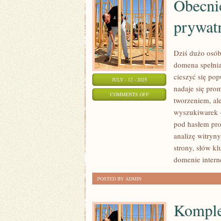
Obecnie
prywatn
Dziś dużo osób
domena spełnia
cieszyć się po
JULY - 12 - 2025
nadaje się prom
ON
COMMENTS OFF
tworzeniem, al
OBECNIE
wyszukiwarek –
WIELE
pod hasłem pro
OSÓB
analizę witryn
ZAKŁADA
strony, słów kl
PRYWATNĄ
domenie interne
STRONĘ
POSTED BY ADMIN
Komple