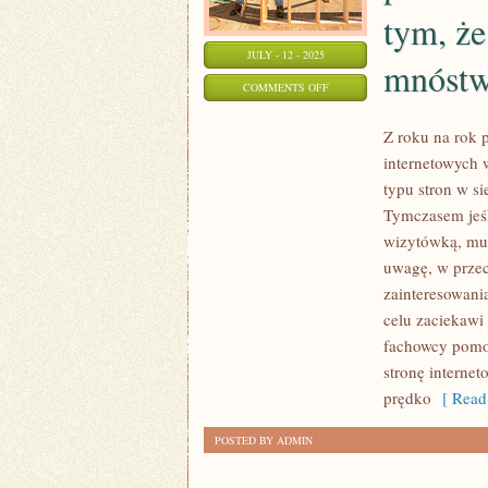
tym, że
JULY - 12 - 2025
mnóstw
ON
COMMENTS OFF
JEŚLI
Z roku na rok 
PRAGNIESZ
internetowych 
STAĆ
typu stron w si
SIĘ
Tymczasem jeśl
WŁAŚCICIELEM
wizytówką, mus
WITRYNY
uwagę, w przec
INTERNETOWEJ,
zainteresowani
TO
celu zaciekawi
Z
fachowcy pomog
PEWNOŚCIĄ
stronę interne
MUSISZ
prędko
[ Read
NIE
POSTED BY ADMIN
ZAPOMINAĆ
O