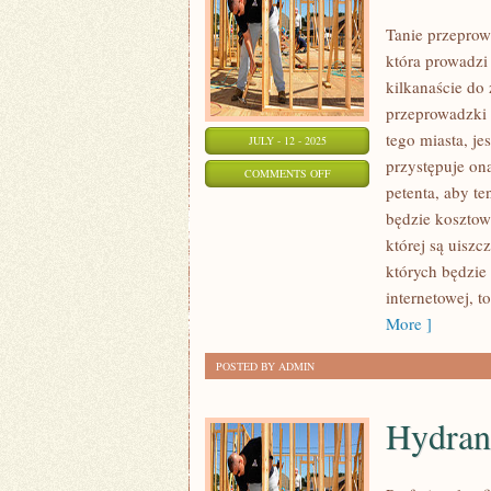
Tanie przepro
która prowadz
kilkanaście do
przeprowadzki 
tego miasta, j
JULY - 12 - 2025
przystępuje on
ON
COMMENTS OFF
petenta, aby te
KOMPLEKSOWA
będzie kosztow
PRZEPROWADZKA
której są uiszc
których będzie 
internetowej, t
More ]
POSTED BY ADMIN
Hydran