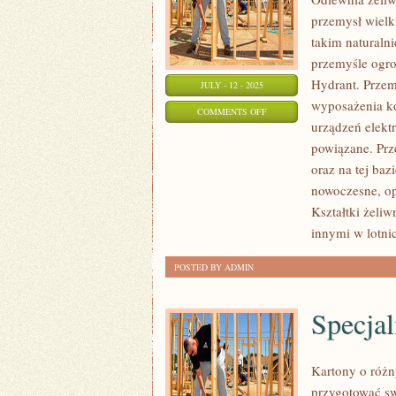
przemysł wielki
takim naturaln
przemyśle ogro
Hydrant. Przem
JULY - 12 - 2025
wyposażenia k
ON
COMMENTS OFF
urządzeń elektr
PIECE
powiązane. Prz
GAZOWE
oraz na tej ba
nowoczesne, o
Kształtki żeli
innymi w lotni
POSTED BY ADMIN
Specja
Kartony o róż
przygotować s