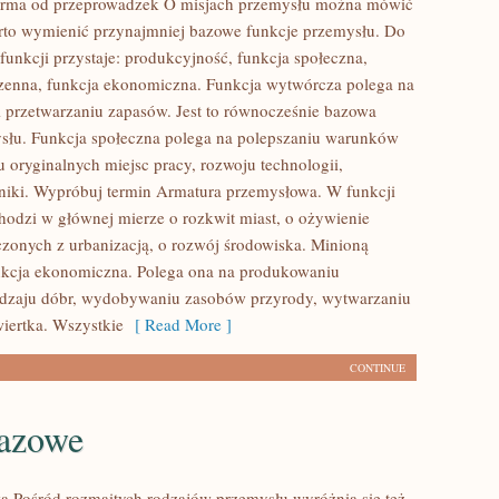
 firma od przeprowadzek O misjach przemysłu można mówić
rto wymienić przynajmniej bazowe funkcje przemysłu. Do
funkcji przystaje: produkcyjność, funkcja społeczna,
rzenna, funkcja ekonomiczna. Funkcja wytwórcza polega na
przetwarzaniu zapasów. Jest to równocześnie bazowa
słu. Funkcja społeczna polega na polepszaniu warunków
u oryginalnych miejsc pracy, rozwoju technologii,
hniki. Wypróbuj termin Armatura przemysłowa. W funkcji
chodzi w głównej mierze o rozkwit miast, o ożywienie
zonych z urbanizacją, o rozwój środowiska. Minioną
unkcja ekonomiczna. Polega ona na produkowaniu
odzaju dóbr, wydobywaniu zasobów przyrody, wytwarzaniu
wiertka. Wszystkie
[ Read More ]
CONTINUE
gazowe
a Pośród rozmaitych rodzajów przemysłu wyróżnia się też