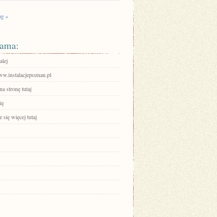
g »
ama:
alej
ww.instalacjepoznan.pl
na stronę tutaj
ię
się więcej tutaj