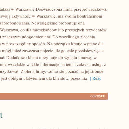
wadzki w Warszawie Doświadczona firma przeprowadzkowa,
i swoją aktywność w Warszawie, ma swoim kontrahentom
 zaproponowania. Newralgicznie proponuje ona
Warszawa, co dla mieszkańców lub przyszłych rezydentów
est znacznym udogodnieniem. Do wszelkiego zlecenia
a w poszczególny sposób. Na początku kreuje wycenę dla
n mógł mieć zawczasu pojęcie, ile go całe przedsięwzięcie
ać. Dodatkowo klient otrzymuje do wglądu umowę, w
zone wszelakie ważkie informacje na temat zakresu usług, z
użytkował. Z ofertą firmy, wolno się poznać na jej stronce
o jest obfitym ułatwieniem dla klientów, przez nią
[ Read
CONTINUE
t