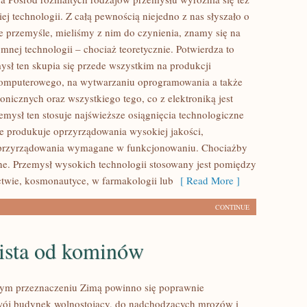
ej technologii. Z całą pewnością niejedno z nas słyszało o
ie przemyśle, mieliśmy z nim do czynienia, znamy się na
mnej technologii – chociaż teoretycznie. Potwierdza to
ysł ten skupia się przede wszystkim na produkcji
omputerowego, na wytwarzaniu oprogramowania a także
onicznych oraz wszystkiego tego, co z elektroniką jest
emysł ten stosuje najświeższe osiągnięcia technologiczne
zie produkuje oprzyrządowania wysokiej jakości,
przyrządowania wymagane w funkcjonowaniu. Chociażby
wne. Przemysł wysokich technologii stosowany jest pomiędzy
ctwie, kosmonautyce, w farmakologii lub
[ Read More ]
CONTINUE
lista od kominów
nym przeznaczeniu Zimą powinno się poprawnie
wój budynek wolnostojący, do nadchodzących mrozów i