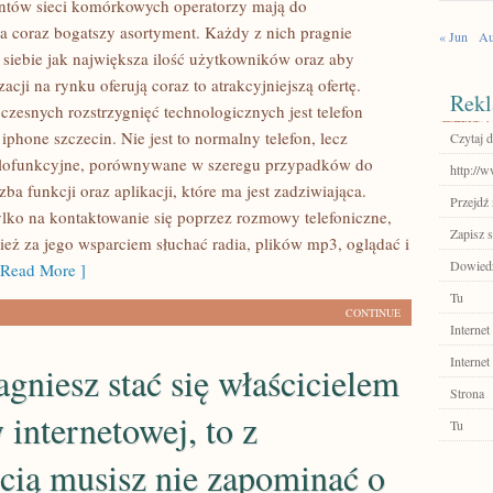
ntów sieci komórkowych operatorzy mają do
 coraz bogatszy asortyment. Każdy z nich pragnie
« Jun
Au
 siebie jak największa ilość użytkowników oraz aby
zacji na rynku oferują coraz to atrakcyjniejszą ofertę.
Rekl
zesnych rozstrzygnięć technologicznych jest telefon
 iphone szczecin. Nie jest to normalny telefon, lecz
Czytaj d
elofunkcyjne, porównywane w szeregu przypadków do
http://w
ba funkcji oraz aplikacji, które ma jest zadziwiająca.
Przejdź 
ylko na kontaktowanie się poprzez rozmowy telefoniczne,
Zapisz s
ież za jego wsparciem słuchać radia, plików mp3, oglądać i
Dowiedz 
Read More ]
Tu
CONTINUE
Internet
Internet
ragniesz stać się właścicielem
Strona
 internetowej, to z
Tu
cią musisz nie zapominać o