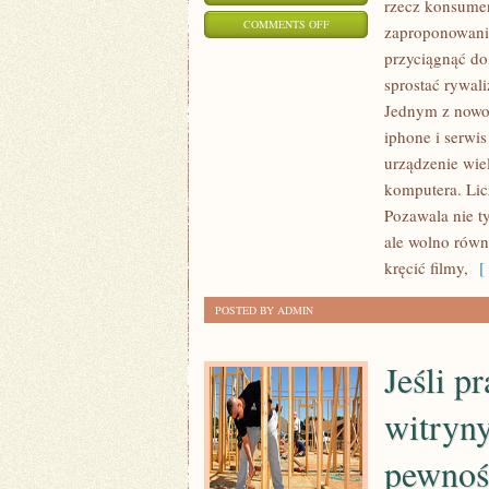
rzecz konsume
ON
COMMENTS OFF
zaproponowania
SZYFROWANIE
przyciągnąć do
STRON
sprostać rywali
INTERNETOWYCH
Jednym z nowoc
STANOWI
iphone i serwis
CZĄSTKA
urządzenie wi
komputera. Licz
PROCESU
Pozawala nie t
PLANOWANIA
ale wolno równ
WITRYNY
kręcić filmy,
[ 
POSTED BY ADMIN
Jeśli p
witryny
pewnoś