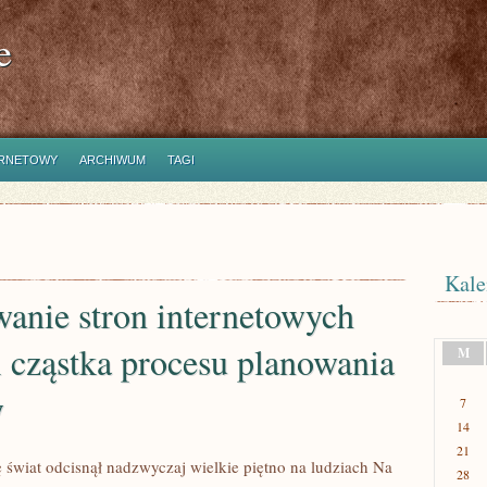
e
ERNETOWY
ARCHIWUM
TAGI
Kale
anie stron internetowych
 cząstka procesu planowania
M
y
7
14
21
ę świat odcisnął nadzwyczaj wielkie piętno na ludziach Na
28